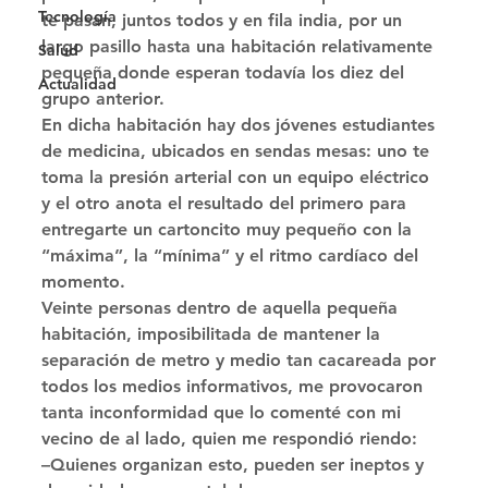
Tecnología
te pasan, juntos todos y en fila india, por un 
largo pasillo hasta una habitación relativamente 
Salud
pequeña donde esperan todavía los diez del 
Actualidad
grupo anterior. 
En dicha habitación hay dos jóvenes estudiantes 
de medicina, ubicados en sendas mesas: uno te 
toma la presión arterial con un equipo eléctrico 
y el otro anota el resultado del primero para 
entregarte un cartoncito muy pequeño con la 
“máxima”, la “mínima” y el ritmo cardíaco del 
momento. 
Veinte personas dentro de aquella pequeña 
habitación, imposibilitada de mantener la 
separación de metro y medio tan cacareada por 
todos los medios informativos, me provocaron 
tanta inconformidad que lo comenté con mi 
vecino de al lado, quien me respondió riendo: 
–Quienes organizan esto, pueden ser ineptos y 