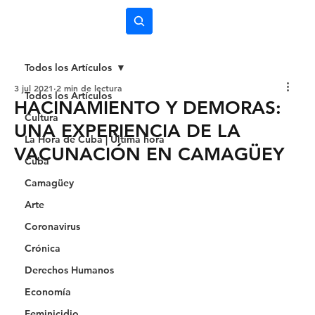
Subscríbete
Todos los Artículos
3 jul 2021
2 min de lectura
Todos los Artículos
HACINAMIENTO Y DEMORAS:
Cultura
UNA EXPERIENCIA DE LA
La Hora de Cuba | Última hora
VACUNACIÓN EN CAMAGÜEY
Cuba
Camagüey
Arte
Coronavirus
Crónica
Derechos Humanos
Economía
Feminicidio