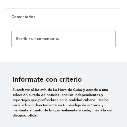
Comentarios
Escribir un comentario...
Cementerio Israelita de Camagüey,
testimonio de un pueblo disperso por el
mundo
Infórmate con criterio
Suscríbete al boletín de La Hora de Cuba y accede a una
selección curada de noticias, análisis independientes y
reportajes que profundizan en la realidad cubana. Recibe
cada edición directamente en tu bandeja de entrada y
mantente al tanto de lo que realmente sucede, más allá del
discurso oficial.