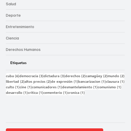
Salud
Deporte
Entretenimiento
Ciencia
Derechos Humanos
Etiquetas
6 entradas
3 entradas
3 entradas
2 entradas
2 entradas
2 e
cuba
(6)
democracia
(3)
dictadura
(3)
derechos
(2)
camagüey
(2)
mundo
(2)
2 entradas
2 entradas
1 entrada
1 entrada
1 e
libertad
(2)
altos precios
(2)
de expresión
(1)
bancarizacion
(1)
clausura
(1)
1 entrada
1 entrada
1 entrada
1 entrada
1 ent
culto
(1)
cine
(1)
comunicadores
(1)
desmantelamiento
(1)
comunismo
(1)
1 entrada
1 entrada
1 entrada
1 entrada
desarrollo
(1)
critica
(1)
cementerio
(1)
cronica
(1)