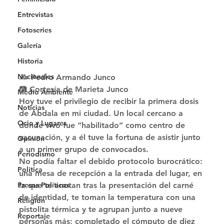
Entrevistas
Fotoseries
Galería
Historia
Nacionales
✍ Pedro Armando Junco
📷 Cortesía de Marieta Junco 
Medio Ambiente
Hoy tuve el privilegio de recibir la primera dosis 
Noticias
de Abdala en mi ciudad. Un local cercano a 
Ocio y Lugares
donde vivo fue “habilitado” como centro de 
vacunación, y a él tuve la fortuna de asistir junto 
Opinión
a un primer grupo de convocados. 
Periodismo
No podía faltar el debido protocolo burocrático: 
Política
una mesa de recepción a la entrada del lugar, en 
la que te anotan tras la presentación del carné 
Presos Políticos
de identidad, te toman la temperatura con una 
Religión
pistolita térmica y te agrupan junto a nueve 
Reportaje
personas más; completado el cómputo de diez 