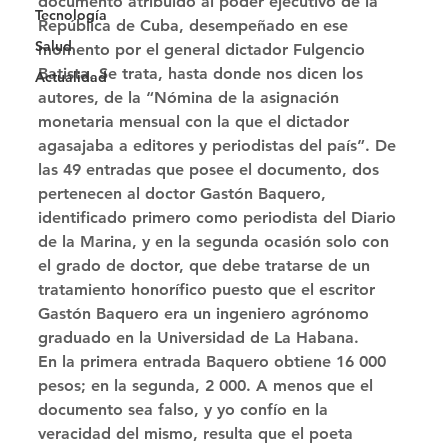
documento atribuido al poder ejecutivo de la 
Tecnología
República de Cuba, desempeñado en ese 
Salud
momento por el general dictador Fulgencio 
Batista. Se trata, hasta donde nos dicen los 
Actualidad
autores, de la “Nómina de la asignación 
monetaria mensual con la que el dictador 
agasajaba a editores y periodistas del país”. De 
las 49 entradas que posee el documento, dos 
pertenecen al doctor Gastón Baquero, 
identificado primero como periodista del Diario 
de la Marina, y en la segunda ocasión solo con 
el grado de doctor, que debe tratarse de un 
tratamiento honorífico puesto que el escritor 
Gastón Baquero era un ingeniero agrónomo 
graduado en la Universidad de La Habana. 
En la primera entrada Baquero obtiene 16 000 
pesos; en la segunda, 2 000. A menos que el 
documento sea falso, y yo confío en la 
veracidad del mismo, resulta que el poeta 