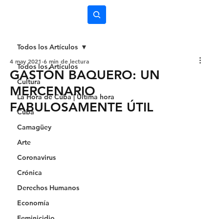
Subscríbete
Todos los Artículos
4 may 2021
6 min de lectura
Todos los Artículos
GASTÓN BAQUERO: UN
Cultura
MERCENARIO
La Hora de Cuba | Última hora
FABULOSAMENTE ÚTIL
Cuba
Camagüey
Arte
Coronavirus
Crónica
Derechos Humanos
Economía
Feminicidio