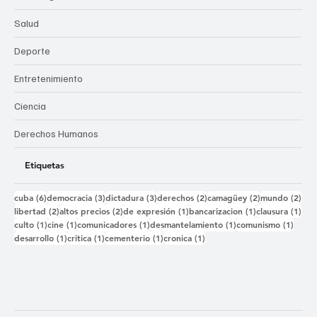
Salud
Deporte
Entretenimiento
Ciencia
Derechos Humanos
Etiquetas
6 entradas
3 entradas
3 entradas
2 entradas
2 entradas
2 e
cuba
(6)
democracia
(3)
dictadura
(3)
derechos
(2)
camagüey
(2)
mundo
(2)
2 entradas
2 entradas
1 entrada
1 entrada
1 e
libertad
(2)
altos precios
(2)
de expresión
(1)
bancarizacion
(1)
clausura
(1)
1 entrada
1 entrada
1 entrada
1 entrada
1 ent
culto
(1)
cine
(1)
comunicadores
(1)
desmantelamiento
(1)
comunismo
(1)
1 entrada
1 entrada
1 entrada
1 entrada
desarrollo
(1)
critica
(1)
cementerio
(1)
cronica
(1)