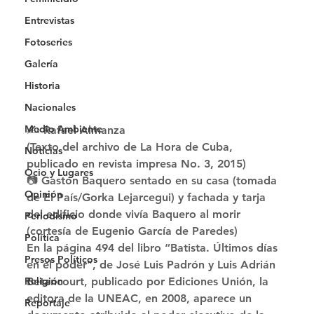
Entrevistas
Fotoseries
Galería
Historia
Nacionales
Medio Ambiente
✍️ Rafael Almanza
(Texto del archivo de La Hora de Cuba, 
Noticias
publicado en revista impresa No. 3, 2015)
Ocio y Lugares
📷 Gastón Baquero sentado en su casa (tomada 
Opinión
de El País/Gorka Lejarcegui) y fachada y tarja 
del edificio donde vivía Baquero al morir 
Periodismo
(cortesía de Eugenio García de Paredes) 
Política
En la página 494 del libro “Batista. Últimos días 
Presos Políticos
en el poder”, de José Luis Padrón y Luis Adrián 
Religión
Betancourt, publicado por Ediciones Unión, la 
editora de la UNEAC, en 2008, aparece un 
Reportaje