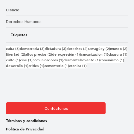
Ciencia
Derechos Humanos
Etiquetas
6 entradas
3 entradas
3 entradas
2 entradas
2 entradas
2 e
cuba
(6)
democracia
(3)
dictadura
(3)
derechos
(2)
camagüey
(2)
mundo
(2)
2 entradas
2 entradas
1 entrada
1 entrada
1 e
libertad
(2)
altos precios
(2)
de expresión
(1)
bancarizacion
(1)
clausura
(1)
1 entrada
1 entrada
1 entrada
1 entrada
1 ent
culto
(1)
cine
(1)
comunicadores
(1)
desmantelamiento
(1)
comunismo
(1)
1 entrada
1 entrada
1 entrada
1 entrada
desarrollo
(1)
critica
(1)
cementerio
(1)
cronica
(1)
Contáctanos
Términos y condiciones
Política de Privacidad