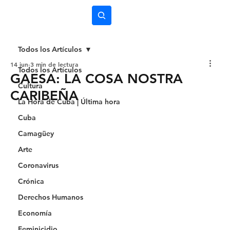
Subscríbete
Todos los Artículos
14 jun
3 min de lectura
Todos los Artículos
GAESA: LA COSA NOSTRA
Cultura
CARIBEÑA
La Hora de Cuba | Última hora
Cuba
Camagüey
Arte
Coronavirus
Crónica
Derechos Humanos
Economía
Feminicidio