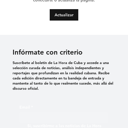
conectarte o actualiza la página.
EL PARQUE DE LA CALLE MATADERO
Actualizar
Infórmate con criterio
Suscríbete al boletín de La Hora de Cuba y accede a una
selección curada de noticias, análisis independientes y
reportajes que profundizan en la realidad cubana. Recibe
cada edición directamente en tu bandeja de entrada y
mantente al tanto de lo que realmente sucede, más allá del
discurso oficial.
Email
*
Sí, suscribirme a las noticias de La Hora 