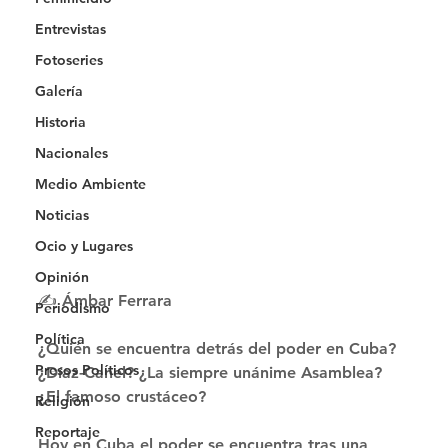
Entrevistas
Fotoseries
Galería
Historia
Nacionales
Medio Ambiente
Noticias
Ocio y Lugares
Opinión
✍️ Ámbar Ferrara
Periodismo
Política
¿Quién se encuentra detrás del poder en Cuba? 
Presos Políticos
¿Díaz-Canel? ¿La siempre unánime Asamblea? 
¿El famoso crustáceo? 
Religión
Reportaje
Hoy en Cuba el poder se encuentra tras una 