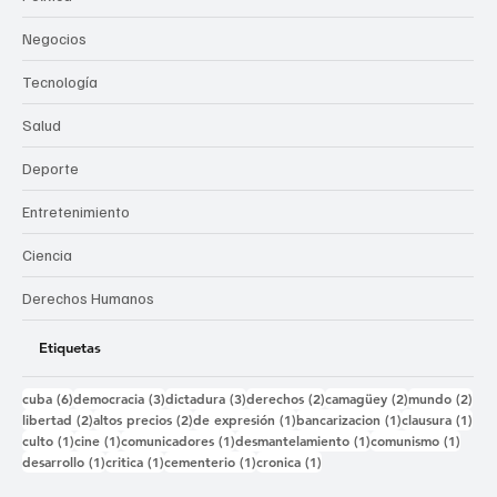
Negocios
Tecnología
Salud
Deporte
Entretenimiento
Ciencia
Derechos Humanos
Etiquetas
6 entradas
3 entradas
3 entradas
2 entradas
2 entradas
2 e
cuba
(6)
democracia
(3)
dictadura
(3)
derechos
(2)
camagüey
(2)
mundo
(2)
2 entradas
2 entradas
1 entrada
1 entrada
1 e
libertad
(2)
altos precios
(2)
de expresión
(1)
bancarizacion
(1)
clausura
(1)
1 entrada
1 entrada
1 entrada
1 entrada
1 ent
culto
(1)
cine
(1)
comunicadores
(1)
desmantelamiento
(1)
comunismo
(1)
1 entrada
1 entrada
1 entrada
1 entrada
desarrollo
(1)
critica
(1)
cementerio
(1)
cronica
(1)