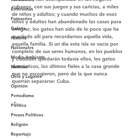
cubanos, con sus juegos y sus caricias, a miles 
Entrevistas
de niños y adultos; y cuando muchos de esos 
Fotoseries
niños y adultos han abandonado las casas para 
Galería
emigrar, los gatos han sido de lo poco que ha 
quedado allí para recordarnos aquella vida, 
Historia
aquella familia. Si un día esta isla se vacía por 
Nacionales
completo de sus seres humanos, en los pueblos 
Medio Ambiente
y ciudades quedarán todavía ellos, los gatos 
domésticos, los últimos fieles a la casa grande 
Noticias
que no escogieron, pero de la que nunca 
Ocio y Lugares
querrán separarse: Cuba. 
Opinión
Periodismo
Política
Presos Políticos
Religión
Reportaje