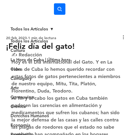
Subscríbete
Todos los Artículos
20 feb 2023
1 min de lectura
Todos los Artículos
¡Feliz día del gato!
Cultura
✍️ Redacción 
La Hora de Cuba | Última hora
Hoy es el Día Internacional del Gato. Y en La 
Cuba
Hora de Cuba lo hemos querido recordar con 
estas fotos de gatos pertenecientes a miembros 
Camagüey
de nuestro equipo, Mitu, Tita, Platón, 
Arte
Florentino, Duda, Teodoro. 
Coronavirus
Al fin y al cabo los gatos en Cuba también 
padecen las carencias en alimentación y 
Crónica
medicamentos que sufren los cubanos; han sido 
Derechos Humanos
la mejor defensa de las casas y las calles contra 
Economía
las plagas de roedores que el estado no sabe 
combatir; han acompañado en los hogares 
Feminicidio