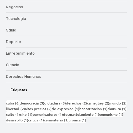
Negocios
Tecnología
Salud
Deporte
Entretenimiento
Ciencia
Derechos Humanos
Etiquetas
6 entradas
3 entradas
3 entradas
2 entradas
2 entradas
2 e
cuba
(6)
democracia
(3)
dictadura
(3)
derechos
(2)
camagüey
(2)
mundo
(2)
2 entradas
2 entradas
1 entrada
1 entrada
1 e
libertad
(2)
altos precios
(2)
de expresión
(1)
bancarizacion
(1)
clausura
(1)
1 entrada
1 entrada
1 entrada
1 entrada
1 ent
culto
(1)
cine
(1)
comunicadores
(1)
desmantelamiento
(1)
comunismo
(1)
1 entrada
1 entrada
1 entrada
1 entrada
desarrollo
(1)
critica
(1)
cementerio
(1)
cronica
(1)