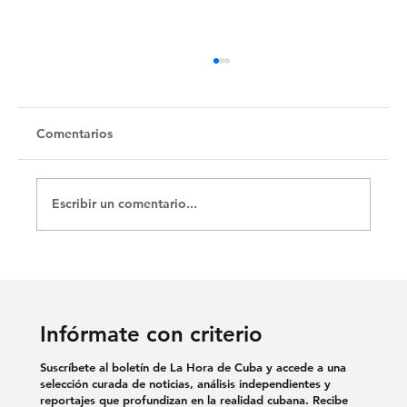
Comentarios
Escribir un comentario...
DENUNCIAN EL USO DE VIOLENCIA
SEXUAL COMO TORTURA EN
CÁRCELES CUBANAS
Infórmate con criterio
Suscríbete al boletín de La Hora de Cuba y accede a una
selección curada de noticias, análisis independientes y
reportajes que profundizan en la realidad cubana. Recibe