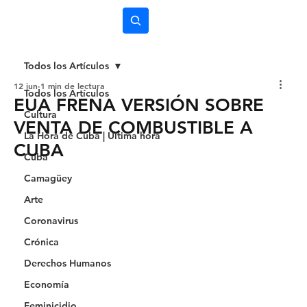
Subscríbete
Todos los Artículos
12 jun
1 min de lectura
Todos los Artículos
EUA FRENA VERSIÓN SOBRE
Cultura
VENTA DE COMBUSTIBLE A
La Hora de Cuba | Última hora
CUBA
Cuba
Camagüey
Arte
Coronavirus
Crónica
Derechos Humanos
Economía
Feminicidio