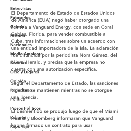
Entrevistas
El Departamento de Estado de Estados Unidos 
Fotoseries
de América (EUA) negó haber otorgado una 
Galería
licencia a Vanguard Energy, con sede en Coral 
Gables, Florida, para vender combustible a 
Historia
Cuba, tras informaciones sobre un acuerdo con 
Nacionales
una entidad importadora de la isla. La aclaración 
Medio Ambiente
fue difundida por la periodista Nora Gámez, del 
Miami Herald, y precisa que la empresa no 
Noticias
cuenta con una autorización específica. 
Ocio y Lugares
Opinión
Según el Departamento de Estado, las sanciones 
vigentes se mantienen mientras no se otorgue 
Periodismo
una licencia. 
Política
Presos Políticos
El desmentido se produjo luego de que el Miami 
Religión
Herald y Bloomberg informaran que Vanguard 
habría firmado un contrato para usar 
Reportaje