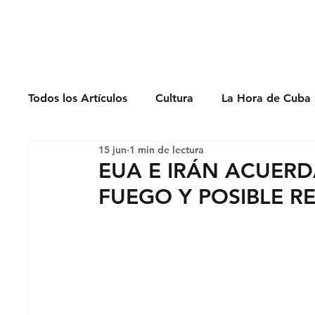
Derechos Humano
Todos los Artículos
Cultura
La Hora de Cuba 
15 jun
1 min de lectura
Economía
Feminicidio
Entrevistas
EUA E IRÁN ACUER
FUEGO Y POSIBLE 
Opinión
Periodismo
Política
Presos