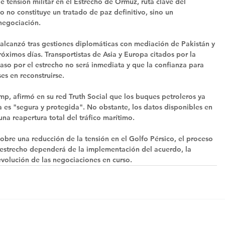
 tensión militar en el Estrecho de Ormuz, ruta clave del 
 no constituye un tratado de paz definitivo, sino un 
negociación.
 alcanzó tras gestiones diplomáticas con mediación de Pakistán y 
ximos días. Transportistas de Asia y Europa citados por la 
aso por el estrecho no será inmediata y que la confianza para 
es en reconstruirse.
p, afirmó en su red Truth Social que los buques petroleros ya 
 es "segura y protegida". No obstante, los datos disponibles en 
a reapertura total del tráfico marítimo.
bre una reducción de la tensión en el Golfo Pérsico, el proceso 
l estrecho dependerá de la implementación del acuerdo, la 
evolución de las negociaciones en curso.