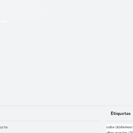
 Cuba
Etiquetas
6 entra
orte
cuba
(6)
democr
altos precios
(2