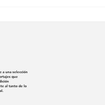
 LARGOS MESES QUE
BAJO VIGILANCIA L
ÑO ESTÁ PRESO»:
VIVIENDA DE CAMIL
 DE ERNESTO
ACOSTA EN EL 32.º
NA RECLAMA
ANIVERSARIO DEL
IA
MALECONAZO
e a una selección
ortajes que
dición
e al tanto de lo
al.