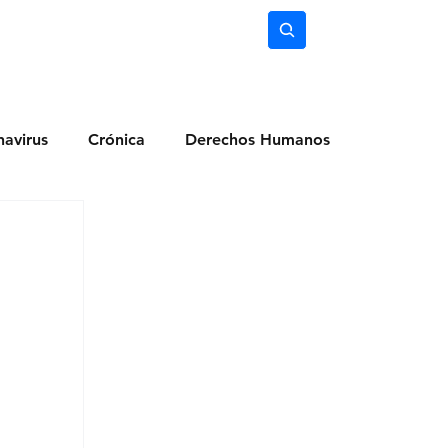
nimiento
Ciencia
Subscríbete
avirus
Crónica
Derechos Humanos
dio Ambiente
Noticias
Ocio y Lugares
Salud
Actualidad