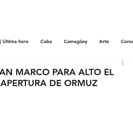
s
Política
Negocios
Tecnología
Salud
Deporte
Entrete
| Última hora
Cuba
Camagüey
Arte
Coron
Fotoseries
Galería
Historia
Nacionales
Me
DAN MARCO PARA ALTO EL
REAPERTURA DE ORMUZ
 Políticos
Religión
Reportaje
Tecnología