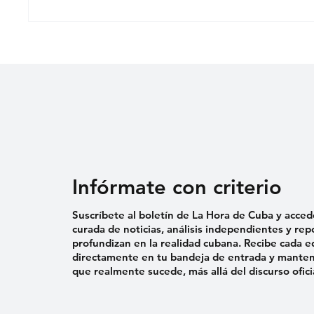
EL PARQUE DE LA CALLE
«SEIS
MATADERO
MI NI
MADRE
MEDI
JUSTIC
Infórmate con criterio
Suscríbete al boletín de La Hora de Cuba y acced
curada de noticias, análisis independientes y rep
profundizan en la realidad cubana. Recibe cada e
directamente en tu bandeja de entrada y mantent
que realmente sucede, más allá del discurso ofici