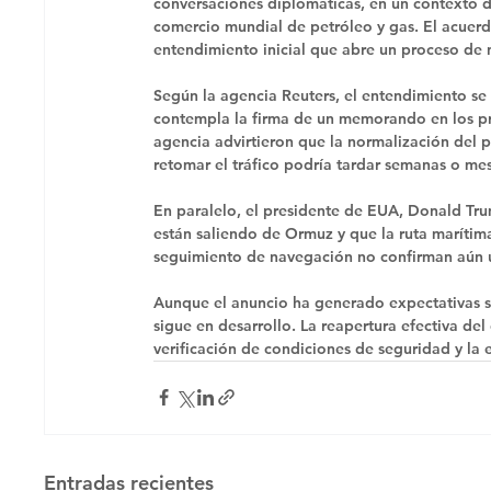
conversaciones diplomáticas, en un contexto de
comercio mundial de petróleo y gas. El acuerdo
entendimiento inicial que abre un proceso de 
Según la agencia Reuters, el entendimiento se
contempla la firma de un memorando en los pró
agencia advirtieron que la normalización del p
retomar el tráfico podría tardar semanas o mes
En paralelo, el presidente de EUA, Donald Trum
están saliendo de Ormuz y que la ruta marítima
seguimiento de navegación no confirman aún un
Aunque el anuncio ha generado expectativas so
sigue en desarrollo. La reapertura efectiva de
verificación de condiciones de seguridad y la 
Entradas recientes