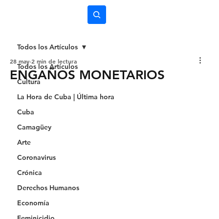
Subscríbete
Todos los Artículos
28 may
2 min de lectura
Todos los Artículos
ENGAÑOS MONETARIOS
Cultura
La Hora de Cuba | Última hora
Cuba
Camagüey
Arte
Coronavirus
Crónica
Derechos Humanos
Economía
Feminicidio