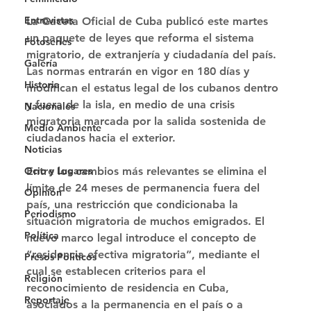
Entrevistas
La Gaceta Oficial de Cuba publicó este martes 
un paquete de leyes que reforma el sistema 
Fotoseries
migratorio, de extranjería y ciudadanía del país. 
Galería
Las normas entrarán en vigor en 180 días y 
Historia
modifican el estatus legal de los cubanos dentro 
y fuera de la isla, en medio de una crisis 
Nacionales
migratoria marcada por la salida sostenida de 
Medio Ambiente
ciudadanos hacia el exterior. 
Noticias
Ocio y Lugares
Entre los cambios más relevantes se elimina el 
límite de 24 meses de permanencia fuera del 
Opinión
país, una restricción que condicionaba la 
Periodismo
situación migratoria de muchos emigrados. El 
Política
nuevo marco legal introduce el concepto de 
“residencia efectiva migratoria”, mediante el 
Presos Políticos
cual se establecen criterios para el 
Religión
reconocimiento de residencia en Cuba, 
Reportaje
asociados a la permanencia en el país o a 