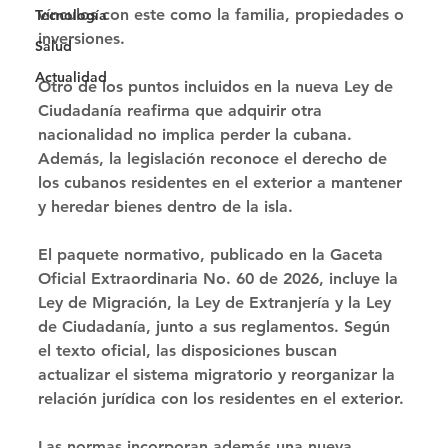
vínculos con este como la familia, propiedades o 
Tecnología
inversiones. 
Salud
Actualidad
Otro de los puntos incluidos en la nueva Ley de 
Ciudadanía reafirma que adquirir otra 
nacionalidad no implica perder la cubana. 
Además, la legislación reconoce el derecho de 
los cubanos residentes en el exterior a mantener 
y heredar bienes dentro de la isla. 
El paquete normativo, publicado en la Gaceta 
Oficial Extraordinaria No. 60 de 2026, incluye la 
Ley de Migración, la Ley de Extranjería y la Ley 
de Ciudadanía, junto a sus reglamentos. Según 
el texto oficial, las disposiciones buscan 
actualizar el sistema migratorio y reorganizar la 
relación jurídica con los residentes en el exterior. 
Las normas incorporan además una nueva 