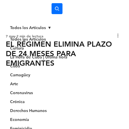
Subscríbete
Todos los Artículos
7 may
2 min de lectura
Todos los Artículos
EL RÉGIMEN ELIMINA PLAZO
Cultura
DE 24 MESES PARA
La Hora de Cuba | Última hora
EMIGRANTES
Cuba
Camagüey
Arte
Coronavirus
Crónica
Derechos Humanos
Economía
Feminicidio