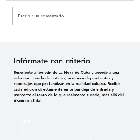
Escribir un comentario...
DENUNCIAN EL USO DE VIOLENCIA
SEXUAL COMO TORTURA EN
CÁRCELES CUBANAS
Infórmate con criterio
Suscríbete al boletín de La Hora de Cuba y accede a una
selección curada de noticias, análisis independientes y
reportajes que profundizan en la realidad cubana. Recibe
cada edición directamente en tu bandeja de entrada y
mantente al tanto de lo que realmente sucede, más allá del
discurso oficial.
Email
*