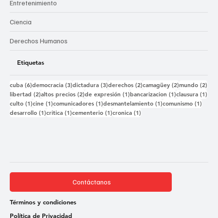
Entretenimiento
Ciencia
Derechos Humanos
Etiquetas
6 entradas
3 entradas
3 entradas
2 entradas
2 entradas
2 e
cuba
(6)
democracia
(3)
dictadura
(3)
derechos
(2)
camagüey
(2)
mundo
(2)
2 entradas
2 entradas
1 entrada
1 entrada
1 e
libertad
(2)
altos precios
(2)
de expresión
(1)
bancarizacion
(1)
clausura
(1)
1 entrada
1 entrada
1 entrada
1 entrada
1 ent
culto
(1)
cine
(1)
comunicadores
(1)
desmantelamiento
(1)
comunismo
(1)
1 entrada
1 entrada
1 entrada
1 entrada
desarrollo
(1)
critica
(1)
cementerio
(1)
cronica
(1)
Contáctanos
Términos y condiciones
Política de Privacidad