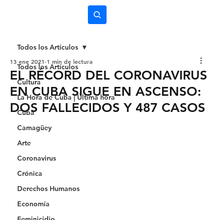
Subscríbete
Todos los Artículos
13 ene 2021
1 min de lectura
Todos los Artículos
EL RÉCORD DEL CORONAVIRUS
Cultura
EN CUBA SIGUE EN ASCENSO:
La Hora de Cuba | Última hora
DOS FALLECIDOS Y 487 CASOS
Cuba
Camagüey
Arte
Coronavirus
Crónica
Derechos Humanos
Economía
Feminicidio