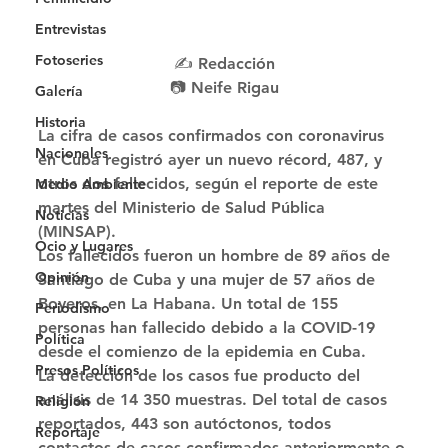
Entrevistas
Fotoseries
✍️ Redacción
📷 Neife Rigau
Galería
Historia
La cifra de casos confirmados con coronavirus 
Nacionales
en Cuba registró ayer un nuevo récord, 487, y 
otros dos fallecidos, según el reporte de este 
Medio Ambiente
martes del Ministerio de Salud Pública 
Noticias
(MINSAP). 
Ocio y Lugares
Los fallecidos fueron un hombre de 89 años de 
Opinión
Santiago de Cuba y una mujer de 57 años de 
Boyeros, en La Habana. Un total de 155 
Periodismo
personas han fallecido debido a la COVID-19 
Política
desde el comienzo de la epidemia en Cuba. 
Presos Políticos
La detección de los casos fue producto del 
análisis de 14 350 muestras. Del total de casos 
Religión
reportados, 443 son autóctonos, todos 
Reportaje
contactos de casos confirmados anteriormente o 