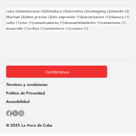
6 entradas
3 entradas
3 entradas
2 entradas
2 entradas
2 e
cuba
(6)
democracia
(3)
dictadura
(3)
derechos
(2)
camagüey
(2)
mundo
(2)
2 entradas
2 entradas
1 entrada
1 entrada
1 e
libertad
(2)
altos precios
(2)
de expresión
(1)
bancarizacion
(1)
clausura
(1)
1 entrada
1 entrada
1 entrada
1 entrada
1 ent
culto
(1)
cine
(1)
comunicadores
(1)
desmantelamiento
(1)
comunismo
(1)
1 entrada
1 entrada
1 entrada
1 entrada
desarrollo
(1)
critica
(1)
cementerio
(1)
cronica
(1)
Contáctanos
Términos y condiciones
Política de Privacidad
Accesibilidad
© 2025 La Hora de Cuba