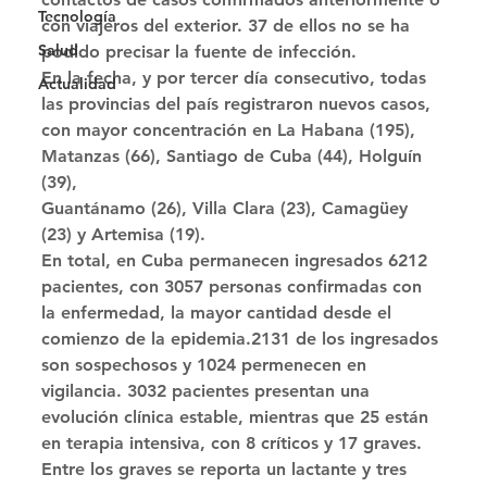
Tecnología
con viajeros del exterior. 37 de ellos no se ha 
Salud
podido precisar la fuente de infección. 
En la fecha, y por tercer día consecutivo, todas 
Actualidad
las provincias del país registraron nuevos casos, 
con mayor concentración en La Habana (195), 
Matanzas (66), Santiago de Cuba (44), Holguín 
(39),
Guantánamo (26), Villa Clara (23), Camagüey 
(23) y Artemisa (19). 
En total, en Cuba permanecen ingresados 6212 
pacientes, con 3057 personas confirmadas con 
la enfermedad, la mayor cantidad desde el 
comienzo de la epidemia.2131 de los ingresados 
son sospechosos y 1024 permenecen en 
vigilancia. 3032 pacientes presentan una 
evolución clínica estable, mientras que 25 están 
en terapia intensiva, con 8 críticos y 17 graves. 
Entre los graves se reporta un lactante y tres 