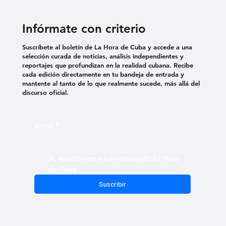
CORONAVIRUS QUE NO CREE EN
VACUNAS Y YA PREOCUPA A LA
Infórmate con criterio
HABANA
Suscríbete al boletín de La Hora de Cuba y accede a una
selección curada de noticias, análisis independientes y
reportajes que profundizan en la realidad cubana. Recibe
cada edición directamente en tu bandeja de entrada y
mantente al tanto de lo que realmente sucede, más allá del
discurso oficial.
Email
*
Sí, suscribirme a las noticias de La Hora 
de Cuba
Suscribir