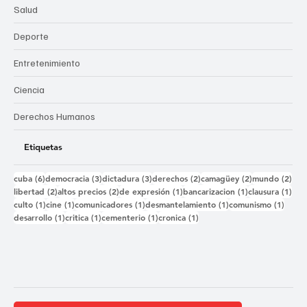
Salud
Deporte
Entretenimiento
Ciencia
Derechos Humanos
Etiquetas
6 entradas
3 entradas
3 entradas
2 entradas
2 entradas
2 e
cuba
(6)
democracia
(3)
dictadura
(3)
derechos
(2)
camagüey
(2)
mundo
(2)
2 entradas
2 entradas
1 entrada
1 entrada
1 e
libertad
(2)
altos precios
(2)
de expresión
(1)
bancarizacion
(1)
clausura
(1)
1 entrada
1 entrada
1 entrada
1 entrada
1 ent
culto
(1)
cine
(1)
comunicadores
(1)
desmantelamiento
(1)
comunismo
(1)
1 entrada
1 entrada
1 entrada
1 entrada
desarrollo
(1)
critica
(1)
cementerio
(1)
cronica
(1)