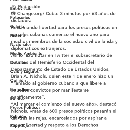
✍ Redacción
Entrevistas
📷 Change.org/ Cuba: 3 minutos por 63 años de 
Fotoseries
dictadura 
Galería
Reclamando libertad para los presos políticos en 
cárceles cubanas comenzó el nuevo año para 
Historia
muchos miembros de la sociedad civil de la isla y 
Nacionales
diplomáticos extranjeros. 
Medio Ambiente
Así lo hizo notar en Twitter el subsecretario de 
Asuntos del Hemisferio Occidental del 
Noticias
Departamento de Estado de Estados Unidos, 
Ocio y Lugares
Brian A. Nichols, quien este 1 de enero hizo un 
Opinión
“llamado al gobierno cubano a que libere a 
Periodismo
aquellos convictos por manifestarse 
pacíficamente”. 
Política
“Al marcar el comienzo del nuevo año», destacó 
Presos Políticos
Nichols, «más de 600 presos políticos pasarán el 
Religión
día tras las rejas, encarcelados por aspirar a 
mayor libertad y respeto a los Derechos 
Reportaje