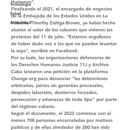
Humanos”. 
Tecnología
Finalizando el 2021, el encargado de negocios 
Salud
de la Embajada de los Estados Unidos en La 
Actualidad
Habana, Timothy Zúñiga-Brown, ya había hecho 
alusión al valor de los cubanos que vivieron las 
protestas del 11 de julio. “Estamos orgullosos 
de haber dado voz a los que no pueden levantar 
la suya”, escribió en Facebook. 
Por su lado, las organizaciones defensoras de 
los Derechos Humanos Justicia 11J y Archivo 
Cuba lanzaron una petición en la plataforma 
Change.org para denunciar “las detenciones 
arbitrarias, juicios sin garantías procesales, 
despidos laborales, destierros forzados, 
persecución y amenazas de todo tipo” por parte 
del régimen cubano. 
Según el documento, el 2022 comienza con al 
menos 708 personas encarceladas por motivos 
políticos y de ellas alrededor de 200 han sido 