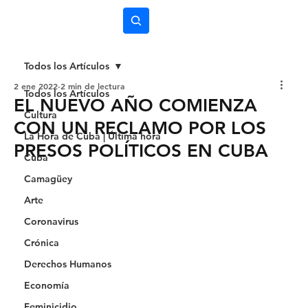
Subscríbete
Todos los Artículos
2 ene 2022
2 min de lectura
Todos los Artículos
EL NUEVO AÑO COMIENZA
Cultura
CON UN RECLAMO POR LOS
La Hora de Cuba | Última hora
PRESOS POLÍTICOS EN CUBA
Cuba
Camagüey
Arte
Coronavirus
Crónica
Derechos Humanos
Economía
Feminicidio