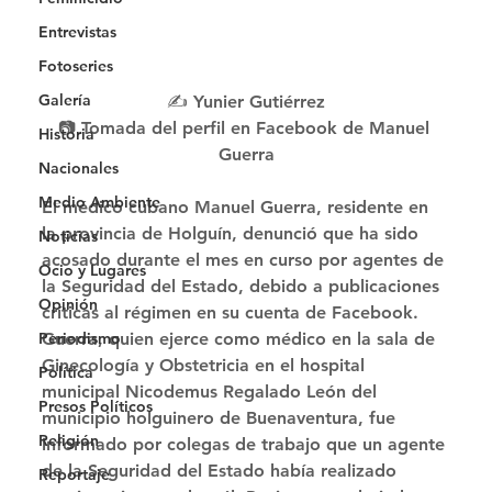
Entrevistas
Fotoseries
Galería
✍️ Yunier Gutiérrez
📷 Tomada del perfil en Facebook de Manuel 
Historia
Guerra
Nacionales
Medio Ambiente
El médico cubano Manuel Guerra, residente en 
la provincia de Holguín, denunció que ha sido 
Noticias
acosado durante el mes en curso por agentes de 
Ocio y Lugares
la Seguridad del Estado, debido a publicaciones 
Opinión
críticas al régimen en su cuenta de Facebook. 
Guerra, quien ejerce como médico en la sala de 
Periodismo
Ginecología y Obstetricia en el hospital 
Política
municipal Nicodemus Regalado León del 
Presos Políticos
municipio holguinero de Buenaventura, fue 
Religión
informado por colegas de trabajo que un agente 
de la Seguridad del Estado había realizado 
Reportaje