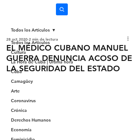
Subscríbete
Todos los Artículos
28 oct 2020
2 min de lectura
Todos los Artículos
EL MÉDICO CUBANO MANUEL
Cultura
GUERRA DENUNCIA ACOSO DE
La Hora de Cuba | Última hora
LA SEGURIDAD DEL ESTADO
Cuba
Camagüey
Arte
Coronavirus
Crónica
Derechos Humanos
Economía
Feminicidio