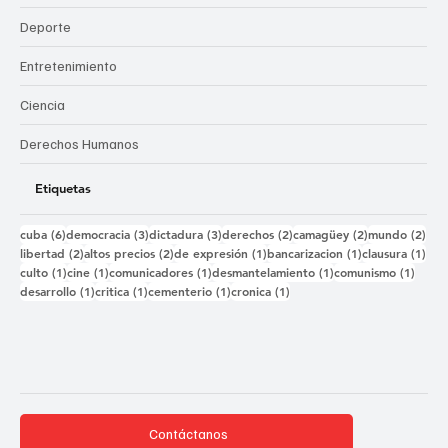
Deporte
Entretenimiento
Ciencia
Derechos Humanos
Etiquetas
6 entradas
3 entradas
3 entradas
2 entradas
2 entradas
2 e
cuba
(6)
democracia
(3)
dictadura
(3)
derechos
(2)
camagüey
(2)
mundo
(2)
2 entradas
2 entradas
1 entrada
1 entrada
1 e
libertad
(2)
altos precios
(2)
de expresión
(1)
bancarizacion
(1)
clausura
(1)
1 entrada
1 entrada
1 entrada
1 entrada
1 ent
culto
(1)
cine
(1)
comunicadores
(1)
desmantelamiento
(1)
comunismo
(1)
1 entrada
1 entrada
1 entrada
1 entrada
desarrollo
(1)
critica
(1)
cementerio
(1)
cronica
(1)
Contáctanos