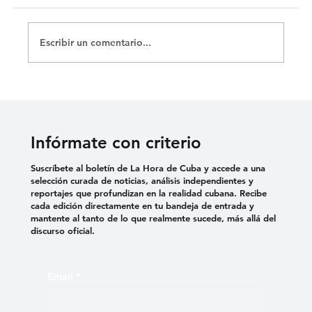
Escribir un comentario...
Padre Nuestro, que estás también en el
Arte, danos hoy la emoción de cada día
Infórmate con criterio
Suscríbete al boletín de La Hora de Cuba y accede a una
selección curada de noticias, análisis independientes y
reportajes que profundizan en la realidad cubana. Recibe
cada edición directamente en tu bandeja de entrada y
mantente al tanto de lo que realmente sucede, más allá del
discurso oficial.
Email
*