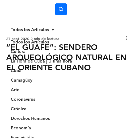
Subscríbete
Todos los Artículos
27 sept 2020
2 min de lectura
Todos los Artículos
“EL GUAFE”: SENDERO
Cultura
ARQUEOLÓGICO NATURAL EN
La Hora de Cuba | Última hora
EL ORIENTE CUBANO
Cuba
Camagüey
Arte
Coronavirus
Crónica
Derechos Humanos
Economía
Feminicidio