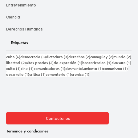
Entretenimiento
Ciencia
Derechos Humanos
Etiquetas
6 entradas
3 entradas
3 entradas
2 entradas
2 entradas
2 e
cuba
(6)
democracia
(3)
dictadura
(3)
derechos
(2)
camagüey
(2)
mundo
(2)
2 entradas
2 entradas
1 entrada
1 entrada
1 e
libertad
(2)
altos precios
(2)
de expresión
(1)
bancarizacion
(1)
clausura
(1)
1 entrada
1 entrada
1 entrada
1 entrada
1 ent
culto
(1)
cine
(1)
comunicadores
(1)
desmantelamiento
(1)
comunismo
(1)
1 entrada
1 entrada
1 entrada
1 entrada
desarrollo
(1)
critica
(1)
cementerio
(1)
cronica
(1)
Contáctanos
Términos y condiciones