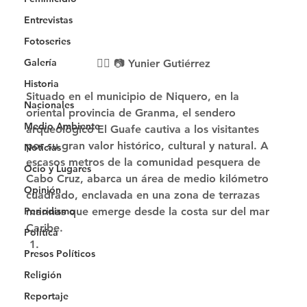
Entrevistas
Fotoseries
Galería
✍🏻 📷 Yunier Gutiérrez
Historia
Situado en el municipio de Niquero, en la 
Nacionales
oriental provincia de Granma, el sendero 
Medio Ambiente
arqueológico El Guafe cautiva a los visitantes 
por su gran valor histórico, cultural y natural. A 
Noticias
escasos metros de la comunidad pesquera de 
Ocio y Lugares
Cabo Cruz, abarca un área de medio kilómetro 
Opinión
cuadrado, enclavada en una zona de terrazas 
Periodismo
marinas que emerge desde la costa sur del mar 
Caribe. 
Política
Presos Políticos
Religión
Reportaje