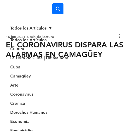
Subscríbete
Todos los Artículos
16 jun 2021
4 min de lectura
Todos los Artículos
EL CORONAVIRUS DISPARA LAS
Cultura
ALARMAS EN CAMAGÜEY
La Hora de Cuba | Última hora
Cuba
Camagüey
Arte
Coronavirus
Crónica
Derechos Humanos
Economía
Feminicidio