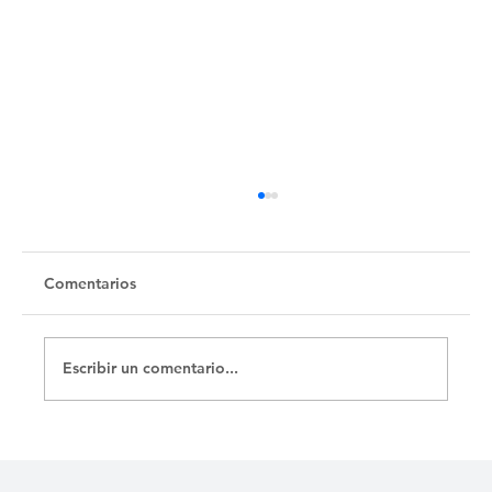
Comentarios
Escribir un comentario...
Cementerio Israelita de Camagüey,
testimonio de un pueblo disperso por el