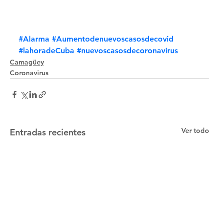
#Alarma
#Aumentodenuevoscasosdecovid
#lahoradeCuba
#nuevoscasosdecoronavirus
Camagüey
Coronavirus
Ver todo
Entradas recientes