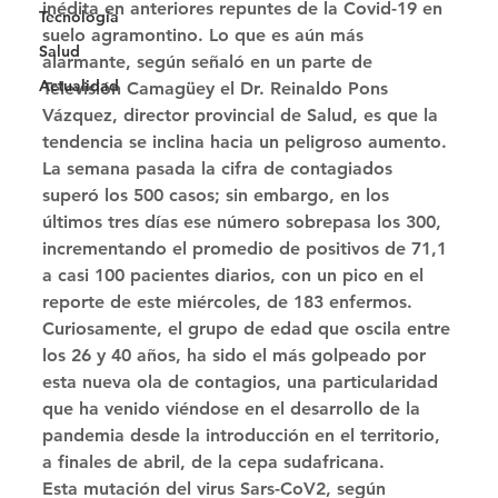
inédita en anteriores repuntes de la Covid-19 en 
Tecnología
suelo agramontino. Lo que es aún más 
Salud
alarmante, según señaló en un parte de 
Actualidad
Televisión Camagüey el Dr. Reinaldo Pons 
Vázquez, director provincial de Salud, es que la 
tendencia se inclina hacia un peligroso aumento. 
La semana pasada la cifra de contagiados 
superó los 500 casos; sin embargo, en los 
últimos tres días ese número sobrepasa los 300, 
incrementando el promedio de positivos de 71,1 
a casi 100 pacientes diarios, con un pico en el 
reporte de este miércoles, de 183 enfermos. 
Curiosamente, el grupo de edad que oscila entre 
los 26 y 40 años, ha sido el más golpeado por 
esta nueva ola de contagios, una particularidad 
que ha venido viéndose en el desarrollo de la 
pandemia desde la introducción en el territorio, 
a finales de abril, de la cepa sudafricana. 
Esta mutación del virus Sars-CoV2, según 