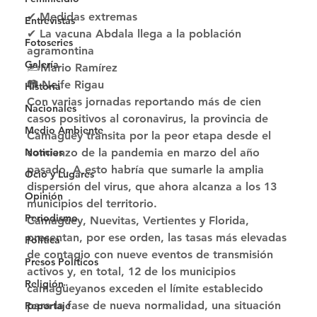
✔ Medidas extremas    
Entrevistas
✔ La vacuna Abdala llega a la población 
Fotoseries
agramontina 
Galería
✍Mario Ramírez
📷 Neife Rigau 
Historia
Con varias jornadas reportando más de cien 
Nacionales
casos positivos al coronavirus, la provincia de 
Medio Ambiente
Camagüey transita por la peor etapa desde el 
comienzo de la pandemia en marzo del año 
Noticias
pasado. A esto habría que sumarle la amplia 
Ocio y Lugares
dispersión del virus, que ahora alcanza a los 13 
Opinión
municipios del territorio. 
Periodismo
Camagüey, Nuevitas, Vertientes y Florida, 
presentan, por ese orden, las tasas más elevadas 
Política
de contagio con nueve eventos de transmisión 
Presos Políticos
activos y, en total, 12 de los municipios 
Religión
camagüeyanos exceden el límite establecido 
para la fase de nueva normalidad, una situación 
Reportaje