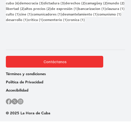
6 entradas
3 entradas
3 entradas
2 entradas
2 entradas
2 e
cuba
(6)
democracia
(3)
dictadura
(3)
derechos
(2)
camagüey
(2)
mundo
(2)
2 entradas
2 entradas
1 entrada
1 entrada
1 e
libertad
(2)
altos precios
(2)
de expresión
(1)
bancarizacion
(1)
clausura
(1)
1 entrada
1 entrada
1 entrada
1 entrada
1 ent
culto
(1)
cine
(1)
comunicadores
(1)
desmantelamiento
(1)
comunismo
(1)
1 entrada
1 entrada
1 entrada
1 entrada
desarrollo
(1)
critica
(1)
cementerio
(1)
cronica
(1)
Contáctanos
Términos y condiciones
Política de Privacidad
Accesibilidad
© 2025 La Hora de Cuba