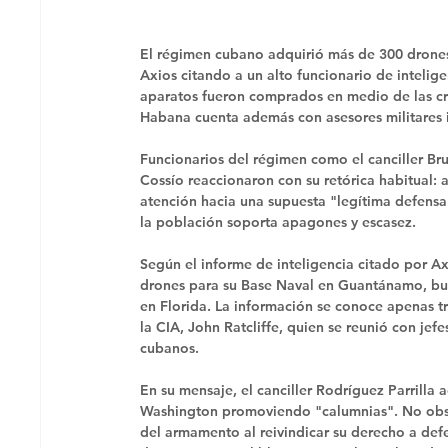
El régimen cubano adquirió más de 300 drones 
Axios citando a un alto funcionario de intelig
aparatos fueron comprados en medio de las cr
Habana cuenta además con asesores militares ira
Funcionarios del régimen como el canciller Bru
Cossío reaccionaron con su retórica habitual: 
atención hacia una supuesta "legítima defensa"
la población soporta apagones y escasez. 
Según el informe de inteligencia citado por A
drones para su Base Naval en Guantánamo, buq
en Florida. La información se conoce apenas tr
la CIA, John Ratcliffe, quien se reunió con jefes
cubanos. 
En su mensaje, el canciller Rodríguez Parrilla
Washington promoviendo "calumnias". No obsta
del armamento al reivindicar su derecho a de