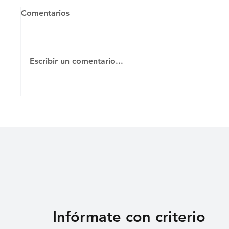
Comentarios
Escribir un comentario...
ADIÓS A ELISEO
CUBAL
ALTUNAGA, MAESTRO DE
AGRES
GENERACIONES DE
ADOLE
CINEASTAS
POLÍT
ÁVILA
Infórmate con criterio