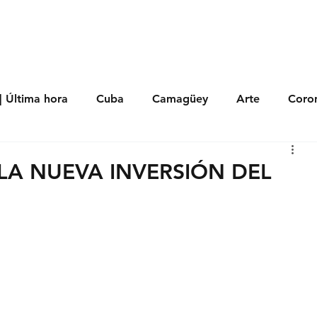
s
Política
Negocios
Tecnología
Salud
Deporte
Entrete
| Última hora
Cuba
Camagüey
Arte
Coron
Fotoseries
Galería
Historia
Nacionales
Me
 LA NUEVA INVERSIÓN DEL
 Políticos
Religión
Reportaje
Tecnología