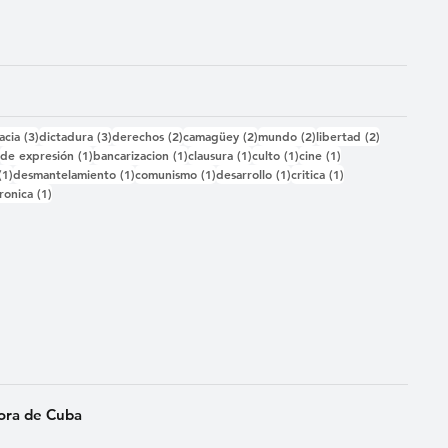
das
3 entradas
3 entradas
2 entradas
2 entradas
2 entradas
2 entradas
acia
(3)
dictadura
(3)
derechos
(2)
camagüey
(2)
mundo
(2)
libertad
(2)
2 entradas
1 entrada
1 entrada
1 entrada
1 entrada
1 entrada
)
de expresión
(1)
bancarizacion
(1)
clausura
(1)
culto
(1)
cine
(1)
1 entrada
1 entrada
1 entrada
1 entrada
1 entrada
(1)
desmantelamiento
(1)
comunismo
(1)
desarrollo
(1)
critica
(1)
 entrada
1 entrada
ronica
(1)
ora de Cuba