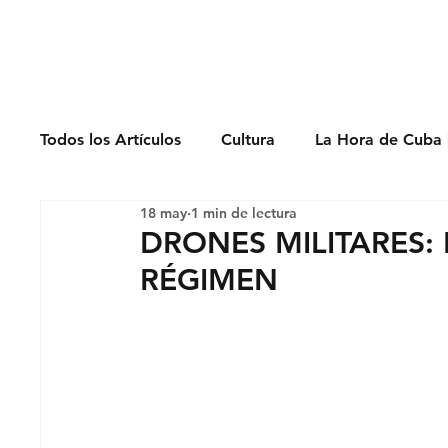
Derechos Humano
Todos los Artículos
Cultura
La Hora de Cuba 
18 may
1 min de lectura
Economía
Feminicidio
Entrevistas
DRONES MILITARES:
RÉGIMEN
Opinión
Periodismo
Política
Presos