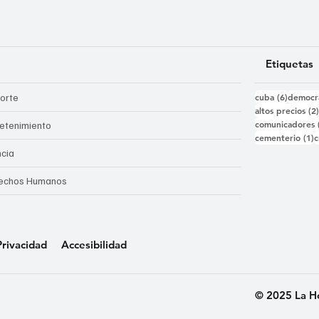
Etiquetas
6 entra
orte
cuba
(6)
democr
altos precios
(2
comunicadores
retenimiento
1
cementerio
(1)
c
ncia
echos Humanos
Privacidad
Accesibilidad
© 2025 La H