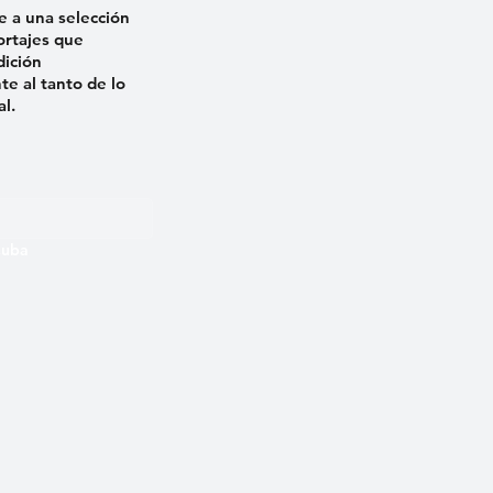
e a una selección
ortajes que
dición
e al tanto de lo
al.
 Cuba