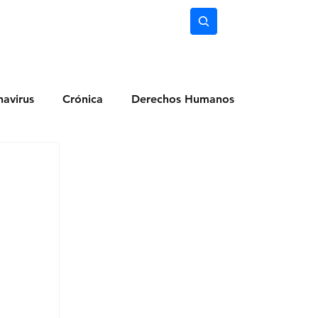
nimiento
Ciencia
Subscríbete
avirus
Crónica
Derechos Humanos
dio Ambiente
Noticias
Ocio y Lugares
Salud
Actualidad