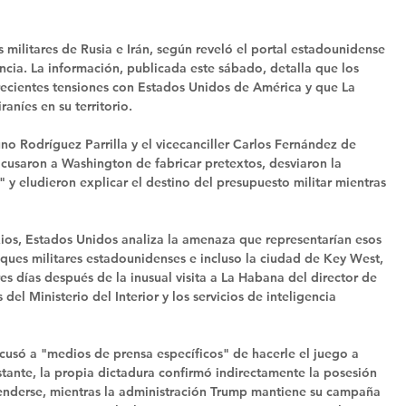
militares de Rusia e Irán, según reveló el portal estadounidense 
encia. La información, publicada este sábado, detalla que los 
ecientes tensiones con Estados Unidos de América y que La 
níes en su territorio. 
no Rodríguez Parrilla y el vicecanciller Carlos Fernández de 
acusaron a Washington de fabricar pretextos, desviaron la 
 y eludieron explicar el destino del presupuesto militar mientras 
xios, Estados Unidos analiza la amenaza que representarían esos 
ues militares estadounidenses e incluso la ciudad de Key West, 
es días después de la inusual visita a La Habana del director de 
 del Ministerio del Interior y los servicios de inteligencia 
 acusó a "medios de prensa específicos" de hacerle el juego a 
nte, la propia dictadura confirmó indirectamente la posesión 
fenderse, mientras la administración Trump mantiene su campaña 