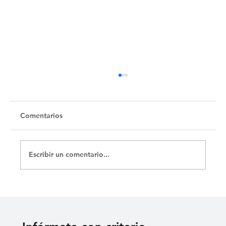
Comentarios
Escribir un comentario...
La Zapatera Prodigiosa de Lorca y sus
150 funciones con El Público