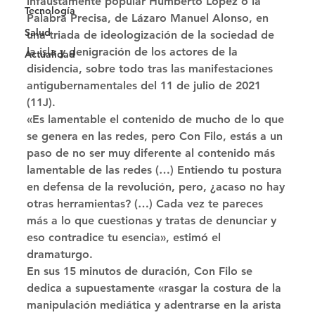
infaustamente popular Humberto López o la 
Tecnología
Palabra Precisa, de Lázaro Manuel Alonso, en 
Salud
una triada de ideologización de la sociedad de 
la isla y denigración de los actores de la 
Actualidad
disidencia, sobre todo tras las manifestaciones 
antigubernamentales del 11 de julio de 2021 
(11J). 
«Es lamentable el contenido de mucho de lo que 
se genera en las redes, pero Con Filo, estás a un 
paso de no ser muy diferente al contenido más 
lamentable de las redes (…) Entiendo tu postura 
en defensa de la revolución, pero, ¿acaso no hay 
otras herramientas? (…) Cada vez te pareces 
más a lo que cuestionas y tratas de denunciar y 
eso contradice tu esencia», estimó el 
dramaturgo. 
En sus 15 minutos de duración, Con Filo se 
dedica a supuestamente «rasgar la costura de la 
manipulación mediática y adentrarse en la arista 