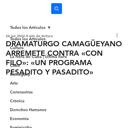
Subscríbete
Todos los Artículos
24 jun 2022
4 min de lectura
Todos los Artículos
DRAMATURGO CAMAGÜEYANO
Cultura
ARREMETE CONTRA «CON
La Hora de Cuba | Última hora
FILO»: «UN PROGRAMA
Cuba
PESADITO Y PASADITO»
Camagüey
Arte
Coronavirus
Crónica
Derechos Humanos
Economía
Feminicidio