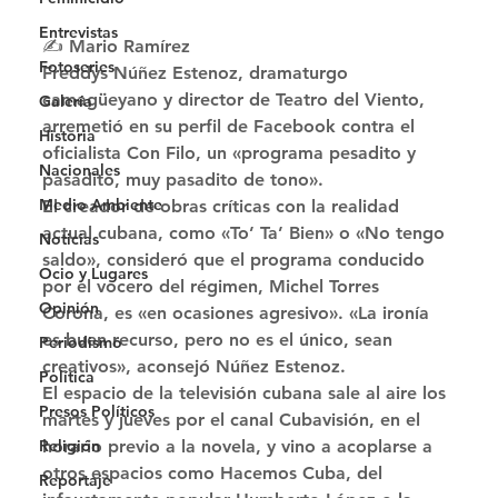
Entrevistas
✍️ Mario Ramírez 
Fotoseries
Freddys Núñez Estenoz, dramaturgo 
camagüeyano y director de Teatro del Viento, 
Galería
arremetió en su perfil de Facebook contra el 
Historia
oficialista Con Filo, un «programa pesadito y 
Nacionales
pasadito, muy pasadito de tono». 
Medio Ambiente
El creador de obras críticas con la realidad 
actual cubana, como «To’ Ta’ Bien» o «No tengo 
Noticias
saldo», consideró que el programa conducido 
Ocio y Lugares
por el vocero del régimen, Michel Torres 
Opinión
Corona, es «en ocasiones agresivo». «La ironía 
es buen recurso, pero no es el único, sean 
Periodismo
creativos», aconsejó Núñez Estenoz. 
Política
El espacio de la televisión cubana sale al aire los 
Presos Políticos
martes y jueves por el canal Cubavisión, en el 
Religión
horario previo a la novela, y vino a acoplarse a 
otros espacios como Hacemos Cuba, del 
Reportaje