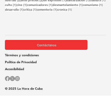
libertad
(2)
altos precios
(2)
de expresión
(1)
bancarizacion
(1)
clausura
(1)
1 entrada
1 entrada
1 entrada
1 entrada
1 ent
culto
(1)
cine
(1)
comunicadores
(1)
desmantelamiento
(1)
comunismo
(1)
1 entrada
1 entrada
1 entrada
1 entrada
desarrollo
(1)
critica
(1)
cementerio
(1)
cronica
(1)
Contáctanos
Términos y condiciones
Política de Privacidad
Accesibilidad
© 2025 La Hora de Cuba