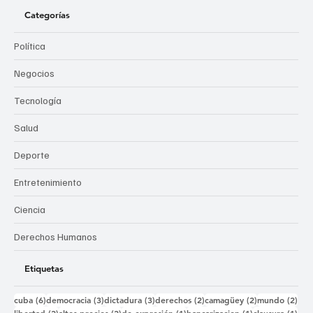
Categorías
Política
Negocios
Tecnología
Salud
Deporte
Entretenimiento
Ciencia
Derechos Humanos
Etiquetas
6 entradas
3 entradas
3 entradas
2 entradas
2 entradas
2 e
cuba
(6)
democracia
(3)
dictadura
(3)
derechos
(2)
camagüey
(2)
mundo
(2)
2 entradas
2 entradas
1 entrada
1 entrada
1 e