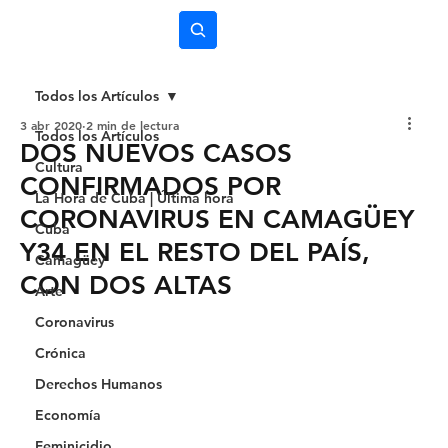
Subscríbete
Todos los Artículos
3 abr 2020
2 min de lectura
Todos los Artículos
DOS NUEVOS CASOS
Cultura
CONFIRMADOS POR
La Hora de Cuba | Última hora
CORONAVIRUS EN CAMAGÜEY
Cuba
Y34 EN EL RESTO DEL PAÍS,
Camagüey
CON DOS ALTAS
Arte
Coronavirus
Crónica
Derechos Humanos
Economía
Feminicidio