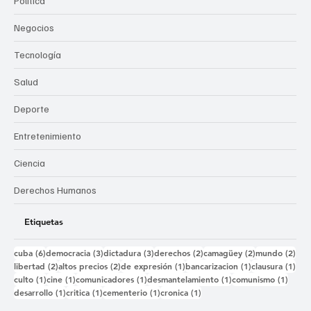
Política
Negocios
Tecnología
Salud
Deporte
Entretenimiento
Ciencia
Derechos Humanos
Etiquetas
6 entradas
3 entradas
3 entradas
2 entradas
2 entradas
2 e
cuba
(6)
democracia
(3)
dictadura
(3)
derechos
(2)
camagüey
(2)
mundo
(2)
2 entradas
2 entradas
1 entrada
1 entrada
1 e
libertad
(2)
altos precios
(2)
de expresión
(1)
bancarizacion
(1)
clausura
(1)
1 entrada
1 entrada
1 entrada
1 entrada
1 ent
culto
(1)
cine
(1)
comunicadores
(1)
desmantelamiento
(1)
comunismo
(1)
1 entrada
1 entrada
1 entrada
1 entrada
desarrollo
(1)
critica
(1)
cementerio
(1)
cronica
(1)