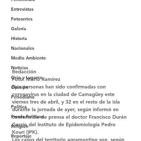
Entrevistas
Fotoseries
Galería
Historia
Nacionales
Medio Ambiente
Noticias
Redacción
Ocio y Lugares
Foto: Mario Ramírez 
Dos personas han sido confirmadas con 
Opinión
coronavirus en la ciudad de Camagüey este 
Periodismo
viernes tres de abril, y 32 en el resto de la isla 
Política
durante la jornada de ayer, según informó en 
Presos Políticos
conferencia de prensa el doctor Francisco Durán 
García del Instituto de Epidemiología Pedro 
Religión
Kourí (IPK). 
Reportaje
Los casos del territorio agramontino son, según 