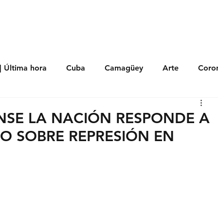
s
Política
Negocios
Tecnología
Salud
Deporte
Entrete
| Última hora
Cuba
Camagüey
Arte
Coron
Fotoseries
Galería
Historia
Nacionales
Me
NSE LA NACIÓN RESPONDE A
 SOBRE REPRESIÓN EN
 Políticos
Religión
Reportaje
Tecnología