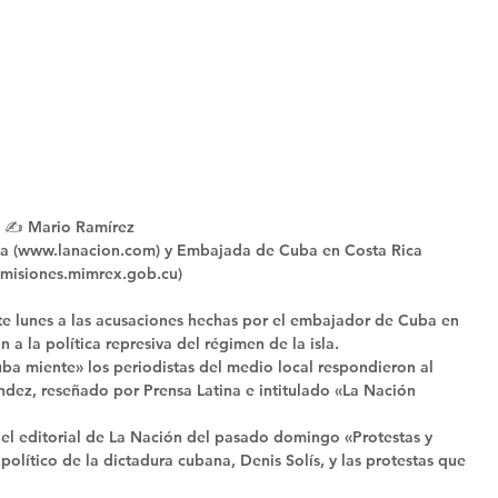
✍️ Mario Ramírez
ica (www.lanacion.com) y Embajada de Cuba en Costa Rica 
misiones.mimrex.gob.cu)
ste lunes a las acusaciones hechas por el embajador de Cuba en 
 a la política represiva del régimen de la isla. 
a miente» los periodistas del medio local respondieron al 
ndez, reseñado por Prensa Latina e intitulado «La Nación 
el editorial de La Nación del pasado domingo «Protestas y 
político de la dictadura cubana, Denis Solís, y las protestas que 