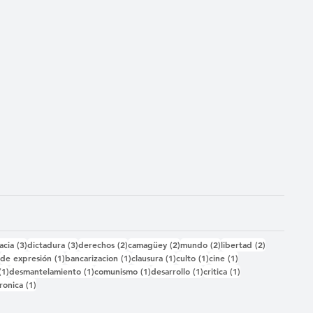
das
3 entradas
3 entradas
2 entradas
2 entradas
2 entradas
2 entradas
acia
(3)
dictadura
(3)
derechos
(2)
camagüey
(2)
mundo
(2)
libertad
(2)
2 entradas
1 entrada
1 entrada
1 entrada
1 entrada
1 entrada
)
de expresión
(1)
bancarizacion
(1)
clausura
(1)
culto
(1)
cine
(1)
1 entrada
1 entrada
1 entrada
1 entrada
1 entrada
(1)
desmantelamiento
(1)
comunismo
(1)
desarrollo
(1)
critica
(1)
 entrada
1 entrada
ronica
(1)