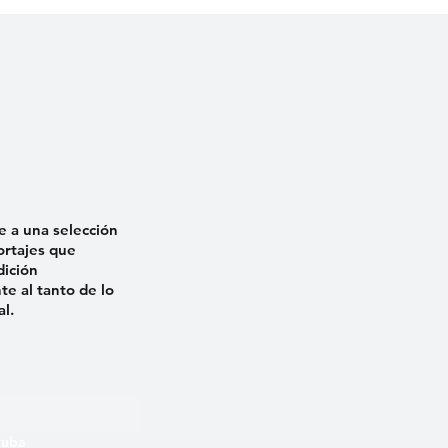
a
e a una selección
ortajes que
dición
e al tanto de lo
al.
 Cuba