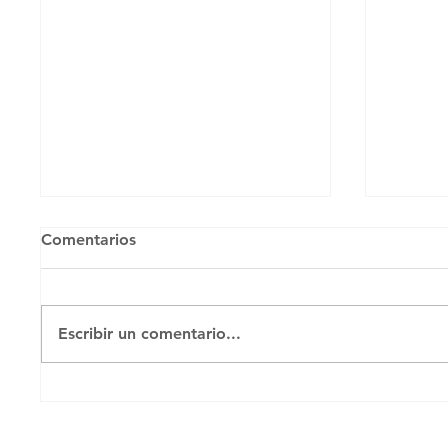
Comentarios
Escribir un comentario...
Bloqueo + votaciones =
«El mé
hipocresía
existo
denunc