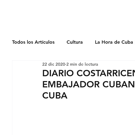
Derechos Humano
Todos los Artículos
Cultura
La Hora de Cuba 
22 dic 2020
2 min de lectura
Economía
Feminicidio
Entrevistas
DIARIO COSTARRICE
EMBAJADOR CUBANO
Opinión
Periodismo
Política
Presos
CUBA