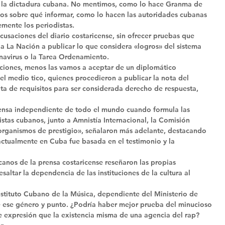
e la dictadura cubana. No mentimos, como lo hace Granma de 
os sobre qué informar, como lo hacen las autoridades cubanas 
mente los periodistas. 
cusaciones del diario costaricense, sin ofrecer pruebas que 
 a La Nación a publicar lo que considera «logros» del sistema 
onavirus o la Tarea Ordenamiento. 
cciones, menos las vamos a aceptar de un diplomático 
el medio tico, quienes procedieron a publicar la nota del 
ta de requisitos para ser considerada derecho de respuesta, 
prensa independiente de todo el mundo cuando formula las 
istas cubanos, junto a Amnistía Internacional, la Comisión 
rganismos de prestigio», señalaron más adelante, destacando 
 actualmente en Cuba fue basada en el testimonio y la 
ecanos de la prensa costaricense reseñaron las propias 
altar la dependencia de las instituciones de la cultura al 
stituto Cubano de la Música, dependiente del Ministerio de 
de ese género y punto. ¿Podría haber mejor prueba del minucioso 
 expresión que la existencia misma de una agencia del rap? 