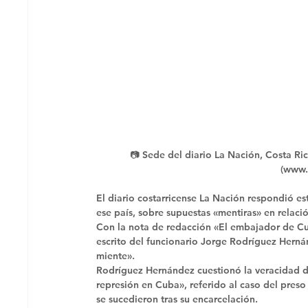
📷 Sede del diario La Nación, Costa R
(www.
El diario costarricense La Nación respondió e
ese país, sobre supuestas «mentiras» en relación
Con la nota de redacción «El embajador de Cub
escrito del funcionario Jorge Rodríguez Herná
miente». 
Rodríguez Hernández cuestionó la veracidad d
represión en Cuba», referido al caso del preso 
se sucedieron tras su encarcelación. 