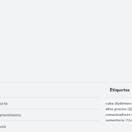
Etiquetas
6 entra
orte
cuba
(6)
democr
altos precios
(2
comunicadores
retenimiento
1
cementerio
(1)
c
ncia