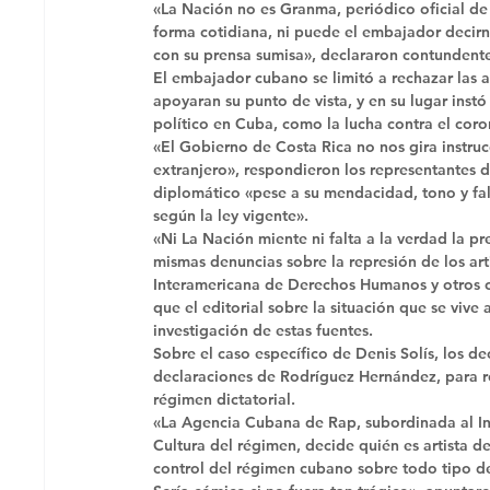
«La Nación no es Granma, periódico oficial d
forma cotidiana, ni puede el embajador decirn
con su prensa sumisa», declararon contundente
El embajador cubano se limitó a rechazar las a
apoyaran su punto de vista, y en su lugar instó
político en Cuba, como la lucha contra el cor
«El Gobierno de Costa Rica no nos gira instru
extranjero», respondieron los representantes d
diplomático «pese a su mendacidad, tono y fal
según la ley vigente». 
«Ni La Nación miente ni falta a la verdad la 
mismas denuncias sobre la represión de los art
Interamericana de Derechos Humanos y otros o
que el editorial sobre la situación que se vive
investigación de estas fuentes. 
Sobre el caso específico de Denis Solís, los d
declaraciones de Rodríguez Hernández, para res
régimen dictatorial. 
«La Agencia Cubana de Rap, subordinada al In
Cultura del régimen, decide quién es artista 
control del régimen cubano sobre todo tipo de