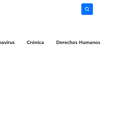
nimiento
Ciencia
Subscríbete
avirus
Crónica
Derechos Humanos
dio Ambiente
Noticias
Ocio y Lugares
Salud
Actualidad