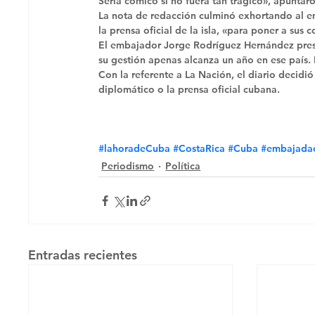
Sería cómico si no fuera tan trágico», apuntaro
La nota de redacción culminó exhortando al emb
la prensa oficial de la isla, «para poner a sus 
El embajador Jorge Rodríguez Hernández presen
su gestión apenas alcanza un año en ese país. 
Con la referente a La Nación, el diario decidió
diplomático o la prensa oficial cubana.
#lahoradeCuba
#CostaRica
#Cuba
#embajadac
Periodismo
Política
Entradas recientes