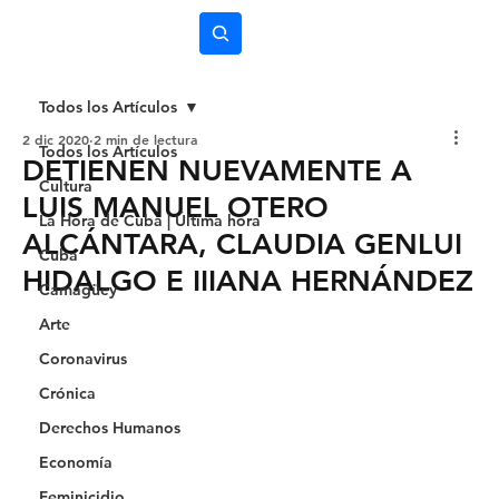
Subscríbete
Todos los Artículos
2 dic 2020
2 min de lectura
Todos los Artículos
DETIENEN NUEVAMENTE A
Cultura
LUIS MANUEL OTERO
La Hora de Cuba | Última hora
ALCÁNTARA, CLAUDIA GENLUI
Cuba
HIDALGO E IIIANA HERNÁNDEZ
Camagüey
Arte
Coronavirus
Crónica
Derechos Humanos
Economía
Feminicidio