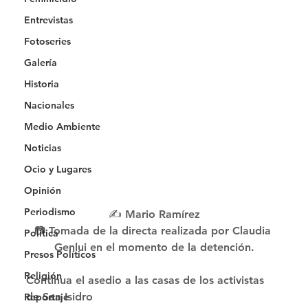
Entrevistas
Fotoseries
Galería
Historia
Nacionales
Medio Ambiente
Noticias
Ocio y Lugares
Opinión
Periodismo
✍️ Mario Ramírez
📷 Tomada de la directa realizada por Claudia 
Política
Genlui en el momento de la detención.
Presos Políticos
Religión
Continua el asedio a las casas de los activistas 
de San Isidro  
Reportaje