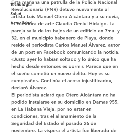
Esta mañana una patrulla de la Policía Nacional 
Tecnología
Revolucionaria (PNR) detuvo nuevamente al 
Salud
artista Luis Manuel Otero Alcántara y a su novia, 
Actualidad
la curadora de arte Claudia Genlui Hidalgo. La 
pareja salía de los bajos de un edificio en 7ma. y 
32, en el municipio habanero de Playa, donde 
reside el periodista Carlos Manuel Álvarez, autor 
de un post en Facebook comunicando la noticia. 
«Justo ayer lo habían soltado y lo único que ha 
hecho desde entonces es dormir. Parece que en 
el sueño cometió un nuevo delito. Hoy es su 
cumpleaños. Continúa el acoso injustificado», 
declaró Álvarez. 
El periodista aclaró que Otero Alcántara no ha 
podido instalarse en su domicilio en Damas 955, 
en La Habana Vieja, por no estar en 
condiciones, tras el allanamiento de la 
Seguridad del Estado el pasado 26 de 
noviembre. La víspera el artista fue liberado de 