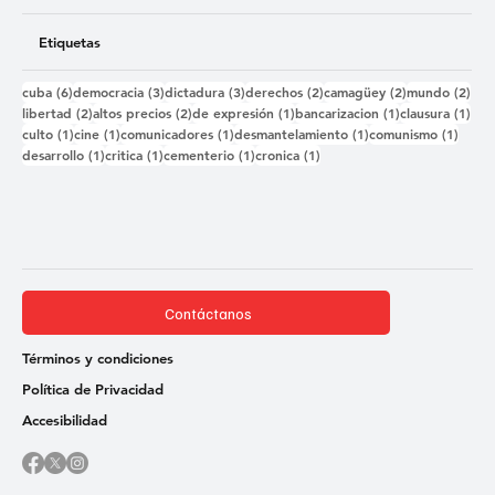
Etiquetas
6 entradas
3 entradas
3 entradas
2 entradas
2 entradas
2 e
cuba
(6)
democracia
(3)
dictadura
(3)
derechos
(2)
camagüey
(2)
mundo
(2)
2 entradas
2 entradas
1 entrada
1 entrada
1 e
libertad
(2)
altos precios
(2)
de expresión
(1)
bancarizacion
(1)
clausura
(1)
1 entrada
1 entrada
1 entrada
1 entrada
1 ent
culto
(1)
cine
(1)
comunicadores
(1)
desmantelamiento
(1)
comunismo
(1)
1 entrada
1 entrada
1 entrada
1 entrada
desarrollo
(1)
critica
(1)
cementerio
(1)
cronica
(1)
Contáctanos
Términos y condiciones
Política de Privacidad
Accesibilidad