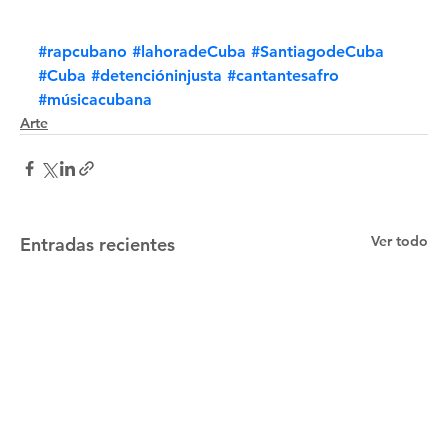
#rapcubano
#lahoradeCuba
#SantiagodeCuba
#Cuba
#detencióninjusta
#cantantesafro
#músicacubana
Arte
Ver todo
Entradas recientes