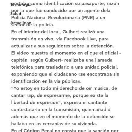
portaba como identificación su pasaporte, razón 
Tecnología
por la que fue conducido por un agente dela 
Salud
Policía Nacional Revolucionaria (PNR) a un 
Actualidad
sector de la policía. 
En el interior del local, Guibert realizó una 
transmisión en vivo, vía Facebook Live, para 
actualizar a sus seguidores sobre la detención. 
El video muestra el momento en el que el oficial -
capitán, según Guibert- realizaba una llamada 
telefónica para trasladarlo a una unidad policial, 
exponiendo que el ciudadano «se encontraba sin 
identificación en la vía pública». 
“Yo estoy en todo mi derecho de oír música, de 
cantar rap, de expresarme, porque existe la 
libertad de expresión”, expresó el cantante 
contestatario en la transmisión, quien añadió 
además que en el momento de la detención se 
hallaba en las cercanías de su vivienda. 
En el Código Penal no consta que la sanción por 