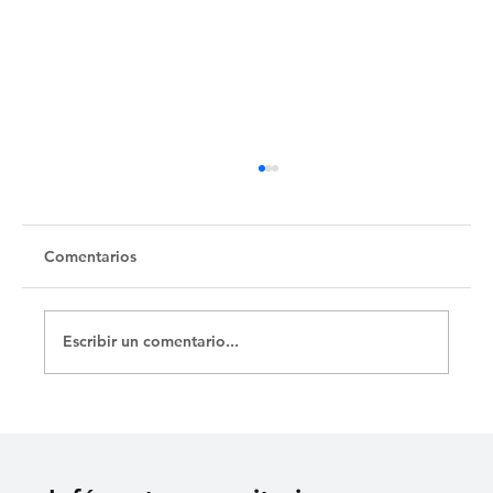
Comentarios
Escribir un comentario...
La Zapatera Prodigiosa de Lorca y sus
150 funciones con El Público