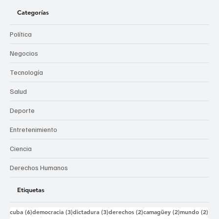
Categorías
Política
Negocios
Tecnología
Salud
Deporte
Entretenimiento
Ciencia
Derechos Humanos
Etiquetas
6 entradas
3 entradas
3 entradas
2 entradas
2 entradas
2 e
cuba
(6)
democracia
(3)
dictadura
(3)
derechos
(2)
camagüey
(2)
mundo
(2)