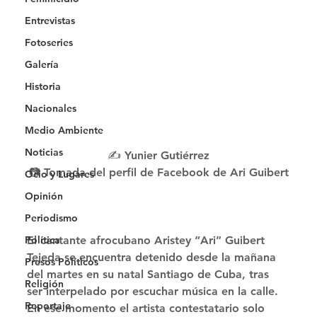
Entrevistas
Fotoseries
Galería
Historia
Nacionales
Medio Ambiente
Noticias
✍️ Yunier Gutiérrez
📷 Tomada del perfil de Facebook de Ari Guibert
Ocio y Lugares
Opinión
Periodismo
Política
El cantante afrocubano Aristey “Ari” Guibert 
Tejeda se encuentra detenido desde la mañana 
Presos Políticos
del martes en su natal Santiago de Cuba, tras 
Religión
ser interpelado por escuchar música en la calle. 
Reportaje
En ese momento el artista contestatario solo 