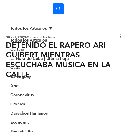
Subscríbete
Todos los Artículos
30 oct 2020
2 min de lectura
Todos los Artículos
DETENIDO EL RAPERO ARI
Cultura
GUIBERT MIENTRAS
La Hora de Cuba | Última hora
ESCUCHABA MÚSICA EN LA
Cuba
CALLE
Camagüey
Arte
Coronavirus
Crónica
Derechos Humanos
Economía
Feminicidio