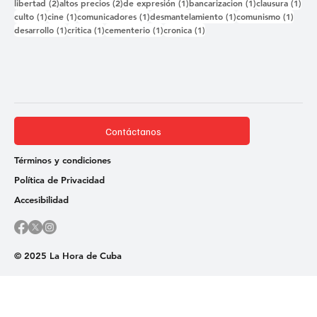
2 entradas
2 entradas
1 entrada
1 entrada
1 e
libertad
(2)
altos precios
(2)
de expresión
(1)
bancarizacion
(1)
clausura
(1)
1 entrada
1 entrada
1 entrada
1 entrada
1 ent
culto
(1)
cine
(1)
comunicadores
(1)
desmantelamiento
(1)
comunismo
(1)
1 entrada
1 entrada
1 entrada
1 entrada
desarrollo
(1)
critica
(1)
cementerio
(1)
cronica
(1)
Contáctanos
Términos y condiciones
Política de Privacidad
Accesibilidad
© 2025 La Hora de Cuba