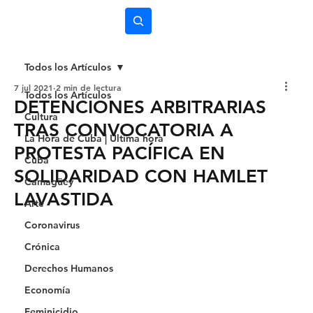
Subscríbete
Todos los Artículos
7 jul 2021
2 min de lectura
Todos los Artículos
DETENCIONES ARBITRARIAS
Cultura
TRAS CONVOCATORIA A
La Hora de Cuba | Última hora
PROTESTA PACÍFICA EN
Cuba
SOLIDARIDAD CON HAMLET
Camagüey
LAVASTIDA
Arte
Coronavirus
Crónica
Derechos Humanos
Economía
Feminicidio