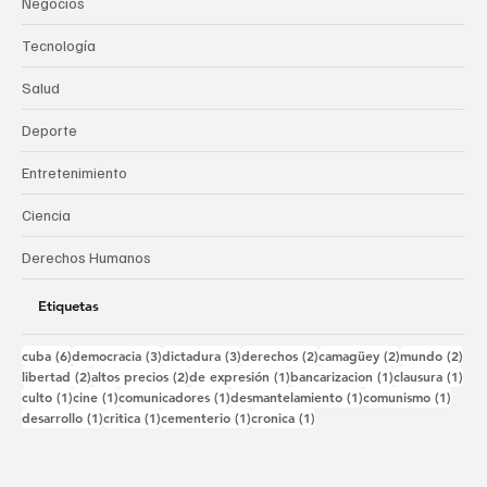
Negocios
Tecnología
Salud
Deporte
Entretenimiento
Ciencia
Derechos Humanos
Etiquetas
6 entradas
3 entradas
3 entradas
2 entradas
2 entradas
2 e
cuba
(6)
democracia
(3)
dictadura
(3)
derechos
(2)
camagüey
(2)
mundo
(2)
2 entradas
2 entradas
1 entrada
1 entrada
1 e
libertad
(2)
altos precios
(2)
de expresión
(1)
bancarizacion
(1)
clausura
(1)
1 entrada
1 entrada
1 entrada
1 entrada
1 ent
culto
(1)
cine
(1)
comunicadores
(1)
desmantelamiento
(1)
comunismo
(1)
1 entrada
1 entrada
1 entrada
1 entrada
desarrollo
(1)
critica
(1)
cementerio
(1)
cronica
(1)