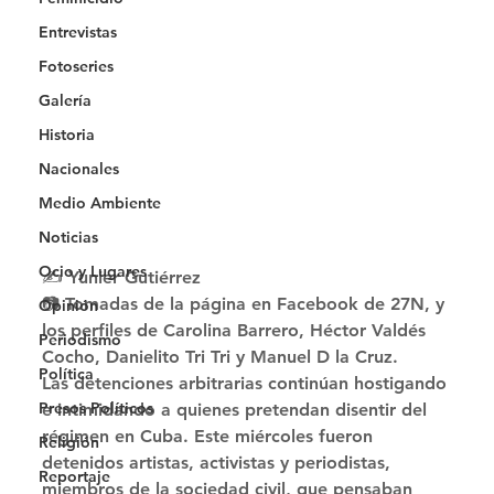
Entrevistas
Fotoseries
Galería
Historia
Nacionales
Medio Ambiente
Noticias
Ocio y Lugares
✍ Yunier Gutiérrez
📷 Tomadas de la página en Facebook de 27N, y 
Opinión
los perfiles de Carolina Barrero, Héctor Valdés 
Periodismo
Cocho, Danielito Tri Tri y Manuel D la Cruz. 
Política
Las detenciones arbitrarias continúan hostigando 
Presos Políticos
e intimidando a quienes pretendan disentir del 
régimen en Cuba. Este miércoles fueron 
Religión
detenidos artistas, activistas y periodistas, 
Reportaje
miembros de la sociedad civil, que pensaban 