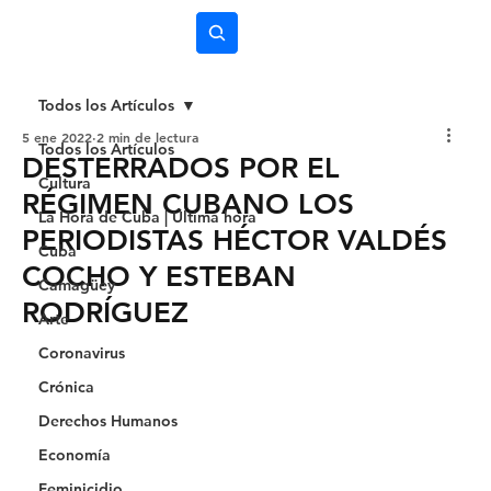
Subscríbete
Todos los Artículos
5 ene 2022
2 min de lectura
Todos los Artículos
DESTERRADOS POR EL
Cultura
RÉGIMEN CUBANO LOS
La Hora de Cuba | Última hora
PERIODISTAS HÉCTOR VALDÉS
Cuba
COCHO Y ESTEBAN
Camagüey
RODRÍGUEZ
Arte
Coronavirus
Crónica
Derechos Humanos
Economía
Feminicidio