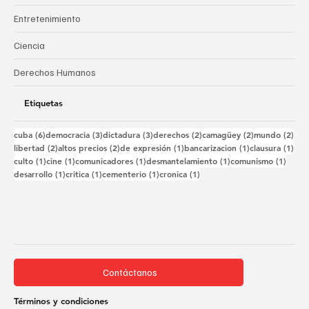
Entretenimiento
Ciencia
Derechos Humanos
Etiquetas
6 entradas
3 entradas
3 entradas
2 entradas
2 entradas
2 e
cuba
(6)
democracia
(3)
dictadura
(3)
derechos
(2)
camagüey
(2)
mundo
(2)
2 entradas
2 entradas
1 entrada
1 entrada
1 e
libertad
(2)
altos precios
(2)
de expresión
(1)
bancarizacion
(1)
clausura
(1)
1 entrada
1 entrada
1 entrada
1 entrada
1 ent
culto
(1)
cine
(1)
comunicadores
(1)
desmantelamiento
(1)
comunismo
(1)
1 entrada
1 entrada
1 entrada
1 entrada
desarrollo
(1)
critica
(1)
cementerio
(1)
cronica
(1)
Contáctanos
Términos y condiciones