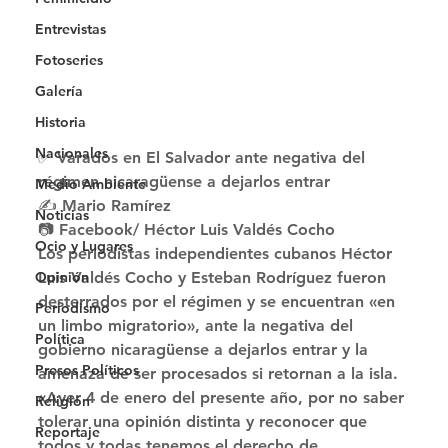
Entrevistas
Fotoseries
Galería
Historia
Nacionales
✅ Varados en El Salvador ante negativa del 
régimen nicaragüense a dejarlos entrar 
Medio Ambiente
✍ Mario Ramírez
Noticias
📷 Facebook/ Héctor Luis Valdés Cocho 
Ocio y Lugares
Los periodistas independientes cubanos Héctor 
Luis Valdés Cocho y Esteban Rodríguez fueron 
Opinión
desterrados por el régimen y se encuentran «en 
Periodismo
un limbo migratorio», ante la negativa del 
Política
gobierno nicaragüense a dejarlos entrar y la 
Presos Políticos
amenaza de ser procesados si retornan a la isla. 
«Ayer 4 de enero del presente año, por no saber 
Religión
tolerar una opinión distinta y reconocer que 
Reportaje
todos y todas tenemos el derecho de 