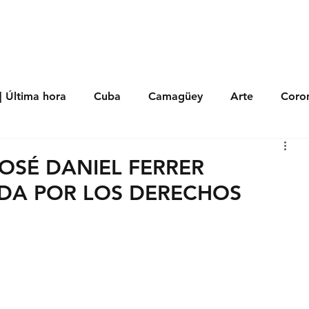
s
Política
Negocios
Tecnología
Salud
Deporte
Entrete
| Última hora
Cuba
Camagüey
Arte
Coron
Fotoseries
Galería
Historia
Nacionales
Me
JOSÉ DANIEL FERRER
DA POR LOS DERECHOS
 Políticos
Religión
Reportaje
Tecnología