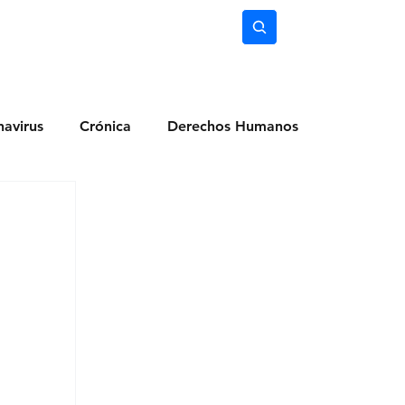
nimiento
Ciencia
Subscríbete
avirus
Crónica
Derechos Humanos
dio Ambiente
Noticias
Ocio y Lugares
Salud
Actualidad