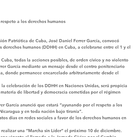
 respeto a los derechos humanos 
Unión Patriótica de Cuba, José Daniel Ferrer García, convocó 
os derechos humanos (DDHH) en Cuba, a celebrarse entre el 1 y el 
 Cuba, todas la acciones posibles, de orden cívico y no violento 
rer García mediante un mensaje desde el centro penitenciario 
ba, donde permanece encarcelado arbitrariamente desde el 
n la celebración de los DDHH en Naciones Unidas, será propicia 
 materia de libertad y democracia cometidas por el régimen 
rer García anunció que estará “ayunando por el respeto a los 
icaragua y en toda nación bajo tiranía”. 
estos días en redes sociales a favor de los derechos humanos en 
realizar una “Marcha sin Líder” el próximo 10 de diciembre. 