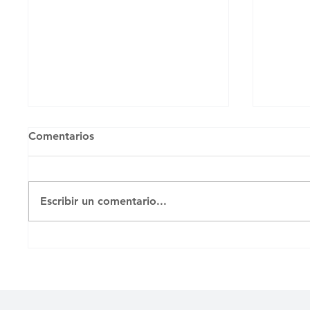
Comentarios
Untitl
Escribir un comentario...
MENOR ENVIADO A
PRISIÓN TRAS PROTESTA
EN MORÓN