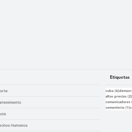
Etiquetas
6 entra
orte
cuba
(6)
democr
altos precios
(2
comunicadores
retenimiento
1
cementerio
(1)
c
ncia
echos Humanos