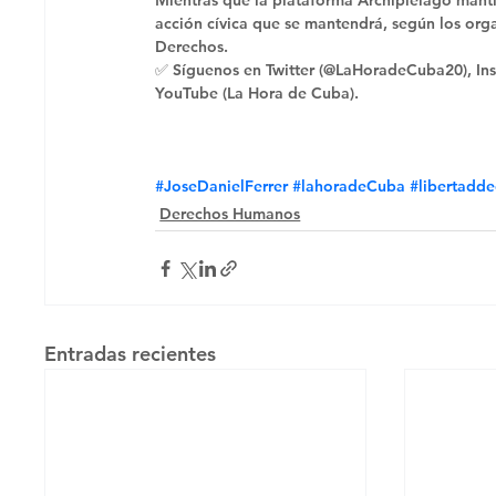
Mientras que la plataforma Archipiélago manti
acción cívica que se mantendrá, según los org
Derechos. 
✅ Síguenos en Twitter (@LaHoradeCuba20), Ins
YouTube (La Hora de Cuba).
#JoseDanielFerrer
#lahoradeCuba
#libertadd
Derechos Humanos
Entradas recientes