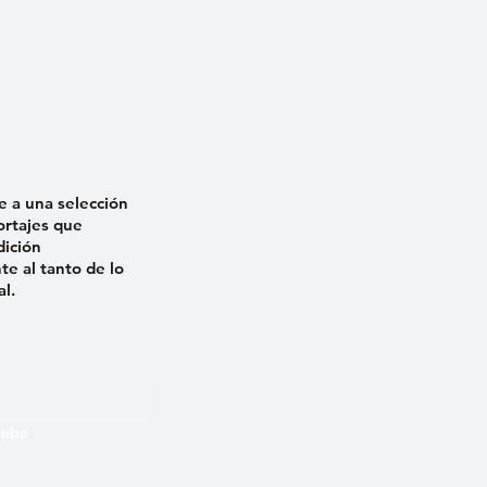
e a una selección
ortajes que
dición
e al tanto de lo
al.
 Cuba