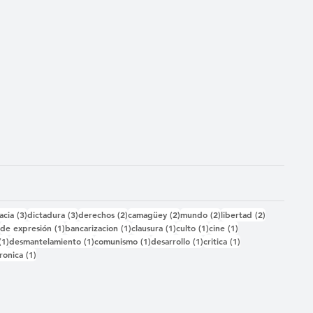
das
3 entradas
3 entradas
2 entradas
2 entradas
2 entradas
2 entradas
acia
(3)
dictadura
(3)
derechos
(2)
camagüey
(2)
mundo
(2)
libertad
(2)
2 entradas
1 entrada
1 entrada
1 entrada
1 entrada
1 entrada
)
de expresión
(1)
bancarizacion
(1)
clausura
(1)
culto
(1)
cine
(1)
1 entrada
1 entrada
1 entrada
1 entrada
1 entrada
(1)
desmantelamiento
(1)
comunismo
(1)
desarrollo
(1)
critica
(1)
 entrada
1 entrada
ronica
(1)