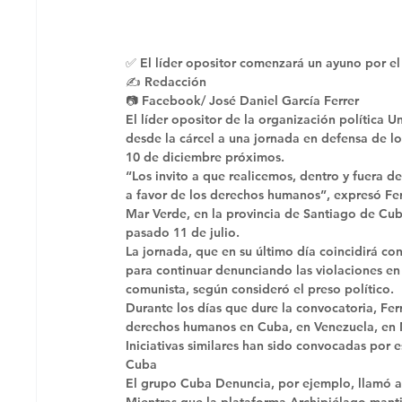
✅ El líder opositor comenzará un ayuno por el
✍ Redacción
📷 Facebook/ José Daniel García Ferrer 
El líder opositor de la organización política 
desde la cárcel a una jornada en defensa de l
10 de diciembre próximos. 
“Los invito a que realicemos, dentro y fuera de
a favor de los derechos humanos”, expresó Fer
Mar Verde, en la provincia de Santiago de Cu
pasado 11 de julio. 
La jornada, que en su último día coincidirá co
para continuar denunciando las violaciones en
comunista, según consideró el preso político. 
Durante los días que dure la convocatoria, Fer
derechos humanos en Cuba, en Venezuela, en N
Iniciativas similares han sido convocadas por 
Cuba 
El grupo Cuba Denuncia, por ejemplo, llamó a 