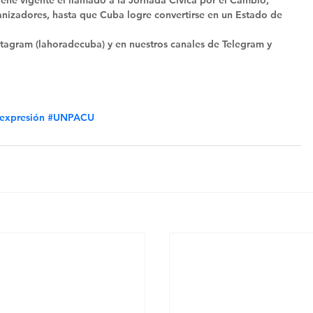
ene vigente el llamado a la Jornada Cívica por el Cambio, 
anizadores, hasta que Cuba logre convertirse en un Estado de 
tagram (lahoradecuba) y en nuestros canales de Telegram y 
eexpresión
#UNPACU