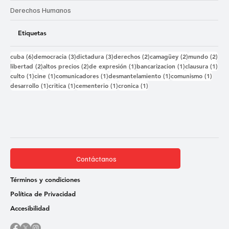
Derechos Humanos
Etiquetas
6 entradas
3 entradas
3 entradas
2 entradas
2 entradas
2 e
cuba
(6)
democracia
(3)
dictadura
(3)
derechos
(2)
camagüey
(2)
mundo
(2)
2 entradas
2 entradas
1 entrada
1 entrada
1 e
libertad
(2)
altos precios
(2)
de expresión
(1)
bancarizacion
(1)
clausura
(1)
1 entrada
1 entrada
1 entrada
1 entrada
1 ent
culto
(1)
cine
(1)
comunicadores
(1)
desmantelamiento
(1)
comunismo
(1)
1 entrada
1 entrada
1 entrada
1 entrada
desarrollo
(1)
critica
(1)
cementerio
(1)
cronica
(1)
Contáctanos
Términos y condiciones
Política de Privacidad
Accesibilidad