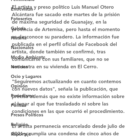
El artista y preso político Luis Manuel Otero 
Entrevistas
Alcántara fue sacado este martes de la prisión 
Fotoseries
de máxima seguridad de Guanajay, en la 
Galería
provincia de Artemisa, pero hasta el momento 
se desconoce su paradero. La información fue 
Historia
publicada en el perfil oficial de Facebook del 
Nacionales
artista, donde también se confirmó, tras 
Medio Ambiente
comunicarse con sus familiares, que no se 
encuentra en su vivienda en El Cerro. 
Noticias
Ocio y Lugares
"Seguiremos actualizando en cuanto contemos 
Opinión
con nuevos datos", señala la publicación, que 
Periodismo
precisa además que no existe información sobre 
el lugar al que fue trasladado ni sobre las 
Política
condiciones en las que ocurrió el procedimiento. 
Presos Políticos
Religión
El artista permanecía encarcelado desde julio de 
2021 y cumplía una condena de cinco años de 
Reportaje