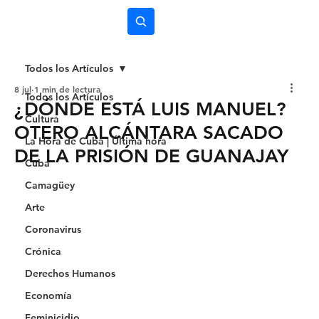
Subscríbete
Todos los Artículos
8 jul
1 min de lectura
Todos los Artículos
¿DÓNDE ESTÁ LUIS MANUEL?
Cultura
OTERO ALCÁNTARA SACADO
La Hora de Cuba | Última hora
DE LA PRISIÓN DE GUANAJAY
Cuba
Camagüey
Arte
Coronavirus
Crónica
Derechos Humanos
Economía
Feminicidio