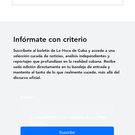
«SEIS LARGOS MESES QUE MI NIÑO
ESTÁ PRESO»: MADRE DE ERNESTO
MEDINA RECLAMA JUSTICIA
Infórmate con criterio
Suscríbete al boletín de La Hora de Cuba y accede a una
selección curada de noticias, análisis independientes y
reportajes que profundizan en la realidad cubana. Recibe
cada edición directamente en tu bandeja de entrada y
mantente al tanto de lo que realmente sucede, más allá del
discurso oficial.
Email
*
Sí, suscribirme a las noticias de La Hora 
de Cuba
Suscribir