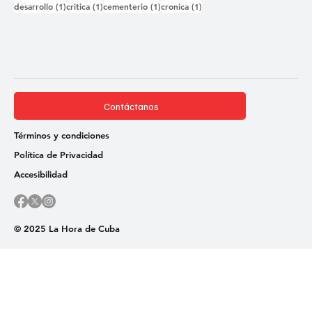
1 entrada
1 entrada
1 entrada
1 entrada
desarrollo
(1)
critica
(1)
cementerio
(1)
cronica
(1)
Contáctanos
Términos y condiciones
Política de Privacidad
Accesibilidad
© 2025 La Hora de Cuba