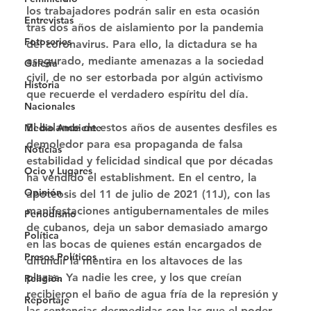
los trabajadores podrán salir en esta ocasión 
Entrevistas
tras dos años de aislamiento por la pandemia 
Fotoseries
del coronavirus. Para ello, la dictadura se ha 
asegurado, mediante amenazas a la sociedad 
Galería
civil, de no ser estorbada por algún activismo 
Historia
que recuerde el verdadero espíritu del día. 
Nacionales
El balance de estos años de ausentes desfiles es 
Medio Ambiente
demoledor para esa propaganda de falsa 
Noticias
estabilidad y felicidad sindical que por décadas 
Ocio y Lugares
ha vendido el establishment. En el centro, la 
Opinión
apoteosis del 11 de julio de 2021 (11J), con las 
manifestaciones antigubernamentales de miles 
Periodismo
de cubanos, deja un sabor demasiado amargo 
Política
en las bocas de quienes están encargados de 
Presos Políticos
difundir la mentira en los altavoces de las 
plazas. Ya nadie les cree, y los que creían 
Religión
recibieron el baño de agua fría de la represión y 
Reportaje
las sentencias desmedidas con las que el poder 