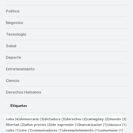
Política
Negocios
Tecnología
Salud
Deporte
Entretenimiento
Ciencia
Derechos Humanos
Etiquetas
6 entradas
3 entradas
3 entradas
2 entradas
2 entradas
2 e
cuba
(6)
democracia
(3)
dictadura
(3)
derechos
(2)
camagüey
(2)
mundo
(2)
2 entradas
2 entradas
1 entrada
1 entrada
1 e
libertad
(2)
altos precios
(2)
de expresión
(1)
bancarizacion
(1)
clausura
(1)
1 entrada
1 entrada
1 entrada
1 entrada
1 ent
culto
(1)
cine
(1)
comunicadores
(1)
desmantelamiento
(1)
comunismo
(1)