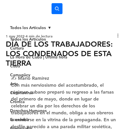
Subscríbete
Todos los Artículos
1 may 2022
4 min de lectura
Todos los Artículos
DÍA DE LOS TRABAJADORES:
Cultura
LOS CONDENADOS DE ESTA
La Hora de Cuba | Última hora
TIERRA
Cuba
Camagüey
✍️ Mario Ramírez 
Arte
Con más nerviosismo del acostumbrado, el 
régimen cubano preparó su regreso a las farsas 
Coronavirus
del primero de mayo, donde en lugar de 
Crónica
celebrar un día por los derechos de los 
Derechos Humanos
trabajadores en el mundo, obliga a sus obreros 
Economía
a exhibirse en la vitrina de la propaganda. En un 
desfile parecido a una parada militar soviética, 
Feminicidio