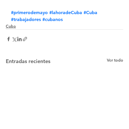
#primerodemayo
#lahoradeCuba
#Cuba
#trabajadores
#cubanos
Cuba
Ver todo
Entradas recientes