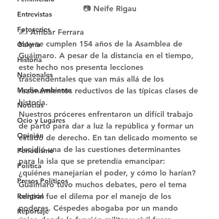
📷 Neife Rigau
Entrevistas
Fotoseries
✍️ Ámbar Ferrara 
Hoy se cumplen 154 años de la Asamblea de 
Galería
Guáimaro. A pesar de la distancia en el tiempo, 
Historia
este hecho nos presenta lecciones 
Nacionales
trascendentales que van más allá de los 
Medio Ambiente
razonamientos reductivos de las típicas clases de 
historia. 
Noticias
Nuestros próceres enfrentaron un difícil trabajo 
Ocio y Lugares
de parto para dar a luz la república y formar un 
Opinión
estado de derecho. En tan delicado momento se 
decidió una de las cuestiones determinantes 
Periodismo
para la isla que se pretendía emancipar: 
Política
¿quiénes manejarían el poder, y cómo lo harían? 
Presos Políticos
Guáimaro tuvo muchos debates, pero el tema 
Religión
central fue el dilema por el manejo de los 
poderes. Céspedes abogaba por un mando 
Reportaje