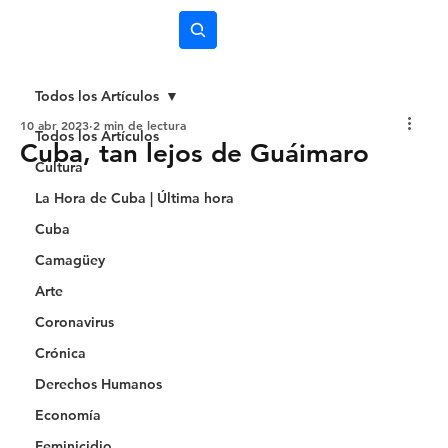
Subscríbete
Todos los Artículos
10 abr 2023
2 min de lectura
Todos los Artículos
Cuba, tan lejos de Guáimaro
Cultura
La Hora de Cuba | Última hora
Cuba
Camagüey
Arte
Coronavirus
Crónica
Derechos Humanos
Economía
Feminicidio