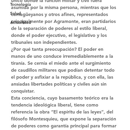
único donde la función militar y civil fuera 
Tecnología
asumida por la misma persona, mientras que los 
Salud
camagüeyanos y otros afines, representados 
principalmente por Agramonte, eran partidarios 
Actualidad
de la separación de poderes al estilo liberal, 
donde el poder ejecutivo, el legislativo y los 
tribunales son independientes. 
¿Por qué tanta preocupación? El poder en 
manos de uno conduce irremediablemente a la 
tiranía. Se cernía el miedo ante el surgimiento 
de caudillos militares que podían detentar todo 
el poder y asfixiar a la república, y con ella, las 
ansiadas libertades políticas y civiles aún sin 
conquistar. 
Esta conciencia, cuyo basamento teórico era la 
tendencia ideológica liberal, tiene como 
referencia la obra “El espíritu de las leyes”, del 
filósofo Montesquieu, que expone la separación 
de poderes como garantía principal para formar 