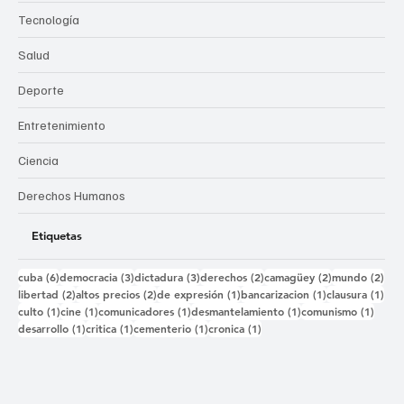
Tecnología
Salud
Deporte
Entretenimiento
Ciencia
Derechos Humanos
Etiquetas
6 entradas
3 entradas
3 entradas
2 entradas
2 entradas
2 e
cuba
(6)
democracia
(3)
dictadura
(3)
derechos
(2)
camagüey
(2)
mundo
(2)
2 entradas
2 entradas
1 entrada
1 entrada
1 e
libertad
(2)
altos precios
(2)
de expresión
(1)
bancarizacion
(1)
clausura
(1)
1 entrada
1 entrada
1 entrada
1 entrada
1 ent
culto
(1)
cine
(1)
comunicadores
(1)
desmantelamiento
(1)
comunismo
(1)
1 entrada
1 entrada
1 entrada
1 entrada
desarrollo
(1)
critica
(1)
cementerio
(1)
cronica
(1)