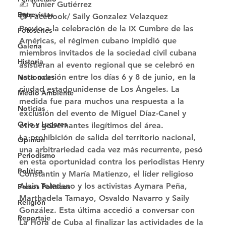
✍️ Yunier Gutiérrez
Entrevistas
📷 Facebook/ Saily Gonzalez Velazquez 
Previo a la celebración de la IX Cumbre de las 
Fotoseries
Américas, el régimen cubano impidió que 
Galería
miembros invitados de la sociedad civil cubana 
Historia
asistieran al evento regional que se celebró en 
esta ocasión entre los días 6 y 8 de junio, en la 
Nacionales
ciudad estadounidense de Los Ángeles. La 
Medio Ambiente
medida fue para muchos una respuesta a la 
Noticias
exclusión del evento de Miguel Díaz-Canel y 
Ocio y Lugares
otros gobernantes ilegítimos del área. 
La prohibición de salida del territorio nacional, 
Opinión
una arbitrariedad cada vez más recurrente, pesó 
Periodismo
en esta oportunidad contra los periodistas Henry 
Política
Constantin y María Matienzo, el líder religioso 
Alain Toledano y los activistas Aymara Peña, 
Presos Políticos
Marthadela Tamayo, Osvaldo Navarro y Saily 
Religión
González. Esta última accedió a conversar con 
Reportaje
La Hora de Cuba al finalizar las actividades de la 