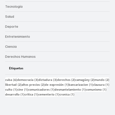
Tecnología
Salud
Deporte
Entretenimiento
Ciencia
Derechos Humanos
Etiquetas
6 entradas
3 entradas
3 entradas
2 entradas
2 entradas
2 e
cuba
(6)
democracia
(3)
dictadura
(3)
derechos
(2)
camagüey
(2)
mundo
(2)
2 entradas
2 entradas
1 entrada
1 entrada
1 e
libertad
(2)
altos precios
(2)
de expresión
(1)
bancarizacion
(1)
clausura
(1)
1 entrada
1 entrada
1 entrada
1 entrada
1 ent
culto
(1)
cine
(1)
comunicadores
(1)
desmantelamiento
(1)
comunismo
(1)
1 entrada
1 entrada
1 entrada
1 entrada
desarrollo
(1)
critica
(1)
cementerio
(1)
cronica
(1)