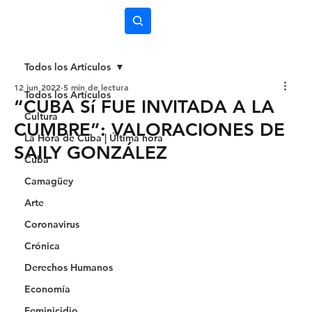
Subscríbete
Todos los Artículos
12 jun 2022
5 min de lectura
Todos los Artículos
“CUBA Sí FUE INVITADA A LA
Cultura
CUMBRE”: VALORACIONES DE
La Hora de Cuba | Última hora
SAILY GONZÁLEZ
Cuba
Camagüey
Arte
Coronavirus
Crónica
Derechos Humanos
Economía
Feminicidio