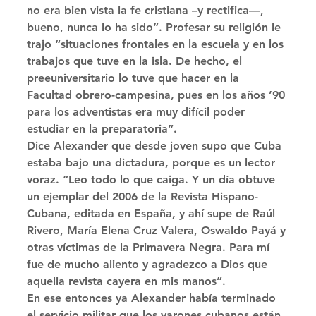
no era bien vista la fe cristiana –y rectifica—, 
bueno, nunca lo ha sido”. Profesar su religión le 
trajo “situaciones frontales en la escuela y en los 
trabajos que tuve en la isla. De hecho, el 
preeuniversitario lo tuve que hacer en la 
Facultad obrero-campesina, pues en los años ’90 
para los adventistas era muy difícil poder 
estudiar en la preparatoria”. 
Dice Alexander que desde joven supo que Cuba 
estaba bajo una dictadura, porque es un lector 
voraz. “Leo todo lo que caiga. Y un día obtuve 
un ejemplar del 2006 de la Revista Hispano-
Cubana, editada en España, y ahí supe de Raúl 
Rivero, María Elena Cruz Valera, Oswaldo Payá y 
otras víctimas de la Primavera Negra. Para mí 
fue de mucho aliento y agradezco a Dios que 
aquella revista cayera en mis manos”. 
En ese entonces ya Alexander había terminado 
el servicio militar que los varones cubanos están 