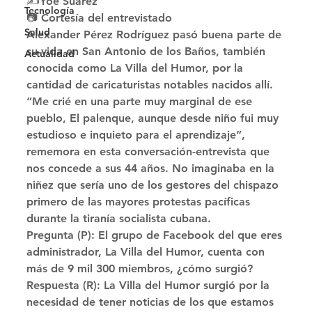
✍Yoe Suárez
Tecnología
📷 Cortesía del entrevistado 
Salud
Alexander Pérez Rodríguez pasó buena parte de 
su vida en San Antonio de los Baños, también 
Actualidad
conocida como La Villa del Humor, por la 
cantidad de caricaturistas notables nacidos allí. 
“Me crié en una parte muy marginal de ese 
pueblo, El palenque, aunque desde niño fui muy 
estudioso e inquieto para el aprendizaje”, 
rememora en esta conversación-entrevista que 
nos concede a sus 44 años. No imaginaba en la 
niñez que sería uno de los gestores del chispazo 
primero de las mayores protestas pacíficas 
durante la tiranía socialista cubana. 
Pregunta (P): El grupo de Facebook del que eres 
administrador, La Villa del Humor, cuenta con 
más de 9 mil 300 miembros, ¿cómo surgió? 
Respuesta (R): La Villa del Humor surgió por la 
necesidad de tener noticias de los que estamos 