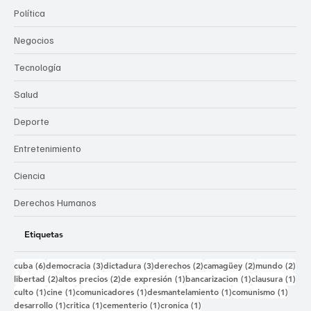
Política
Negocios
Tecnología
Salud
Deporte
Entretenimiento
Ciencia
Derechos Humanos
Etiquetas
6 entradas
3 entradas
3 entradas
2 entradas
2 entradas
2 e
cuba
(6)
democracia
(3)
dictadura
(3)
derechos
(2)
camagüey
(2)
mundo
(2)
2 entradas
2 entradas
1 entrada
1 entrada
1 e
libertad
(2)
altos precios
(2)
de expresión
(1)
bancarizacion
(1)
clausura
(1)
1 entrada
1 entrada
1 entrada
1 entrada
1 ent
culto
(1)
cine
(1)
comunicadores
(1)
desmantelamiento
(1)
comunismo
(1)
1 entrada
1 entrada
1 entrada
1 entrada
desarrollo
(1)
critica
(1)
cementerio
(1)
cronica
(1)