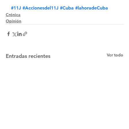
#11J
#Accionesdel11J
#Cuba
#lahoradeCuba
Crónica
Opinión
Ver todo
Entradas recientes