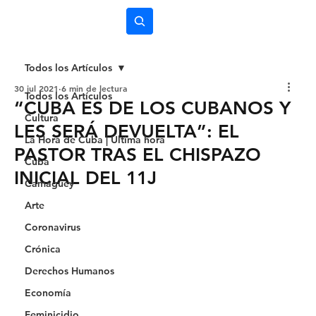
Subscríbete
Todos los Artículos
30 jul 2021
6 min de lectura
Todos los Artículos
“CUBA ES DE LOS CUBANOS Y
Cultura
LES SERÁ DEVUELTA”: EL
La Hora de Cuba | Última hora
PASTOR TRAS EL CHISPAZO
Cuba
INICIAL DEL 11J
Camagüey
Arte
Coronavirus
Crónica
Derechos Humanos
Economía
Feminicidio