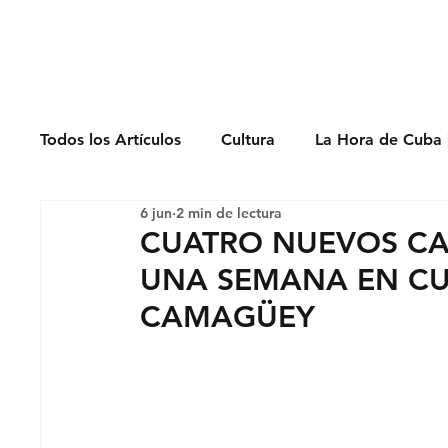
Derechos Humano
Todos los Artículos
Cultura
La Hora de Cuba 
6 jun
2 min de lectura
Economía
Feminicidio
Entrevistas
CUATRO NUEVOS CAS
UNA SEMANA EN CU
Opinión
Periodismo
Política
Presos
CAMAGÜEY