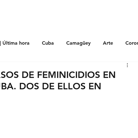
s
Política
Negocios
Tecnología
Salud
Deporte
Entrete
| Última hora
Cuba
Camagüey
Arte
Coron
Fotoseries
Galería
Historia
Nacionales
Me
OS DE FEMINICIDIOS EN
BA. DOS DE ELLOS EN
 Políticos
Religión
Reportaje
Tecnología