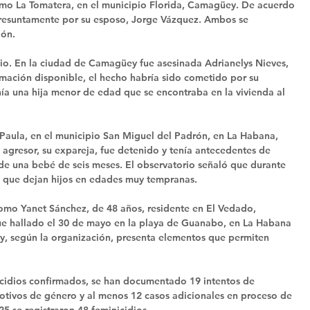
omo La Tomatera, en el municipio Florida, Camagüey. De acuerdo 
a presuntamente por su esposo, Jorge Vázquez. Ambos se 
ión.
nio. En la ciudad de Camagüey fue asesinada Adrianelys Nieves, 
mación disponible, el hecho habría sido cometido por su 
nía una hija menor de edad que se encontraba en la vivienda al 
 Paula, en el municipio San Miguel del Padrón, en La Habana, 
 agresor, su expareja, fue detenido y tenía antecedentes de 
 de una bebé de seis meses. El observatorio señaló que durante 
s que dejan hijos en edades muy tempranas.
 como Yanet Sánchez, de 48 años, residente en El Vedado, 
fue hallado el 30 de mayo en la playa de Guanabo, en La Habana 
 y, según la organización, presenta elementos que permiten 
icidios confirmados, se han documentado 19 intentos de 
otivos de género y al menos 12 casos adicionales en proceso de 
5 se registraron 48 feminicidios.