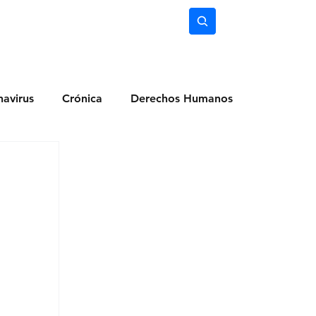
nimiento
Ciencia
Subscríbete
avirus
Crónica
Derechos Humanos
dio Ambiente
Noticias
Ocio y Lugares
Salud
Actualidad