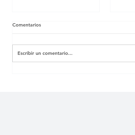
Comentarios
Escribir un comentario...
ADIÓS A ELISEO
CUBAL
ALTUNAGA, MAESTRO DE
AGRES
GENERACIONES DE
ADOLE
CINEASTAS
POLÍT
ÁVILA