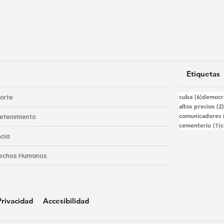
Etiquetas
6 entra
orte
cuba
(6)
democr
altos precios
(2
comunicadores
retenimiento
1
cementerio
(1)
c
ncia
echos Humanos
Privacidad
Accesibilidad