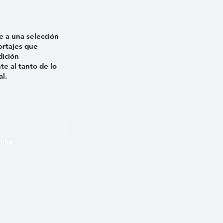
e a una selección
ortajes que
dición
e al tanto de lo
al.
 Cuba