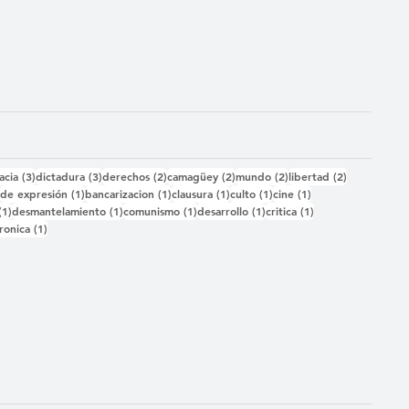
das
3 entradas
3 entradas
2 entradas
2 entradas
2 entradas
2 entradas
acia
(3)
dictadura
(3)
derechos
(2)
camagüey
(2)
mundo
(2)
libertad
(2)
2 entradas
1 entrada
1 entrada
1 entrada
1 entrada
1 entrada
)
de expresión
(1)
bancarizacion
(1)
clausura
(1)
culto
(1)
cine
(1)
1 entrada
1 entrada
1 entrada
1 entrada
1 entrada
(1)
desmantelamiento
(1)
comunismo
(1)
desarrollo
(1)
critica
(1)
 entrada
1 entrada
ronica
(1)