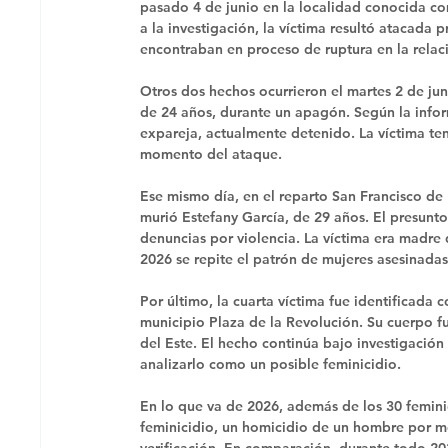
pasado 4 de junio en la localidad conocida c
a la investigación, la víctima resultó atacad
encontraban en proceso de ruptura en la relac
Otros dos hechos ocurrieron el martes 2 de ju
de 24 años, durante un apagón. Según la infor
expareja, actualmente detenido. La víctima te
momento del ataque. 
Ese mismo día, en el reparto San Francisco de
murió Estefany García, de 29 años. El presunto
denuncias por violencia. La víctima era madre
2026 se repite el patrón de mujeres asesinada
Por último, la cuarta víctima fue identificada
municipio Plaza de la Revolución. Su cuerpo 
del Este. El hecho continúa bajo investigación
analizarlo como un posible feminicidio.
En lo que va de 2026, además de los 30 femin
feminicidio, un homicidio de un hombre por m
verificación. En comparación, durante todo 202