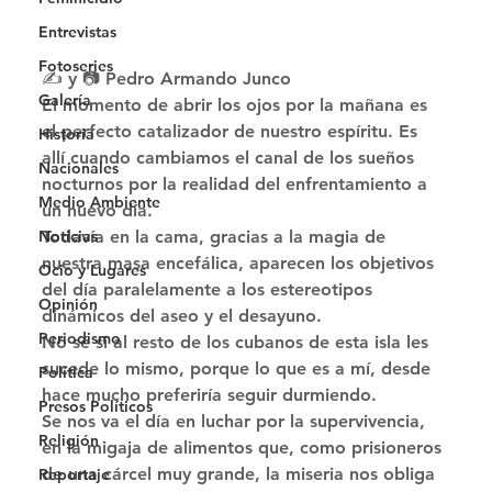
Entrevistas
Fotoseries
✍ y 📷 Pedro Armando Junco 
Galería
El momento de abrir los ojos por la mañana es 
el perfecto catalizador de nuestro espíritu. Es 
Historia
allí cuando cambiamos el canal de los sueños 
Nacionales
nocturnos por la realidad del enfrentamiento a 
Medio Ambiente
un nuevo día. 
Todavía en la cama, gracias a la magia de 
Noticias
nuestra masa encefálica, aparecen los objetivos 
Ocio y Lugares
del día paralelamente a los estereotipos 
Opinión
dinámicos del aseo y el desayuno. 
Periodismo
No sé si al resto de los cubanos de esta isla les 
sucede lo mismo, porque lo que es a mí, desde 
Política
hace mucho preferiría seguir durmiendo. 
Presos Políticos
Se nos va el día en luchar por la supervivencia, 
Religión
en la migaja de alimentos que, como prisioneros 
de una cárcel muy grande, la miseria nos obliga 
Reportaje