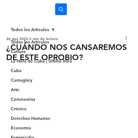
Subscríbete
Todos los Artículos
26 ago 2022
2 min de lectura
Todos los Artículos
¿CUÁNDO NOS CANSAREMOS
Cultura
DE ESTE OPROBIO?
La Hora de Cuba | Última hora
Cuba
Camagüey
Arte
Coronavirus
Crónica
Derechos Humanos
Economía
Feminicidio