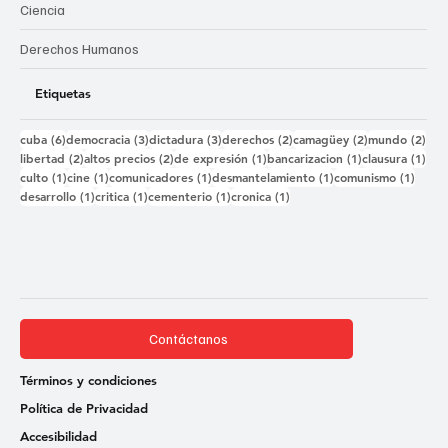
Ciencia
Derechos Humanos
Etiquetas
6 entradas
3 entradas
3 entradas
2 entradas
2 entradas
2 e
cuba
(6)
democracia
(3)
dictadura
(3)
derechos
(2)
camagüey
(2)
mundo
(2)
2 entradas
2 entradas
1 entrada
1 entrada
1 e
libertad
(2)
altos precios
(2)
de expresión
(1)
bancarizacion
(1)
clausura
(1)
1 entrada
1 entrada
1 entrada
1 entrada
1 ent
culto
(1)
cine
(1)
comunicadores
(1)
desmantelamiento
(1)
comunismo
(1)
1 entrada
1 entrada
1 entrada
1 entrada
desarrollo
(1)
critica
(1)
cementerio
(1)
cronica
(1)
Contáctanos
Términos y condiciones
Política de Privacidad
Accesibilidad