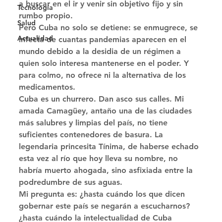
a buscar en el ir y venir sin objetivo fijo y sin 
Tecnología
rumbo propio. 
Salud
Pero Cuba no solo se detiene: se enmugrece, se 
Actualidad
infecta de cuantas pandemias aparecen en el 
mundo debido a la desidia de un régimen a 
quien solo interesa mantenerse en el poder. Y 
para colmo, no ofrece ni la alternativa de los 
medicamentos. 
Cuba es un churrero. Dan asco sus calles. Mi 
amada Camagüey, antaño una de las ciudades 
más salubres y limpias del país, no tiene 
suficientes contenedores de basura. La 
legendaria princesita Tínima, de haberse echado 
esta vez al río que hoy lleva su nombre, no 
habría muerto ahogada, sino asfixiada entre la 
podredumbre de sus aguas. 
Mi pregunta es: ¿hasta cuándo los que dicen 
gobernar este país se negarán a escucharnos? 
¿hasta cuándo la intelectualidad de Cuba 