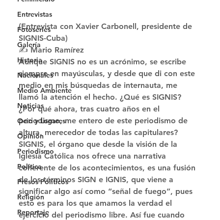
Entrevistas
(Entrevista con Xavier Carbonell, presidente de 
Fotoseries
SIGNIS-Cuba) 
Galería
✍ Mario Ramírez 
Historia
Aunque SIGNIS no es un acrónimo, se escribe 
siempre en mayúsculas, y desde que di con este 
Nacionales
medio en mis búsquedas de internauta, me 
Medio Ambiente
llamó la atención el hecho. ¿Qué es SIGNIS? 
Noticias
¿Por qué ahora, tras cuatro años en el 
periodismo, me entero de este periodismo de 
Ocio y Lugares
altura, merecedor de todas las capitulares? 
Opinión
SIGNIS, el órgano que desde la visión de la 
Periodismo
Iglesia Católica nos ofrece una narrativa 
Política
coherente de los acontecimientos, es una fusión 
de los términos SIGN e IGNIS, que viene a 
Presos Políticos
significar algo así como “señal de fuego”, pues 
Religión
esto es para los que amamos la verdad el 
Reportaje
ejercicio del periodismo libre. Así fue cuando 