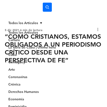
Subscríbete
Todos los Artículos
5 dic 2021
6 min de lectura
Todos los Artículos
“COMO CRISTIANOS, ESTAMOS
Cultura
OBLIGADOS A UN PERIODISMO
La Hora de Cuba | Última hora
CRÍTICO DESDE UNA
Cuba
PERSPECTIVA DE FE”
Camagüey
Arte
Coronavirus
Crónica
Derechos Humanos
Economía
Feminicidio