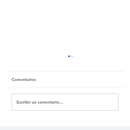
Comentarios
Escribir un comentario...
La Merced y sus catacumbas