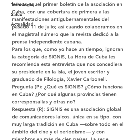
leímos aquel primer boletín de la asociación en 
Tecnología
Cuba, con una cobertura de primera a las 
Salud
manifestaciones antigubernamentales del 
Actualidad
pasado 11 de julio; así cuando colaboramos en 
el magistral número que la revista dedicó a la 
prensa independiente cubana. 
Para los que, como yo hace un tiempo, ignoran 
la categoría de SIGNIS, La Hora de Cuba les 
recomienda esta entrevista que nos concediera 
su presidente en la isla, el joven escritor y 
graduado de Filología, Xavier Carbonell. 
Pregunta (P): ¿Qué es SIGNIS? ¿Cómo funciona 
en Cuba? ¿Por qué algunas provincias tienen 
corresponsalías y otras no?  
Respuesta (R): SIGNIS es una asociación global 
de comunicadores laicos, única en su tipo, con 
muy larga tradición en Cuba —sobre todo en el 
ámbito del cine y el periodismo— y con 
miembros en más de cien países. La sede 