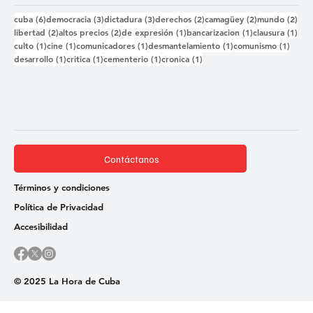
6 entradas
3 entradas
3 entradas
2 entradas
2 entradas
2 e
cuba
(6)
democracia
(3)
dictadura
(3)
derechos
(2)
camagüey
(2)
mundo
(2)
2 entradas
2 entradas
1 entrada
1 entrada
1 e
libertad
(2)
altos precios
(2)
de expresión
(1)
bancarizacion
(1)
clausura
(1)
1 entrada
1 entrada
1 entrada
1 entrada
1 ent
culto
(1)
cine
(1)
comunicadores
(1)
desmantelamiento
(1)
comunismo
(1)
1 entrada
1 entrada
1 entrada
1 entrada
desarrollo
(1)
critica
(1)
cementerio
(1)
cronica
(1)
Contáctanos
Términos y condiciones
Política de Privacidad
Accesibilidad
© 2025 La Hora de Cuba