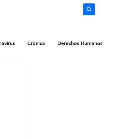
nimiento
Ciencia
Subscríbete
avirus
Crónica
Derechos Humanos
dio Ambiente
Noticias
Ocio y Lugares
Salud
Actualidad