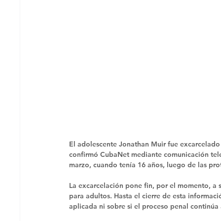
El adolescente Jonathan Muir fue excarcelado 
confirmó CubaNet mediante comunicación tele
marzo, cuando tenía 16 años, luego de las prot
La excarcelación pone fin, por el momento, a s
para adultos. Hasta el cierre de esta informaci
aplicada ni sobre si el proceso penal continúa