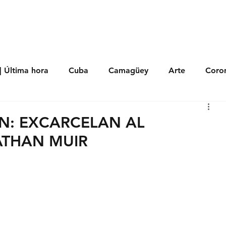
s
Política
Negocios
Tecnología
Salud
Deporte
Entrete
| Última hora
Cuba
Camagüey
Arte
Coron
Fotoseries
Galería
Historia
Nacionales
Me
ÓN: EXCARCELAN AL
ATHAN MUIR
 Políticos
Religión
Reportaje
Tecnología