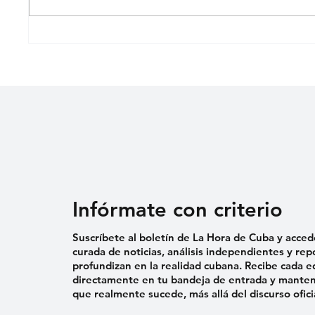
EL PARQUE DE LA CALLE
«SEIS
MATADERO
MI NI
MADRE
MEDI
JUSTIC
Infórmate con criterio
Suscríbete al boletín de La Hora de Cuba y acced
curada de noticias, análisis independientes y rep
profundizan en la realidad cubana. Recibe cada e
directamente en tu bandeja de entrada y mantent
que realmente sucede, más allá del discurso ofici