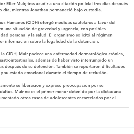
r Elier Muir, tras acudir a una citación policial tres días después 
mo día, mientras Jonathan permaneció bajo custodia. 
chos Humanos (CIDH) otorgó medidas cautelares a favor del 
en una situación de gravedad y urgencia, con posibles 
ridad personal y la salud. El organismo solicitó al régimen 
r información sobre la legalidad de la detención. 
 la CIDH, Muir padece una enfermedad dermatológica crónica, 
gastrointestinales, además de haber visto interrumpido un 
as después de su detención. También se reportaron dificultades 
 y su estado emocional durante el tiempo de reclusión. 
icamente su liberación y expresó preocupación por su 
dultos. Muir no es el primer menor detenido por la dictadura: 
mentado otros casos de adolescentes encarcelados por el 