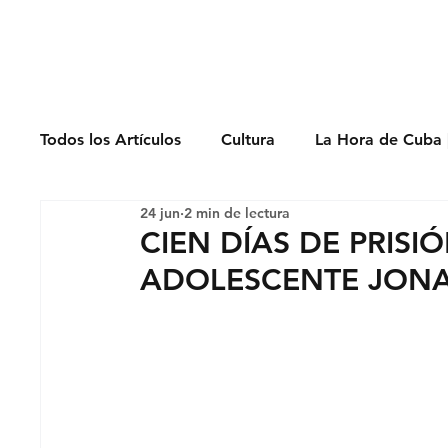
Derechos Humano
Todos los Artículos
Cultura
La Hora de Cuba 
24 jun
2 min de lectura
Economía
Feminicidio
Entrevistas
CIEN DÍAS DE PRISI
ADOLESCENTE JON
Opinión
Periodismo
Política
Presos