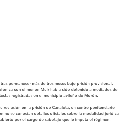
tras permanecer más de tres meses bajo prisión provisional, 
fónica con el menor. Muir había sido detenido a mediados de 
estas registradas en el municipio avileño de Morón. 
u reclusión en la prisión de Canaleta, un centro penitenciario 
ón no se conocían detalles oficiales sobre la modalidad jurídica 
 abierto por el cargo de sabotaje que le imputa el régimen. 