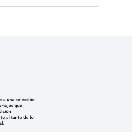
 LARGOS MESES QUE
BAJO VIGILANCIA L
ÑO ESTÁ PRESO»:
VIVIENDA DE CAMIL
 DE ERNESTO
ACOSTA EN EL 32.º
NA RECLAMA
ANIVERSARIO DEL
IA
MALECONAZO
e a una selección
ortajes que
dición
e al tanto de lo
al.