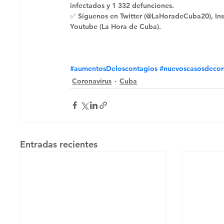
infectados y 1 332 defunciones. 
✅ Síguenos en Twitter (@LaHoradeCuba20), Ins
Youtube (La Hora de Cuba).
#aumentosDeloscontagios
#nuevoscasosdecor
Coronavirus
Cuba
Entradas recientes