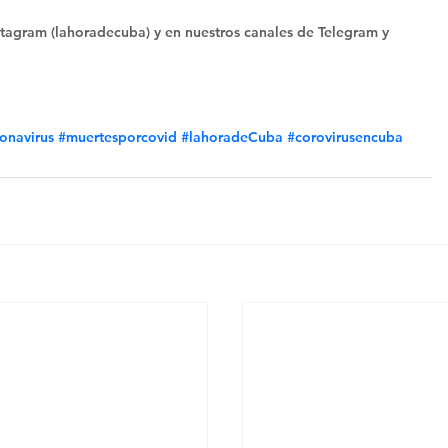
tagram (lahoradecuba) y en nuestros canales de Telegram y 
onavirus
#muertesporcovid
#lahoradeCuba
#corovirusencuba