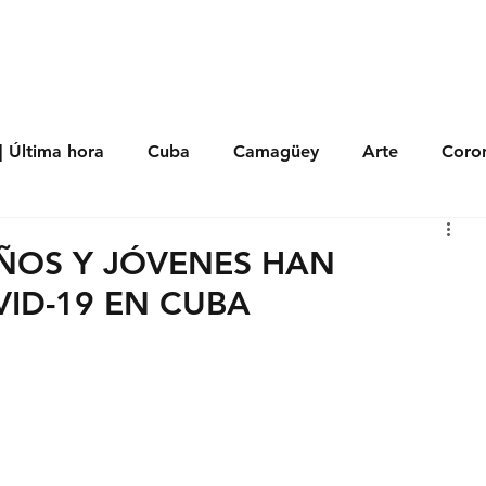
s
Política
Negocios
Tecnología
Salud
Deporte
Entrete
| Última hora
Cuba
Camagüey
Arte
Coron
Fotoseries
Galería
Historia
Nacionales
Me
IÑOS Y JÓVENES HAN
ID-19 EN CUBA
 Políticos
Religión
Reportaje
Tecnología