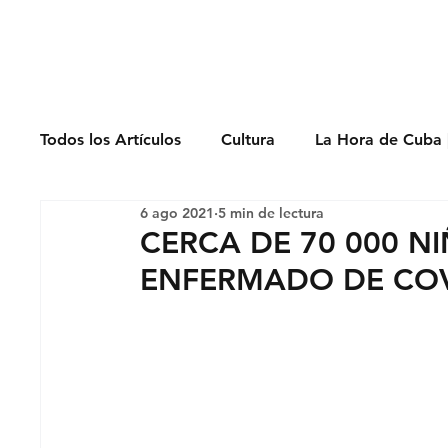
Derechos Humano
Todos los Artículos
Cultura
La Hora de Cuba 
6 ago 2021
5 min de lectura
Economía
Feminicidio
Entrevistas
CERCA DE 70 000 N
ENFERMADO DE COV
Opinión
Periodismo
Política
Presos