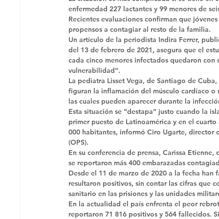
enfermedad 227 lactantes y 99 menores de seis 
Recientes evaluaciones confirman que jóvenes 
propensos a contagiar al resto de la familia. 
Un artículo de la periodista Indira Ferrer, publ
del 13 de febrero de 2021, asegura que el est
cada cinco menores infectados quedaron con d
vulnerabilidad”. 
La pediatra Lisset Vega, de Santiago de Cuba, 
figuran la inflamación del músculo cardíaco o mio
las cuales pueden aparecer durante la infecció
Esta situación se “destapa” justo cuando la isla
primer puesto de Latinoamérica y en el cuarto
000 habitantes, informó Ciro Ugarte, director
(OPS). 
En su conferencia de prensa, Carissa Etienne,
se reportaron más 400 embarazadas contagiadas
Desde el 11 de marzo de 2020 a la fecha han fa
resultaron positivos, sin contar las cifras que 
sanitario en las prisiones y las unidades militar
En la actualidad el país enfrenta el peor rebr
reportaron 71 816 positivos y 564 fallecidos. Si