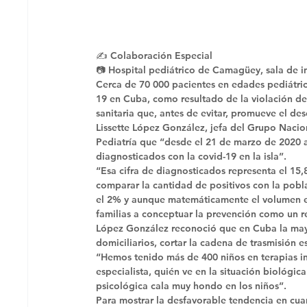
✍ Colaboración Especial
📷 Hospital pediátrico de Camagüey, sala de in
Cerca de 70 000 pacientes en edades pediátric
19 en Cuba, como resultado de la violación de 
sanitaria que, antes de evitar, promueve el des
Lissette López González, jefa del Grupo Nacion
Pediatría que “desde el 21 de marzo de 2020 a
diagnosticados con la covid-19 en la isla”. 
“Esa cifra de diagnosticados representa el 15,8
comparar la cantidad de positivos con la pobla
el 2% y aunque matemáticamente el volumen es i
familias a conceptuar la prevención como un rec
López González reconoció que en Cuba la mayor
domiciliarios, cortar la cadena de trasmisión e
“Hemos tenido más de 400 niños en terapias in
especialista, quién ve en la situación biológic
psicológica cala muy hondo en los niños”. 
Para mostrar la desfavorable tendencia en cuan