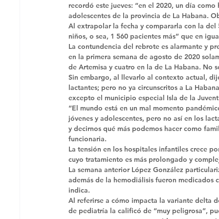
recordó este jueves: “en el 2020, un día como 
adolescentes de la provincia de La Habana. Ob
Al extrapolar la fecha y compararla con la del
niños, o sea, 1 560 pacientes más” que en igu
La contundencia del rebrote es alarmante y prec
en la primera semana de agosto de 2020 solamen
de Artemisa y cuatro en la de La Habana. No se
Sin embargo, al llevarlo al contexto actual, di
lactantes; pero no ya circunscritos a La Habana
excepto el municipio especial Isla de la Juvent
“El mundo está en un mal momento pandémico. 
jóvenes y adolescentes, pero no así en los lac
y decirnos qué más podemos hacer como familia
funcionaria. 
La tensión en los hospitales infantiles crece p
cuyo tratamiento es más prolongado y complejo
La semana anterior López González particulariz
además de la hemodiálisis fueron medicados co
indica. 
Al referirse a cómo impacta la variante delta de
de pediatría la calificó de “muy peligrosa”, p