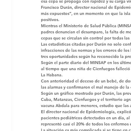
esa cepa se propaga con rapidez y su carga vir
Francisco Durán, director nacional de Epidem
más expuestos”, en un momento en que la isla 
positivos. 
Mientras el Ministerio de Salud Pública (MINSAP)
padres denuncian el desamparo, la falta de medi
cepas que se circulan sin control por todas las 
Las estadísticas citadas por Durán no solo conf
infracciones de las normas y los errores de l
tres oportunidades según ha reconocido la prens
Según el parte diario del MINSAP en los último
al tiempo que una niña de Cienfuegos falleció
La Habana. 
Con anterioridad el deceso de un bebé, de do
las alarmas y confirmaron el mal manejo de la cr
Según un gráfico mostrado por Durán, las pro
Cuba, Matanzas, Cienfuegos y el territorio agr
vacuna Abdala para menores, estudio que las 
El director nacional de Epidemiología, explicó
pacientes pediátricos detectados en un día, al
representó casi el 20% de todos los enfermos 
La situación es más complicada si se tiene en 