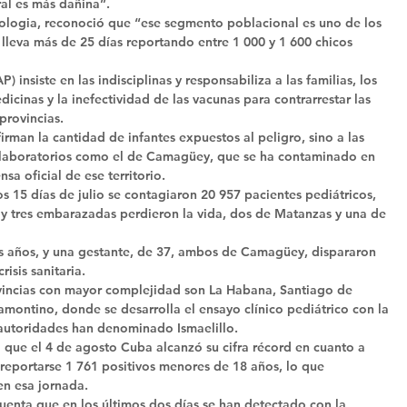
al es más dañina”. 
iologia, reconoció que “ese segmento poblacional es uno de los 
lleva más de 25 días reportando entre 1 000 y 1 600 chicos 
 insiste en las indisciplinas y responsabiliza a las familias, los 
cinas y la inefectividad de las vacunas para contrarrestar las 
provincias. 
irman la cantidad de infantes expuestos al peligro, sino a las 
os laboratorios como el de Camagüey, que se ha contaminado en 
a oficial de ese territorio. 
s 15 días de julio se contagiaron 20 957 pacientes pediátricos, 
 y tres embarazadas perdieron la vida, dos de Matanzas y una de 
s años, y una gestante, de 37, ambos de Camagüey, dispararon 
isis sanitaria. 
vincias con mayor complejidad son La Habana, Santiago de 
amontino, donde se desarrolla el ensayo clínico pediátrico con la 
autoridades han denominado Ismaelillo. 
 que el 4 de agosto Cuba alcanzó su cifra récord en cuanto a 
 reportarse 1 761 positivos menores de 18 años, lo que 
en esa jornada. 
cuenta que en los últimos dos días se han detectado con la 