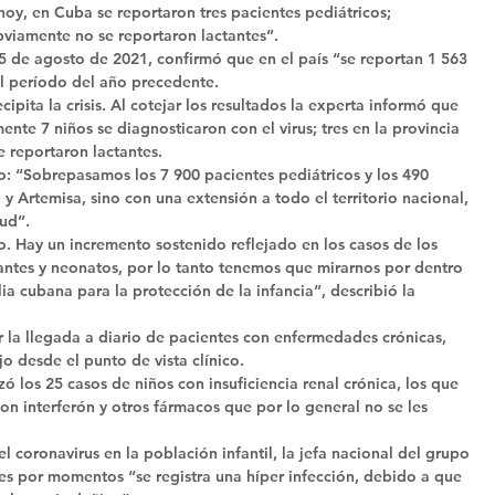
hoy, en Cuba se reportaron tres pacientes pediátricos; 
viamente no se reportaron lactantes”. 
 5 de agosto de 2021, confirmó que en el país “se reportan 1 563 
al período del año precedente. 
ipita la crisis. Al cotejar los resultados la experta informó que 
te 7 niños se diagnosticaron con el virus; tres en la provincia 
 reportaron lactantes. 
jo: “Sobrepasamos los 7 900 pacientes pediátricos y los 490 
 y Artemisa, sino con una extensión a todo el territorio nacional, 
ud”. 
Hay un incremento sostenido reflejado en los casos de los 
tantes y neonatos, por lo tanto tenemos que mirarnos por dentro 
 cubana para la protección de la infancia”, describió la 
or la llegada a diario de pacientes con enfermedades crónicas, 
 desde el punto de vista clínico. 
ó los 25 casos de niños con insuficiencia renal crónica, los que 
n interferón y otros fármacos que por lo general no se les 
l coronavirus en la población infantil, la jefa nacional del grupo 
ues por momentos “se registra una híper infección, debido a que 