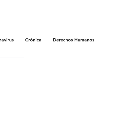
nimiento
Ciencia
Subscríbete
avirus
Crónica
Derechos Humanos
dio Ambiente
Noticias
Ocio y Lugares
Salud
Actualidad