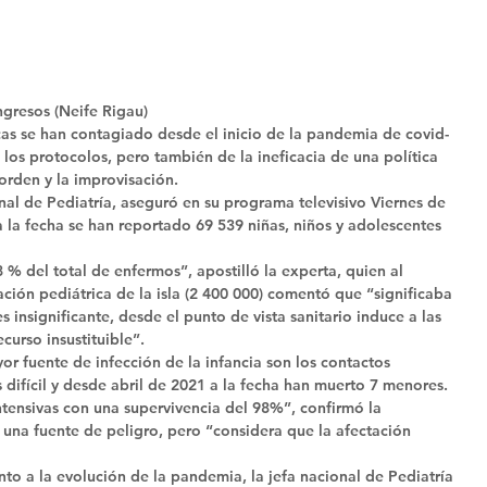
gresos (Neife Rigau) 
as se han contagiado desde el inicio de la pandemia de covid-
los protocolos, pero también de la ineficacia de una política 
orden y la improvisación. 
al de Pediatría, aseguró en su programa televisivo Viernes de 
 la fecha se han reportado 69 539 niñas, niños y adolescentes 
 % del total de enfermos”, apostilló la experta, quien al 
ción pediátrica de la isla (2 400 000) comentó que “significaba 
nsignificante, desde el punto de vista sanitario induce a las 
urso insustituible”. 
 fuente de infección de la infancia son los contactos 
s difícil y desde abril de 2021 a la fecha han muerto 7 menores. 
tensivas con una supervivencia del 98%”, confirmó la 
a una fuente de peligro, pero “considera que la afectación 
to a la evolución de la pandemia, la jefa nacional de Pediatría 