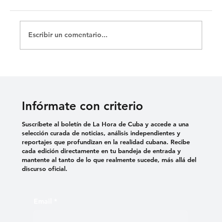
Escribir un comentario...
DENUNCIAN EL USO DE VIOLENCIA
SEXUAL COMO TORTURA EN
CÁRCELES CUBANAS
Infórmate con criterio
Suscríbete al boletín de La Hora de Cuba y accede a una
selección curada de noticias, análisis independientes y
reportajes que profundizan en la realidad cubana. Recibe
cada edición directamente en tu bandeja de entrada y
mantente al tanto de lo que realmente sucede, más allá del
discurso oficial.
Email
*