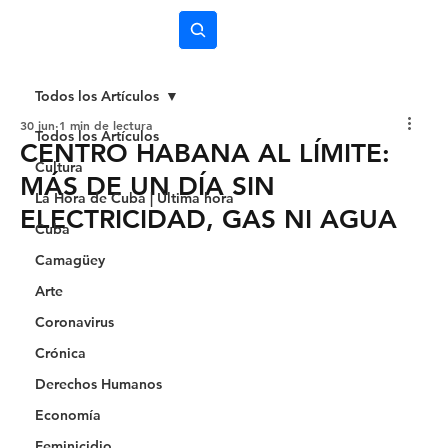
Subscríbete
Todos los Artículos
30 jun
1 min de lectura
Todos los Artículos
CENTRO HABANA AL LÍMITE:
Cultura
MÁS DE UN DÍA SIN
La Hora de Cuba | Última hora
ELECTRICIDAD, GAS NI AGUA
Cuba
Camagüey
Arte
Coronavirus
Crónica
Derechos Humanos
Economía
Feminicidio