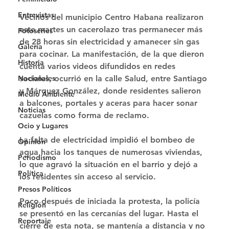
Entrevistas
Vecinos del municipio Centro Habana realizaron 
este martes un cacerolazo tras permanecer más 
Fotoseries
de 28 horas sin electricidad y amanecer sin gas 
Galería
para cocinar. La manifestación, de la que dieron 
Historia
cuenta varios videos difundidos en redes 
Nacionales
sociales, ocurrió en la calle Salud, entre Santiago 
y Márquez González, donde residentes salieron 
Medio Ambiente
a balcones, portales y aceras para hacer sonar 
Noticias
cazuelas como forma de reclamo.
Ocio y Lugares
La falta de electricidad impidió el bombeo de 
Opinión
agua hacia los tanques de numerosas viviendas, 
Periodismo
lo que agravó la situación en el barrio y dejó a 
Política
los residentes sin acceso al servicio.
Presos Políticos
Poco después de iniciada la protesta, la policía 
Religión
se presentó en las cercanías del lugar. Hasta el 
Reportaje
cierre de esta nota, se mantenía a distancia y no 