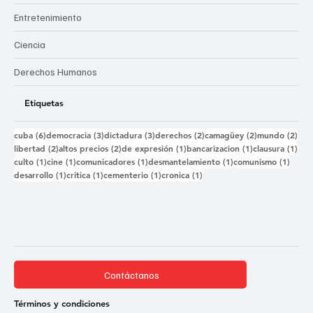
Entretenimiento
Ciencia
Derechos Humanos
Etiquetas
6 entradas
3 entradas
3 entradas
2 entradas
2 entradas
2 e
cuba
(6)
democracia
(3)
dictadura
(3)
derechos
(2)
camagüey
(2)
mundo
(2)
2 entradas
2 entradas
1 entrada
1 entrada
1 e
libertad
(2)
altos precios
(2)
de expresión
(1)
bancarizacion
(1)
clausura
(1)
1 entrada
1 entrada
1 entrada
1 entrada
1 ent
culto
(1)
cine
(1)
comunicadores
(1)
desmantelamiento
(1)
comunismo
(1)
1 entrada
1 entrada
1 entrada
1 entrada
desarrollo
(1)
critica
(1)
cementerio
(1)
cronica
(1)
Contáctanos
Términos y condiciones