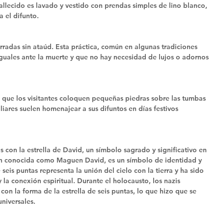
fallecido es lavado y vestido con prendas simples de lino blanco, 
 el difunto.
radas sin ataúd. Esta práctica, común en algunas tradiciones 
iguales ante la muerte y que no hay necesidad de lujos o adornos 
n que los visitantes coloquen pequeñas piedras sobre las tumbas 
iares suelen homenajear a sus difuntos en días festivos 
con la estrella de David, un símbolo sagrado y significativo en 
bién conocida como Maguen David, es un símbolo de identidad y 
eis puntas representa la unión del cielo con la tierra y ha sido 
y la conexión espiritual. Durante el holocausto, los nazis 
 con la forma de la estrella de seis puntas, lo que hizo que se 
niversales.  