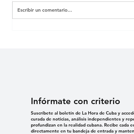
Escribir un comentario...
Un caso de infecciones en
Proyec
cesáreas en el Hospital
medios 
Materno de Camagüey
tras m
funcio
Infórmate con criterio
Suscríbete al boletín de La Hora de Cuba y acced
curada de noticias, análisis independientes y rep
profundizan en la realidad cubana. Recibe cada e
directamente en tu bandeja de entrada y mantent