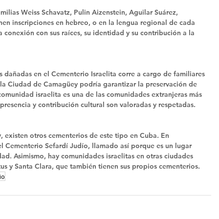
milias Weiss Schavatz, Pulin Aizenstein, Aguilar Suárez, 
enen inscripciones en hebreo, o en la lengua regional de cada 
 conexión con sus raíces, su identidad y su contribución a la 
 dañadas en el Cementerio Israelita corre a cargo de familiares 
de la Ciudad de Camagüey podría garantizar la preservación de 
 comunidad israelita es una de las comunidades extranjeras más 
resencia y contribución cultural son valoradas y respetadas.
 existen otros cementerios de este tipo en Cuba. En 
Cementerio Sefardí Judío, llamado así porque es un lugar 
dad. Asimismo, hay comunidades israelitas en otras ciudades 
us y Santa Clara, que también tienen sus propios cementerios.
io