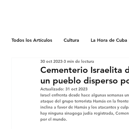
Derechos Humano
Todos los Artículos
Cultura
La Hora de Cuba 
30 oct 2023
3 min de lectura
Economía
Feminicidio
Entrevistas
Cementerio Israelita
un pueblo disperso p
Opinión
Periodismo
Política
Presos
Actualizado:
31 oct 2023
Israel enfrenta desde hace algunas semanas una
ataque del grupo terrorista Hamás en la fronte
inclina a favor de Hamás y los atacantes y cul
hay ninguna sinagoga judía registrada, Cemente
por el mundo.