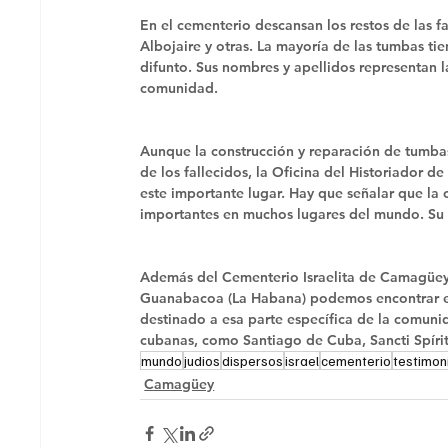
En el cementerio descansan los restos de las fa
Albojaire y otras. La mayoría de las tumbas ti
difunto. Sus nombres y apellidos representan la
comunidad. 
Aunque la construcción y reparación de tumbas
de los fallecidos, la Oficina del Historiador 
este importante lugar. Hay que señalar que la
importantes en muchos lugares del mundo. Su p
Además del Cementerio Israelita de Camagüey,
Guanabacoa (La Habana) podemos encontrar el 
destinado a esa parte específica de la comuni
cubanas, como Santiago de Cuba, Sancti Spírit
mundo
judios
dispersos
israel
cementerio
testimon
Camagüey