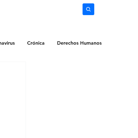
nimiento
Ciencia
Subscríbete
avirus
Crónica
Derechos Humanos
dio Ambiente
Noticias
Ocio y Lugares
Salud
Actualidad