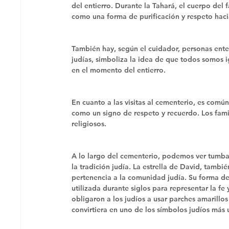
del entierro. Durante la Tahará, el cuerpo del 
como una forma de purificación y respeto hacia
También hay, según el cuidador, personas enter
judías, simboliza la idea de que todos somos 
en el momento del entierro.
En cuanto a las visitas al cementerio, es comú
como un signo de respeto y recuerdo. Los famil
religiosos.
A lo largo del cementerio, podemos ver tumbas 
la tradición judía. La estrella de David, tam
pertenencia a la comunidad judía. Su forma de s
utilizada durante siglos para representar la fe 
obligaron a los judíos a usar parches amarillos
convirtiera en uno de los símbolos judíos más u