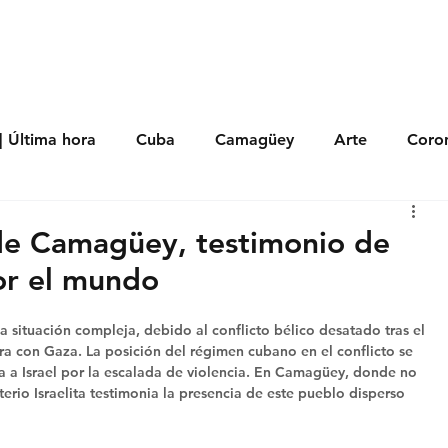
s
Política
Negocios
Tecnología
Salud
Deporte
Entrete
| Última hora
Cuba
Camagüey
Arte
Coron
Fotoseries
Galería
Historia
Nacionales
Me
 de Camagüey, testimonio de
or el mundo
 Políticos
Religión
Reportaje
Tecnología
 situación compleja, debido al conflicto bélico desatado tras el 
ra con Gaza. La posición del régimen cubano en el conflicto se 
pa a Israel por la escalada de violencia. En Camagüey, donde no 
rio Israelita testimonia la presencia de este pueblo disperso 