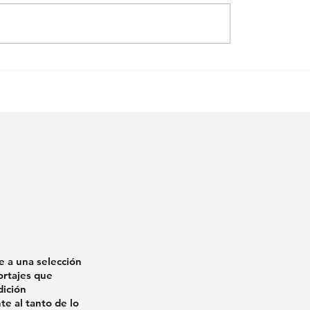
to de cine y nuevos
«El médico no sabe q
El Circuito cierra
existo», lenelis Delg
ás de una década en
denuncia falta de ate
namiento
médica
e a una selección
ortajes que
dición
e al tanto de lo