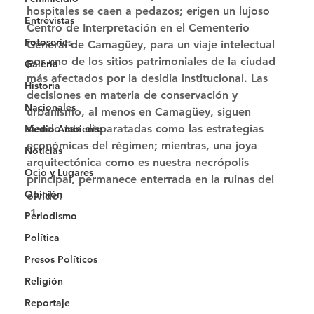
hospitales se caen a pedazos; erigen un lujoso 
Entrevistas
Centro de Interpretación en el Cementerio 
Fotoseries
General de Camagüey, para un viaje intelectual 
por uno de los sitios patrimoniales de la ciudad 
Galería
más afectados por la desidia institucional. Las 
Historia
decisiones en materia de conservación y 
Nacionales
urbanismo, al menos en Camagüey, siguen 
siendo tan disparatadas como las estrategias 
Medio Ambiente
económicas del régimen; mientras, una joya 
Noticias
arquitectónica como es nuestra necrópolis 
Ocio y Lugares
principal, permanece enterrada en la ruinas del 
Opinión
olvido. 
Periodismo
Política
Presos Políticos
Religión
Reportaje