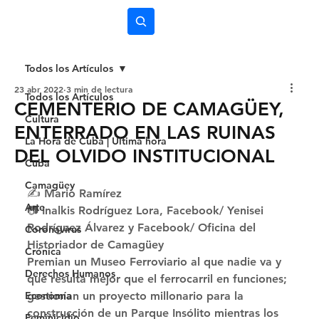
Subscríbete
Todos los Artículos
23 abr 2022
3 min de lectura
Todos los Artículos
CEMENTERIO DE CAMAGÜEY,
Cultura
ENTERRADO EN LAS RUINAS
La Hora de Cuba | Última hora
DEL OLVIDO INSTITUCIONAL
Cuba
Camagüey
✍️ Mario Ramírez
Arte
📷 Inalkis Rodríguez Lora, Facebook/ Yenisei 
Rodríguez Álvarez y Facebook/ Oficina del 
Coronavirus
Historiador de Camagüey 
Crónica
Premian un Museo Ferroviario al que nadie va y 
Derechos Humanos
que resulta mejor que el ferrocarril en funciones; 
Economía
gestionan un proyecto millonario para la 
construcción de un Parque Insólito mientras los 
Feminicidio