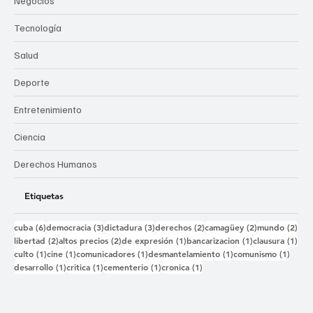
Negocios
Tecnología
Salud
Deporte
Entretenimiento
Ciencia
Derechos Humanos
Etiquetas
6 entradas
3 entradas
3 entradas
2 entradas
2 entradas
2 e
cuba
(6)
democracia
(3)
dictadura
(3)
derechos
(2)
camagüey
(2)
mundo
(2)
2 entradas
2 entradas
1 entrada
1 entrada
1 e
libertad
(2)
altos precios
(2)
de expresión
(1)
bancarizacion
(1)
clausura
(1)
1 entrada
1 entrada
1 entrada
1 entrada
1 ent
culto
(1)
cine
(1)
comunicadores
(1)
desmantelamiento
(1)
comunismo
(1)
1 entrada
1 entrada
1 entrada
1 entrada
desarrollo
(1)
critica
(1)
cementerio
(1)
cronica
(1)