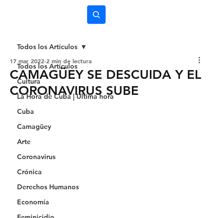
Subscríbete
Todos los Artículos
17 mar 2022
2 min de lectura
Todos los Artículos
CAMAGÜEY SE DESCUIDA Y EL
Cultura
CORONAVIRUS SUBE
La Hora de Cuba | Última hora
Cuba
Camagüey
Arte
Coronavirus
Crónica
Derechos Humanos
Economía
Feminicidio