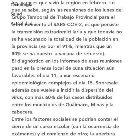
los avances que vivió la región en febrero. Lo 
Tecnología
que se sabe, según las reuniones de los lunes del 
Salud
Grupo Temporal de Trabajo Provincial para el 
Actualidad
enfrentamiento al SARS-COV-2, es que persiste 
la transmisión extradomiciliaria y que todavía no 
se ha vacunado la totalidad de la población en 
la provincia (va por el 91%, mientras que un 
80% se ha puesto la vacuna de refuerzo). 
El diagnóstico en los informes de esas reuniones 
pasó en la prensa local de «una situación aún 
favorable» el día 11, a «un escenario 
epidemiológico complejo» el día 15. Sobresale 
además que vuelve a incidir la dispersión del 
virus, con más 60% de los casos distribuidos 
entre los municipios de Guáimaro, Minas y la 
cabecera. 
Entre los factores sociales se podrían contar el 
cierre de un curso escolar (con la ocurrencia de 
exámenes) y el comienzo de otro; la apertura 