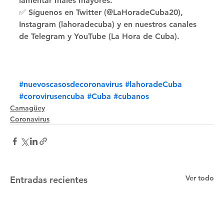
lamentar males mayores. 
✅ Síguenos en Twitter (@LaHoradeCuba20), 
Instagram (lahoradecuba) y en nuestros canales 
de Telegram y YouTube (La Hora de Cuba).
#nuevoscasosdecoronavirus
#lahoradeCuba
#corovirusencuba
#Cuba
#cubanos
Camagüey
Coronavirus
Ver todo
Entradas recientes