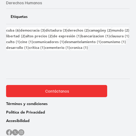
Derechos Humanos
Etiquetas
6 entradas
3 entradas
3 entradas
2 entradas
2 entradas
2 e
cuba
(6)
democracia
(3)
dictadura
(3)
derechos
(2)
camagüey
(2)
mundo
(2)
2 entradas
2 entradas
1 entrada
1 entrada
1 e
libertad
(2)
altos precios
(2)
de expresión
(1)
bancarizacion
(1)
clausura
(1)
1 entrada
1 entrada
1 entrada
1 entrada
1 ent
culto
(1)
cine
(1)
comunicadores
(1)
desmantelamiento
(1)
comunismo
(1)
1 entrada
1 entrada
1 entrada
1 entrada
desarrollo
(1)
critica
(1)
cementerio
(1)
cronica
(1)
Contáctanos
Términos y condiciones
Política de Privacidad
Accesibilidad