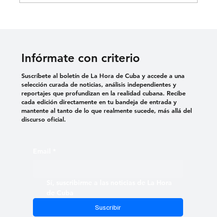
Cementerio Israelita de Camagüey,
testimonio de un pueblo disperso por el
mundo
Infórmate con criterio
Suscríbete al boletín de La Hora de Cuba y accede a una
selección curada de noticias, análisis independientes y
reportajes que profundizan en la realidad cubana. Recibe
cada edición directamente en tu bandeja de entrada y
mantente al tanto de lo que realmente sucede, más allá del
discurso oficial.
Email
*
Sí, suscribirme a las noticias de La Hora 
de Cuba
Suscribir