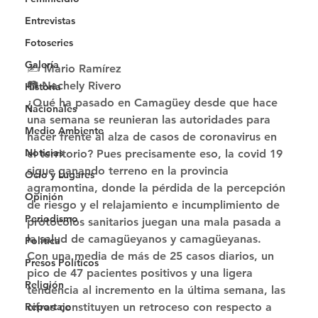
Entrevistas
Fotoseries
Galería
✍ Mario Ramírez
📷 Nachely Rivero 
Historia
¿Qué ha pasado en Camagüey desde que hace 
Nacionales
una semana se reunieran las autoridades para 
Medio Ambiente
hacer frente al alza de casos de coronavirus en 
Noticias
el territorio? Pues precisamente eso, la covid 19 
sigue ganando terreno en la provincia 
Ocio y Lugares
agramontina, donde la pérdida de la percepción 
Opinión
de riesgo y el relajamiento e incumplimiento de 
Periodismo
protocolos sanitarios juegan una mala pasada a 
la salud de camagüeyanos y camagüeyanas. 
Política
Con una media de más de 25 casos diarios, un 
Presos Políticos
pico de 47 pacientes positivos y una ligera 
Religión
tendencia al incremento en la última semana, las 
cifras constituyen un retroceso con respecto a 
Reportaje