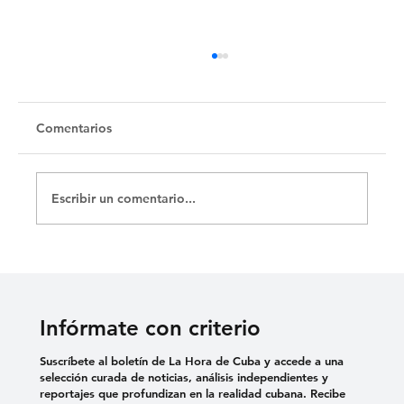
Comentarios
Escribir un comentario...
Cementerio Israelita de Camagüey,
testimonio de un pueblo disperso por el
mundo
Infórmate con criterio
Suscríbete al boletín de La Hora de Cuba y accede a una
selección curada de noticias, análisis independientes y
reportajes que profundizan en la realidad cubana. Recibe