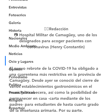
Entrevistas
Fotoseries
Galería
✍🏻Redacción
Historia
📷 Hospital Militar de Camagüey, uno de los 
Nacionales
designados para acoger pacientes con 
Medio Ambiente
coronavirus (Henry Constantin)
Noticias
Ocio y Lugares
El nuevo rebrote de la COVID-19 ha obligado a 
Opinión
una cuarentena más restrictiva en la provincia de 
Periodismo
Camagüey. Desde ayer se conoció del cierre de 
Política
varios establecimientos gastronómicos en el 
municipio cabecera, así como la posibilidad de 
Presos Políticos
permanecer en casa -carta mediante de los 
Religión
padres- para estudiantes de hasta cuarto grado 
Reportaje
de la enseñanza primaria. Por su parte, 