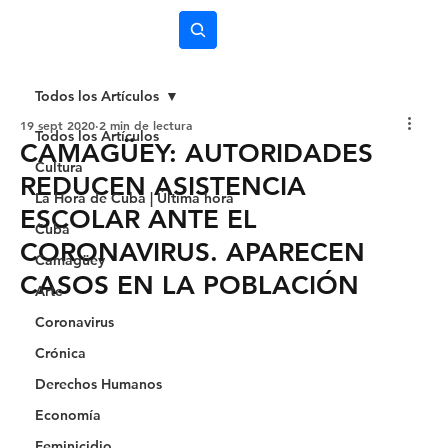
Subscríbete
Todos los Artículos
19 sept 2020
2 min de lectura
Todos los Artículos
CAMAGÜEY: AUTORIDADES
Cultura
REDUCEN ASISTENCIA
La Hora de Cuba | Última hora
ESCOLAR ANTE EL
Cuba
CORONAVIRUS. APARECEN
Camagüey
CASOS EN LA POBLACIÓN
Arte
Coronavirus
Crónica
Derechos Humanos
Economía
Feminicidio