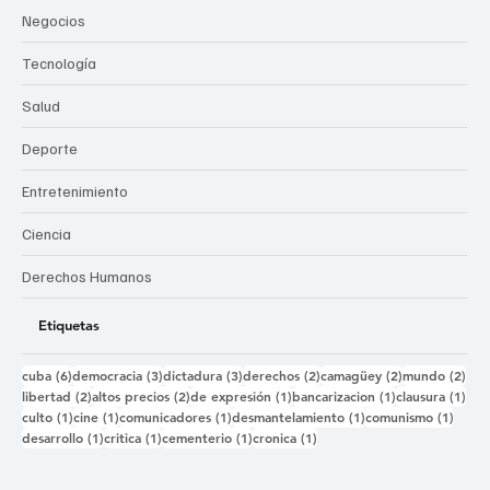
Negocios
Tecnología
Salud
Deporte
Entretenimiento
Ciencia
Derechos Humanos
Etiquetas
6 entradas
3 entradas
3 entradas
2 entradas
2 entradas
2 e
cuba
(6)
democracia
(3)
dictadura
(3)
derechos
(2)
camagüey
(2)
mundo
(2)
2 entradas
2 entradas
1 entrada
1 entrada
1 e
libertad
(2)
altos precios
(2)
de expresión
(1)
bancarizacion
(1)
clausura
(1)
1 entrada
1 entrada
1 entrada
1 entrada
1 ent
culto
(1)
cine
(1)
comunicadores
(1)
desmantelamiento
(1)
comunismo
(1)
1 entrada
1 entrada
1 entrada
1 entrada
desarrollo
(1)
critica
(1)
cementerio
(1)
cronica
(1)