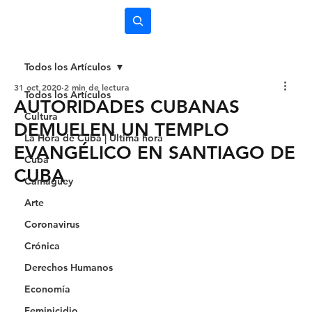
Subscríbete
Todos los Artículos
31 oct 2020
2 min de lectura
Todos los Artículos
AUTORIDADES CUBANAS
Cultura
DEMUELEN UN TEMPLO
La Hora de Cuba | Última hora
EVANGÉLICO EN SANTIAGO DE
Cuba
CUBA
Camagüey
Arte
Coronavirus
Crónica
Derechos Humanos
Economía
Feminicidio