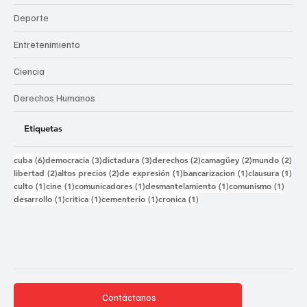
Deporte
Entretenimiento
Ciencia
Derechos Humanos
Etiquetas
6 entradas
3 entradas
3 entradas
2 entradas
2 entradas
2 e
cuba
(6)
democracia
(3)
dictadura
(3)
derechos
(2)
camagüey
(2)
mundo
(2)
2 entradas
2 entradas
1 entrada
1 entrada
1 e
libertad
(2)
altos precios
(2)
de expresión
(1)
bancarizacion
(1)
clausura
(1)
1 entrada
1 entrada
1 entrada
1 entrada
1 ent
culto
(1)
cine
(1)
comunicadores
(1)
desmantelamiento
(1)
comunismo
(1)
1 entrada
1 entrada
1 entrada
1 entrada
desarrollo
(1)
critica
(1)
cementerio
(1)
cronica
(1)
Contáctanos