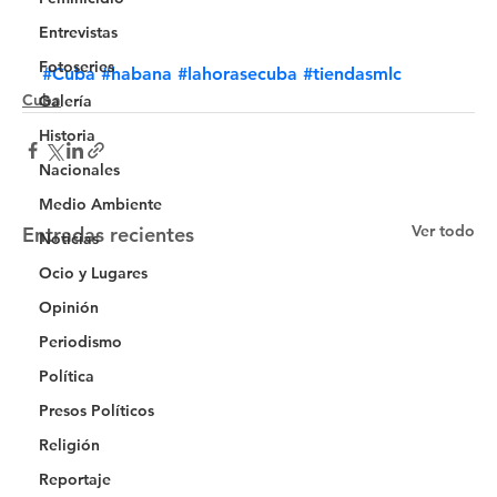
Entrevistas
Fotoseries
#Cuba
#habana
#lahorasecuba
#tiendasmlc
Cuba
Galería
Historia
Nacionales
Medio Ambiente
Ver todo
Entradas recientes
Noticias
Ocio y Lugares
Opinión
Periodismo
Política
Presos Políticos
Religión
Reportaje