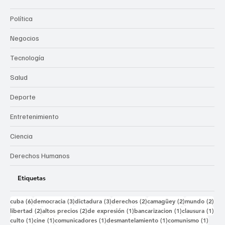
Política
Negocios
Tecnología
Salud
Deporte
Entretenimiento
Ciencia
Derechos Humanos
Etiquetas
6 entradas
3 entradas
3 entradas
2 entradas
2 entradas
2 e
cuba
(6)
democracia
(3)
dictadura
(3)
derechos
(2)
camagüey
(2)
mundo
(2)
2 entradas
2 entradas
1 entrada
1 entrada
1 e
libertad
(2)
altos precios
(2)
de expresión
(1)
bancarizacion
(1)
clausura
(1)
1 entrada
1 entrada
1 entrada
1 entrada
1 ent
culto
(1)
cine
(1)
comunicadores
(1)
desmantelamiento
(1)
comunismo
(1)