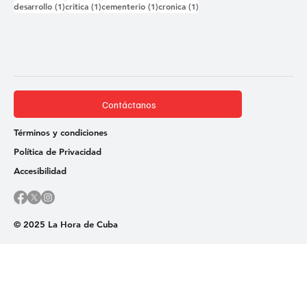
1 entrada
1 entrada
1 entrada
1 entrada
desarrollo
(1)
critica
(1)
cementerio
(1)
cronica
(1)
Contáctanos
Términos y condiciones
Política de Privacidad
Accesibilidad
© 2025 La Hora de Cuba