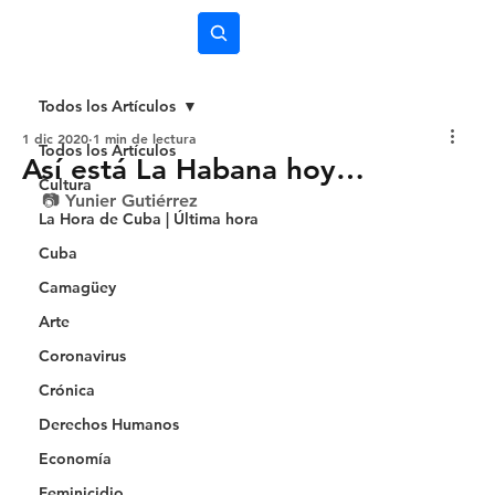
Subscríbete
Todos los Artículos
1 dic 2020
1 min de lectura
Todos los Artículos
Así está La Habana hoy…
Cultura
📷 Yunier Gutiérrez 
La Hora de Cuba | Última hora
Cuba
Camagüey
Arte
Coronavirus
Crónica
Derechos Humanos
Economía
Feminicidio