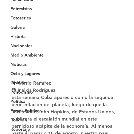
Entrevistas
Fotoseries
Galería
Historia
Nacionales
Medio Ambiente
Noticias
Ocio y Lugares
✍️ Mario Ramírez
Opinión
📷 Inalkis Rodríguez 
Periodismo
Esta semana Cuba apareció como la segunda 
Política
peor inflación del planeta, luego de que la 
Presos Políticos
universidad John Hopkins, de Estados Unidos, 
publicara el escalafón mundial en este 
Religión
pernicioso acápite de la economía. Al menos 
Reportaje
hasta el pasado 18 de agosto, nuestro país 