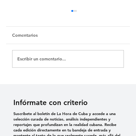
Comentarios
Escribir un comentario...
Cementerio Israelita de Camagüey,
testimonio de un pueblo disperso por el
mundo
Infórmate con criterio
Suscríbete al boletín de La Hora de Cuba y accede a una
selección curada de noticias, análisis independientes y
reportajes que profundizan en la realidad cubana. Recibe
cada edición directamente en tu bandeja de entrada y
mantente al tanto de lo que realmente sucede, más allá del