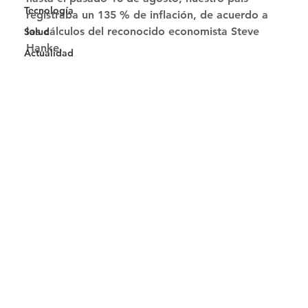
Tecnología
registraba un 135 % de inflación, de acuerdo a 
los cálculos del reconocido economista Steve 
Salud
Hanke. 
Actualidad