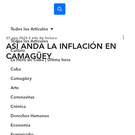
Subscríbete
Todos los Artículos
27 ago 2022
2 min de lectura
Todos los Artículos
ASÍ ANDA LA INFLACIÓN EN
Cultura
CAMAGÜEY
La Hora de Cuba | Última hora
Cuba
Camagüey
Arte
Coronavirus
Crónica
Derechos Humanos
Economía
Feminicidio