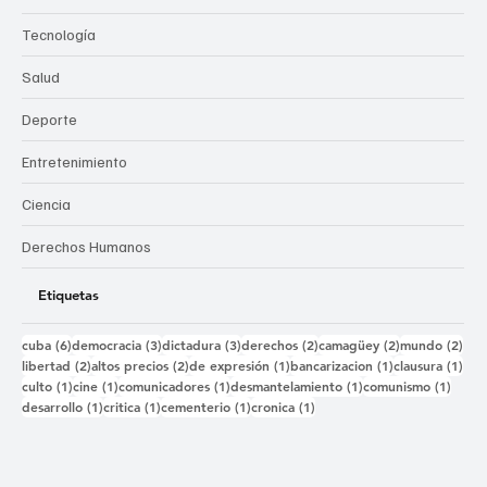
Tecnología
Salud
Deporte
Entretenimiento
Ciencia
Derechos Humanos
Etiquetas
6 entradas
3 entradas
3 entradas
2 entradas
2 entradas
2 e
cuba
(6)
democracia
(3)
dictadura
(3)
derechos
(2)
camagüey
(2)
mundo
(2)
2 entradas
2 entradas
1 entrada
1 entrada
1 e
libertad
(2)
altos precios
(2)
de expresión
(1)
bancarizacion
(1)
clausura
(1)
1 entrada
1 entrada
1 entrada
1 entrada
1 ent
culto
(1)
cine
(1)
comunicadores
(1)
desmantelamiento
(1)
comunismo
(1)
1 entrada
1 entrada
1 entrada
1 entrada
desarrollo
(1)
critica
(1)
cementerio
(1)
cronica
(1)