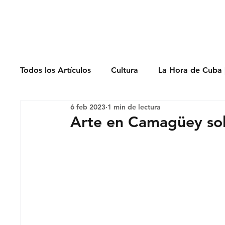
Derechos Humano
Todos los Artículos
Cultura
La Hora de Cuba 
6 feb 2023
1 min de lectura
Economía
Feminicidio
Entrevistas
Arte en Camagüey sobr
Opinión
Periodismo
Política
Presos