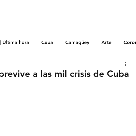
s
Política
Negocios
Tecnología
Salud
Deporte
Entrete
| Última hora
Cuba
Camagüey
Arte
Coron
Fotoseries
Galería
Historia
Nacionales
Me
evive a las mil crisis de Cuba
 Políticos
Religión
Reportaje
Tecnología