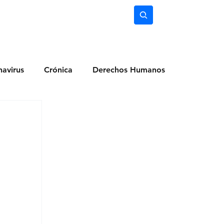
nimiento
Ciencia
Subscríbete
avirus
Crónica
Derechos Humanos
dio Ambiente
Noticias
Ocio y Lugares
Salud
Actualidad