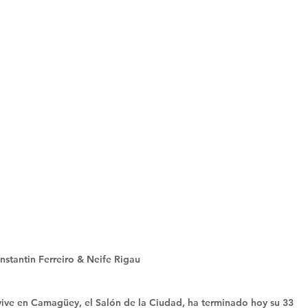
nstantin Ferreiro & Neife Rigau
vive en Camagüey, el Salón de la Ciudad, ha terminado hoy su 33 