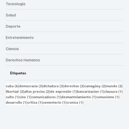
Tecnología
Salud
Deporte
Entretenimiento
Ciencia
Derechos Humanos
Etiquetas
6 entradas
3 entradas
3 entradas
2 entradas
2 entradas
2 e
cuba
(6)
democracia
(3)
dictadura
(3)
derechos
(2)
camagüey
(2)
mundo
(2)
2 entradas
2 entradas
1 entrada
1 entrada
1 e
libertad
(2)
altos precios
(2)
de expresión
(1)
bancarizacion
(1)
clausura
(1)
1 entrada
1 entrada
1 entrada
1 entrada
1 ent
culto
(1)
cine
(1)
comunicadores
(1)
desmantelamiento
(1)
comunismo
(1)
1 entrada
1 entrada
1 entrada
1 entrada
desarrollo
(1)
critica
(1)
cementerio
(1)
cronica
(1)