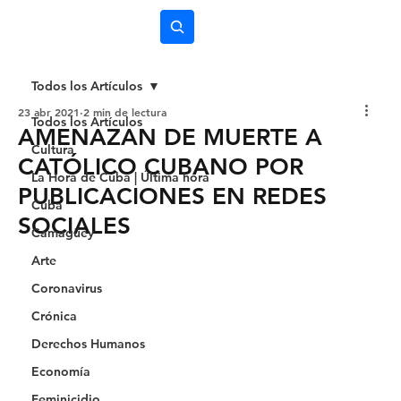
Subscríbete
Todos los Artículos
23 abr 2021
2 min de lectura
Todos los Artículos
AMENAZAN DE MUERTE A
Cultura
CATÓLICO CUBANO POR
La Hora de Cuba | Última hora
PUBLICACIONES EN REDES
Cuba
SOCIALES
Camagüey
Arte
Coronavirus
Crónica
Derechos Humanos
Economía
Feminicidio