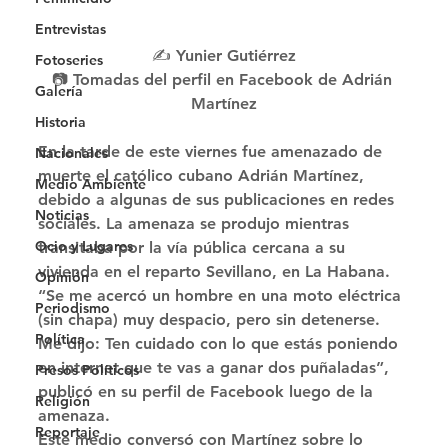
Entrevistas
✍️ Yunier Gutiérrez
Fotoseries
📷 Tomadas del perfil en Facebook de Adrián 
Galería
Martínez
Historia
En la tarde de este viernes fue amenazado de 
Nacionales
muerte el católico cubano Adrián Martínez, 
Medio Ambiente
debido a algunas de sus publicaciones en redes 
Noticias
sociales. La amenaza se produjo mientras 
Ocio y Lugares
transitaba por la vía pública cercana a su 
vivienda en el reparto Sevillano, en La Habana. 
Opinión
“Se me acercó un hombre en una moto eléctrica 
Periodismo
(sin chapa) muy despacio, pero sin detenerse. 
Política
Me dijo: Ten cuidado con lo que estás poniendo 
en internet que te vas a ganar dos puñaladas”, 
Presos Políticos
publicó en su perfil de Facebook luego de la 
Religión
amenaza. 
Reportaje
Este medio conversó con Martínez sobre lo 