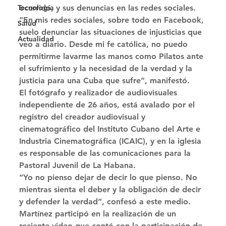
ocurrido, y sus denuncias en las redes sociales. 
Tecnología
“En mis redes sociales, sobre todo en Facebook, 
Salud
suelo denunciar las situaciones de injusticias que 
Actualidad
veo a diario. Desde mi fe católica, no puedo 
permitirme lavarme las manos como Pilatos ante 
el sufrimiento y la necesidad de la verdad y la 
justicia para una Cuba que sufre”, manifestó. 
El fotógrafo y realizador de audiovisuales 
independiente de 26 años, está avalado por el 
registro del creador audiovisual y 
cinematográfico del Instituto Cubano del Arte e 
Industria Cinematográfica (ICAIC), y en la iglesia 
es responsable de las comunicaciones para la 
Pastoral Juvenil de La Habana. 
“Yo no pienso dejar de decir lo que pienso. No 
mientras sienta el deber y la obligación de decir 
y defender la verdad”, confesó a este medio. 
Martínez participó en la realización de un 
reciente video que contó con la participación de 