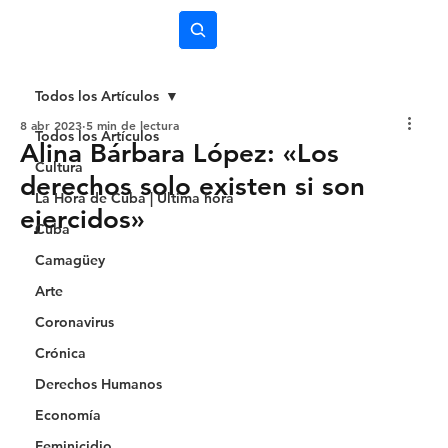
Subscríbete
Todos los Artículos
8 abr 2023
5 min de lectura
Todos los Artículos
Alina Bárbara López: «Los
Cultura
derechos solo existen si son
La Hora de Cuba | Última hora
ejercidos»
Cuba
Camagüey
Arte
Coronavirus
Crónica
Derechos Humanos
Economía
Feminicidio