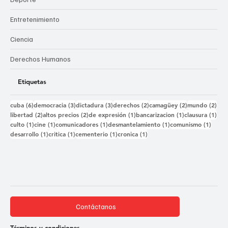
Entretenimiento
Ciencia
Derechos Humanos
Etiquetas
6 entradas
3 entradas
3 entradas
2 entradas
2 entradas
2 e
cuba
(6)
democracia
(3)
dictadura
(3)
derechos
(2)
camagüey
(2)
mundo
(2)
2 entradas
2 entradas
1 entrada
1 entrada
1 e
libertad
(2)
altos precios
(2)
de expresión
(1)
bancarizacion
(1)
clausura
(1)
1 entrada
1 entrada
1 entrada
1 entrada
1 ent
culto
(1)
cine
(1)
comunicadores
(1)
desmantelamiento
(1)
comunismo
(1)
1 entrada
1 entrada
1 entrada
1 entrada
desarrollo
(1)
critica
(1)
cementerio
(1)
cronica
(1)
Contáctanos
Términos y condiciones