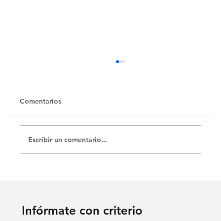
Comentarios
Escribir un comentario...
«SEIS LARGOS MESES QUE MI NIÑO
ESTÁ PRESO»: MADRE DE ERNESTO
MEDINA RECLAMA JUSTICIA
Infórmate con criterio