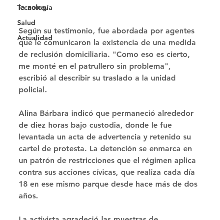
la zona. 
Tecnología
Salud
Según su testimonio, fue abordada por agentes 
Actualidad
que le comunicaron la existencia de una medida 
de reclusión domiciliaria. "Como eso es cierto, 
me monté en el patrullero sin problema", 
escribió al describir su traslado a la unidad 
policial. 
Alina Bárbara indicó que permaneció alrededor 
de diez horas bajo custodia, donde le fue 
levantada un acta de advertencia y retenido su 
cartel de protesta. La detención se enmarca en 
un patrón de restricciones que el régimen aplica 
contra sus acciones cívicas, que realiza cada día 
18 en ese mismo parque desde hace más de dos 
años. 
La activista agradeció las muestras de 