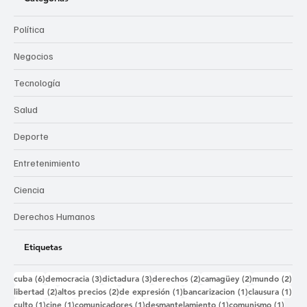
Política
Negocios
Tecnología
Salud
Deporte
Entretenimiento
Ciencia
Derechos Humanos
Etiquetas
6 entradas
3 entradas
3 entradas
2 entradas
2 entradas
2 e
cuba
(6)
democracia
(3)
dictadura
(3)
derechos
(2)
camagüey
(2)
mundo
(2)
2 entradas
2 entradas
1 entrada
1 entrada
1 e
libertad
(2)
altos precios
(2)
de expresión
(1)
bancarizacion
(1)
clausura
(1)
1 entrada
1 entrada
1 entrada
1 entrada
1 ent
culto
(1)
cine
(1)
comunicadores
(1)
desmantelamiento
(1)
comunismo
(1)