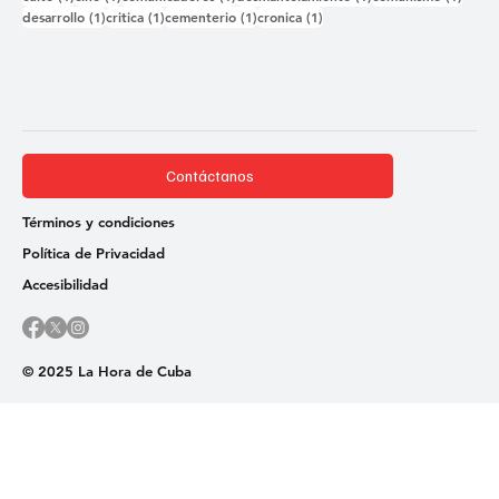
1 entrada
1 entrada
1 entrada
1 entrada
desarrollo
(1)
critica
(1)
cementerio
(1)
cronica
(1)
Contáctanos
Términos y condiciones
Política de Privacidad
Accesibilidad
© 2025 La Hora de Cuba