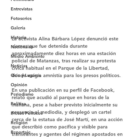
Entrevistas
Fotoseries
Galería
Historia
La activista Alina Bárbara López denunció este 
viernes que fue detenida durante 
Nacionales
aproximadamente diez horas en una estación 
Medio Ambiente
policial de Matanzas, tras realizar su protesta 
Noticias
cívica habitual en el Parque de la Libertad, 
Ocio y Lugares
donde exigía amnistía para los presos políticos. 
Opinión
En una publicación en su perfil de Facebook, 
Periodismo
relató que acudió al parque en horas de la 
Política
mañana, pese a haber previsto inicialmente su 
presencia al mediodía, y desplegó un cartel 
Presos Políticos
cerca de la estatua de José Martí, en una acción 
Religión
que describió como pacífica y visible para 
Reportaje
transeúntes y agentes del régimen apostados en 