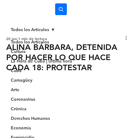
Subscríbete
Todos los Artículos
20 jun
1 min de lectura
Todos los Artículos
ALINA BÁRBARA, DETENIDA
Cultura
POR HACER LO QUE HACE
La Hora de Cuba | Última hora
CADA 18: PROTESTAR
Cuba
Camagüey
Arte
Coronavirus
Crónica
Derechos Humanos
Economía
Feminicidio