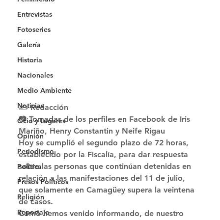
Entrevistas
Fotoseries
Galería
Historia
Nacionales
Medio Ambiente
Noticias
✍️ Redacción
📷 Tomadas de los perfiles en Facebook de Iris 
Ocio y Lugares
Mariño, Henry Constantin y Neife Rigau 
Opinión
Hoy se cumplió el segundo plazo de 72 horas, 
Periodismo
establecido por la Fiscalía, para dar respuesta 
sobre las personas que continúan detenidas en 
Política
relación a las manifestaciones del 11 de julio, 
Presos Políticos
que solamente en Camagüey supera la veintena 
Religión
de casos. 
Reportaje
Como hemos venido informando, de nuestro 