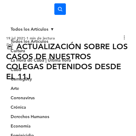
Subscríbete
Todos los Artículos
19 jul 2021
1 min de lectura
Todos los Artículos
🚨 ACTUALIZACIÓN SOBRE LOS
Cultura
CASOS DE NUESTROS
La Hora de Cuba | Última hora
COLEGAS DETENIDOS DESDE
Cuba
EL 11J
Camagüey
Arte
Coronavirus
Crónica
Derechos Humanos
Economía
Feminicidio