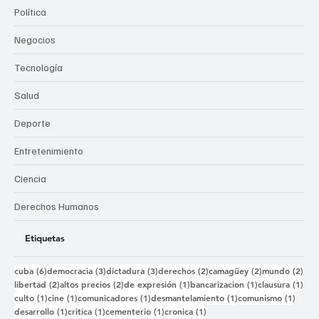
Política
Negocios
Tecnología
Salud
Deporte
Entretenimiento
Ciencia
Derechos Humanos
Etiquetas
6 entradas
3 entradas
3 entradas
2 entradas
2 entradas
2 e
cuba
(6)
democracia
(3)
dictadura
(3)
derechos
(2)
camagüey
(2)
mundo
(2)
2 entradas
2 entradas
1 entrada
1 entrada
1 e
libertad
(2)
altos precios
(2)
de expresión
(1)
bancarizacion
(1)
clausura
(1)
1 entrada
1 entrada
1 entrada
1 entrada
1 ent
culto
(1)
cine
(1)
comunicadores
(1)
desmantelamiento
(1)
comunismo
(1)
1 entrada
1 entrada
1 entrada
1 entrada
desarrollo
(1)
critica
(1)
cementerio
(1)
cronica
(1)