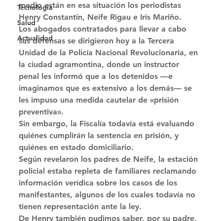
medio están en esa situación los periodistas 
Tecnología
Henry Constantin, Neife Rigau e Iris Mariño. 
Salud
Los abogados contratados para llevar a cabo 
Actualidad
sus defensas se dirigieron hoy a la Tercera 
Unidad de la Policía Nacional Revolucionaria, en 
la ciudad agramontina, donde un instructor 
penal les informó que a los detenidos —e 
imaginamos que es extensivo a los demás— se 
les impuso una medida cautelar de «prisión 
preventiva». 
Sin embargo, la Fiscalía todavía está evaluando 
quiénes cumplirán la sentencia en prisión, y 
quiénes en estado domiciliario. 
Según revelaron los padres de Neife, la estación 
policial estaba repleta de familiares reclamando 
información verídica sobre los casos de los 
manifestantes, algunos de los cuales todavía no 
tienen representación ante la ley. 
De Henry también pudimos saber, por su padre, 