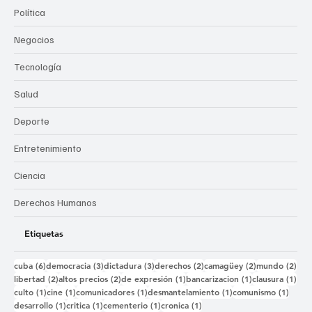
Política
Negocios
Tecnología
Salud
Deporte
Entretenimiento
Ciencia
Derechos Humanos
Etiquetas
6 entradas
3 entradas
3 entradas
2 entradas
2 entradas
2 e
cuba
(6)
democracia
(3)
dictadura
(3)
derechos
(2)
camagüey
(2)
mundo
(2)
2 entradas
2 entradas
1 entrada
1 entrada
1 e
libertad
(2)
altos precios
(2)
de expresión
(1)
bancarizacion
(1)
clausura
(1)
1 entrada
1 entrada
1 entrada
1 entrada
1 ent
culto
(1)
cine
(1)
comunicadores
(1)
desmantelamiento
(1)
comunismo
(1)
1 entrada
1 entrada
1 entrada
1 entrada
desarrollo
(1)
critica
(1)
cementerio
(1)
cronica
(1)