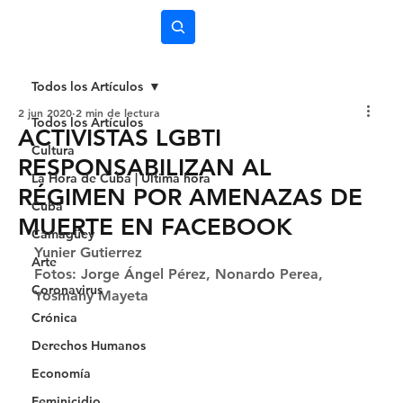
Subscríbete
Todos los Artículos
2 jun 2020
2 min de lectura
Todos los Artículos
ACTIVISTAS LGBTI
Cultura
RESPONSABILIZAN AL
La Hora de Cuba | Última hora
RÉGIMEN POR AMENAZAS DE
Cuba
MUERTE EN FACEBOOK
Camagüey
Yunier Gutierrez
Arte
Fotos: Jorge Ángel Pérez, Nonardo Perea, 
Coronavirus
Yosmany Mayeta 
Crónica
Derechos Humanos
Economía
Feminicidio