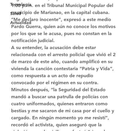
Tecnología
1:00 p. m. en el Tribunal Municipal Popular del 
municipio de Marianao, en la capital cubana. 
Salud
“Me declaro inocente”, expresó a este medio 
Actualidad
Pardo Guerra, quien aún no conoce los motivos 
por los que se le acusa, pues no constan en la 
notificación judicial. 
A su entender, la acusación debe estar 
relacionada con el arresto policial que vivió el 2 
de marzo de este año, cuando amplificó en su 
vivienda la canción contestaria “Patria y Vida”, 
como respuesta a un acto de repudio 
convocado por el régimen en su contra. 
Minutos después, “la Seguridad del Estado 
mandó a buscar una patrulla de policías con 
cuatro uniformados, quienes entraron como 
bestias y me sacaron de mi casa por el cuello y 
cargado. En ningún momento yo me resistí”, 
recordó el activista, quien aseguró que la 