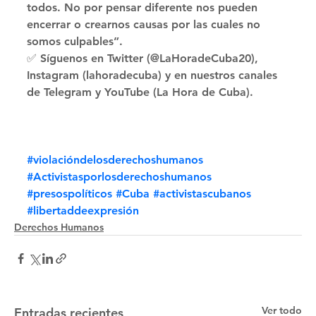
todos. No por pensar diferente nos pueden 
encerrar o crearnos causas por las cuales no 
somos culpables”. 
✅ Síguenos en Twitter (@LaHoradeCuba20), 
Instagram (lahoradecuba) y en nuestros canales 
de Telegram y YouTube (La Hora de Cuba).
#violacióndelosderechoshumanos
#Activistasporlosderechoshumanos
#presospolíticos
#Cuba
#activistascubanos
#libertaddeexpresión
Derechos Humanos
Ver todo
Entradas recientes