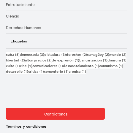
Entretenimiento
Ciencia
Derechos Humanos
Etiquetas
6 entradas
3 entradas
3 entradas
2 entradas
2 entradas
2 e
cuba
(6)
democracia
(3)
dictadura
(3)
derechos
(2)
camagüey
(2)
mundo
(2)
2 entradas
2 entradas
1 entrada
1 entrada
1 e
libertad
(2)
altos precios
(2)
de expresión
(1)
bancarizacion
(1)
clausura
(1)
1 entrada
1 entrada
1 entrada
1 entrada
1 ent
culto
(1)
cine
(1)
comunicadores
(1)
desmantelamiento
(1)
comunismo
(1)
1 entrada
1 entrada
1 entrada
1 entrada
desarrollo
(1)
critica
(1)
cementerio
(1)
cronica
(1)
Contáctanos
Términos y condiciones