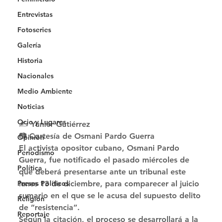
Entrevistas
Fotoseries
Galería
Historia
Nacionales
Medio Ambiente
Noticias
Ocio y Lugares
✍ Yunier Gutiérrez
📷 Cortesía de Osmani Pardo Guerra 
Opinión
El activista opositor cubano, Osmani Pardo 
Periodismo
Guerra, fue notificado el pasado miércoles de 
Política
que deberá presentarse ante un tribunal este 
lunes 13 de diciembre, para comparecer al juicio 
Presos Políticos
sumario en el que se le acusa del supuesto delito 
Religión
de “resistencia”. 
Reportaje
Según la citación, el proceso se desarrollará a la 