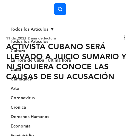
Subscríbete
Todos los Artículos
11 dic 2021
2 min de lectura
Todos los Artículos
ACTIVISTA CUBANO SERÁ
Cultura
LLEVADO A JUICIO SUMARIO Y
La Hora de Cuba | Última hora
NI SIQUIERA CONOCE LAS
Cuba
CAUSAS DE SU ACUSACIÓN
Camagüey
Arte
Coronavirus
Crónica
Derechos Humanos
Economía
Feminicidio