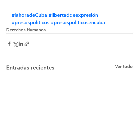
#lahoradeCuba
#libertaddeexpresión
#presospolíticos
#presospolíticosencuba
Derechos Humanos
Ver todo
Entradas recientes