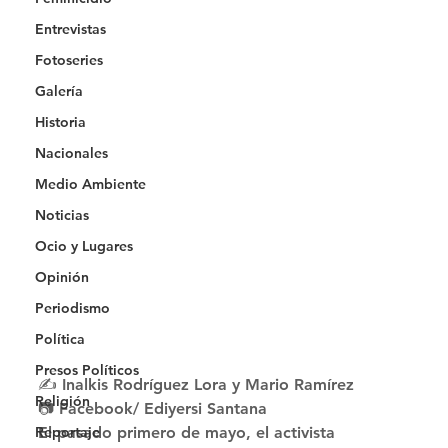
Entrevistas
Fotoseries
Galería
Historia
Nacionales
Medio Ambiente
Noticias
Ocio y Lugares
Opinión
Periodismo
Política
Presos Políticos
✍️ Inalkis Rodríguez Lora y Mario Ramírez
Religión
📷 Facebook/ Ediyersi Santana 
Reportaje
El pasado primero de mayo, el activista 