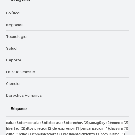
Política
Negocios
Tecnología
Salud
Deporte
Entretenimiento
Ciencia
Derechos Humanos
Etiquetas
6 entradas
3 entradas
3 entradas
2 entradas
2 entradas
2 e
cuba
(6)
democracia
(3)
dictadura
(3)
derechos
(2)
camagüey
(2)
mundo
(2)
2 entradas
2 entradas
1 entrada
1 entrada
1 e
libertad
(2)
altos precios
(2)
de expresión
(1)
bancarizacion
(1)
clausura
(1)
1 entrada
1 entrada
1 entrada
1 entrada
1 ent
culto
(1)
cine
(1)
comunicadores
(1)
desmantelamiento
(1)
comunismo
(1)