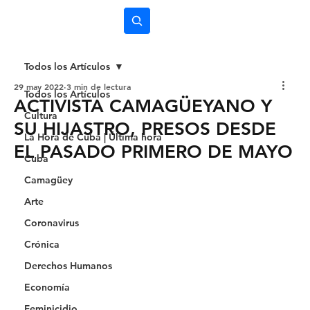
Subscríbete
Todos los Artículos
29 may 2022
3 min de lectura
Todos los Artículos
ACTIVISTA CAMAGÜEYANO Y
Cultura
SU HIJASTRO, PRESOS DESDE
La Hora de Cuba | Última hora
EL PASADO PRIMERO DE MAYO
Cuba
Camagüey
Arte
Coronavirus
Crónica
Derechos Humanos
Economía
Feminicidio