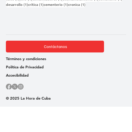
1 entrada
1 entrada
1 entrada
1 entrada
desarrollo
(1)
critica
(1)
cementerio
(1)
cronica
(1)
Contáctanos
Términos y condiciones
Política de Privacidad
Accesibilidad
© 2025 La Hora de Cuba