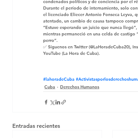
condenados políticos y de conciencia por el r
Durante el período de internamiento, solo con
el licenciado Eliecer Antonio Fonseca Leyva, q
atentado, un cambio de causa tampoco comprob
“Estuve esperando un juicio que nunca llegó”,
mientras permaneció en una celda de castigo “
perro”. 
✅ Síguenos en Twitter (@LaHoradeCuba20), Ins
YouTube (La Hora de Cuba).
#lahoradeCuba
#Activistasporlosderechoshu
Cuba
Derechos Humanos
Entradas recientes