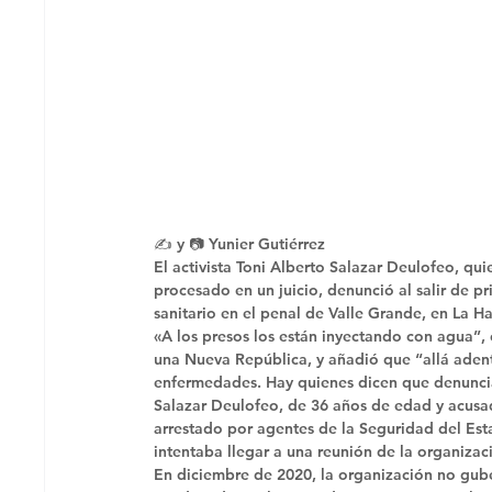
✍ y 📷 Yunier Gutiérrez 
El activista Toni Alberto Salazar Deulofeo, qui
procesado en un juicio, denunció al salir de pr
sanitario en el penal de Valle Grande, en La H
«A los presos los están inyectando con agua”
una Nueva República, y añadió que “allá adent
enfermedades. Hay quienes dicen que denunciar
Salazar Deulofeo, de 36 años de edad y acusado
arrestado por agentes de la Seguridad del Est
intentaba llegar a una reunión de la organizac
En diciembre de 2020, la organización no gube