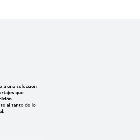
e a una selección
ortajes que
dición
e al tanto de lo
al.