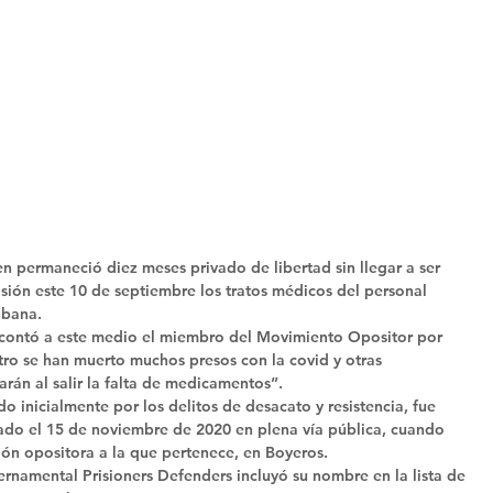
en permaneció diez meses privado de libertad sin llegar a ser 
isión este 10 de septiembre los tratos médicos del personal 
abana. 
, contó a este medio el miembro del Movimiento Opositor por 
ro se han muerto muchos presos con la covid y otras 
án al salir la falta de medicamentos”. 
 inicialmente por los delitos de desacato y resistencia, fue 
ado el 15 de noviembre de 2020 en plena vía pública, cuando 
ión opositora a la que pertenece, en Boyeros. 
rnamental Prisioners Defenders incluyó su nombre en la lista de 