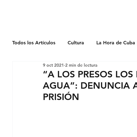
Derechos Humano
Todos los Artículos
Cultura
La Hora de Cuba 
9 oct 2021
2 min de lectura
Economía
Feminicidio
Entrevistas
“A LOS PRESOS LOS
AGUA”: DENUNCIA AC
Opinión
Periodismo
Política
Presos
PRISIÓN