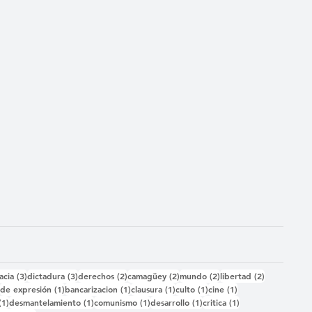
das
3 entradas
3 entradas
2 entradas
2 entradas
2 entradas
2 entradas
acia
(3)
dictadura
(3)
derechos
(2)
camagüey
(2)
mundo
(2)
libertad
(2)
2 entradas
1 entrada
1 entrada
1 entrada
1 entrada
1 entrada
)
de expresión
(1)
bancarizacion
(1)
clausura
(1)
culto
(1)
cine
(1)
1 entrada
1 entrada
1 entrada
1 entrada
1 entrada
(1)
desmantelamiento
(1)
comunismo
(1)
desarrollo
(1)
critica
(1)