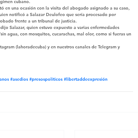
égimen cubano. 
tó en una ocasión con la visita del abogado asignado a su caso, 
uien notificó a Salazar Deulofeo que sería procesado por 
ado frente a un tribunal de justicia. 
 dijo Salazar, quien estuvo expuesto a varias enfermedades 
sin agua, con mosquitos, cucarachas, mal olor, como si fueras un 
tagram (lahoradecuba) y en nuestros canales de Telegram y 
manos
#asedios
#presospolíticos
#libertaddeexpresión