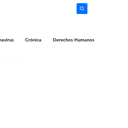
nimiento
Ciencia
Subscríbete
avirus
Crónica
Derechos Humanos
dio Ambiente
Noticias
Ocio y Lugares
Salud
Actualidad