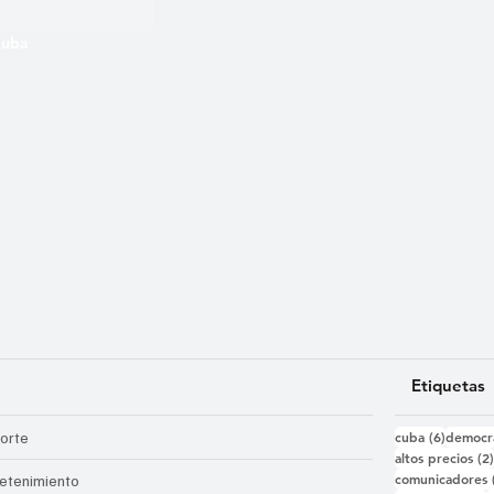
 Cuba
Etiquetas
6 entra
orte
cuba
(6)
democr
altos precios
(2
comunicadores
retenimiento