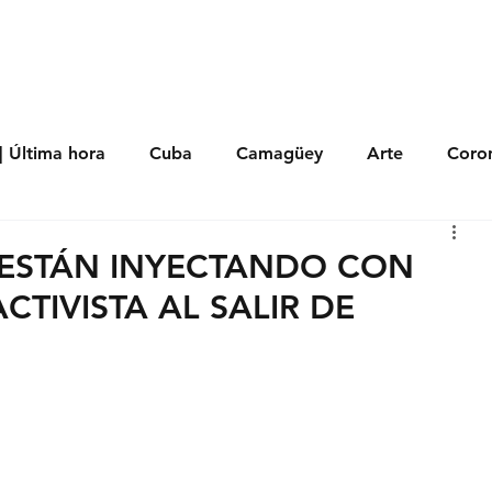
s
Política
Negocios
Tecnología
Salud
Deporte
Entrete
| Última hora
Cuba
Camagüey
Arte
Coron
Fotoseries
Galería
Historia
Nacionales
Me
 ESTÁN INYECTANDO CON
TIVISTA AL SALIR DE
 Políticos
Religión
Reportaje
Tecnología