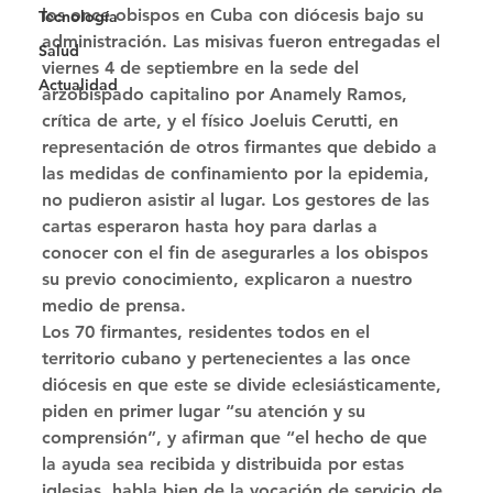
los once obispos en Cuba con diócesis bajo su 
Tecnología
administración. Las misivas fueron entregadas el 
Salud
viernes 4 de septiembre en la sede del 
Actualidad
arzobispado capitalino por Anamely Ramos, 
crítica de arte, y el físico Joeluis Cerutti, en 
representación de otros firmantes que debido a 
las medidas de confinamiento por la epidemia, 
no pudieron asistir al lugar. Los gestores de las 
cartas esperaron hasta hoy para darlas a 
conocer con el fin de asegurarles a los obispos 
su previo conocimiento, explicaron a nuestro 
medio de prensa. 
Los 70 firmantes, residentes todos en el 
territorio cubano y pertenecientes a las once 
diócesis en que este se divide eclesiásticamente, 
piden en primer lugar “su atención y su 
comprensión”, y afirman que “el hecho de que 
la ayuda sea recibida y distribuida por estas 
iglesias, habla bien de la vocación de servicio de 