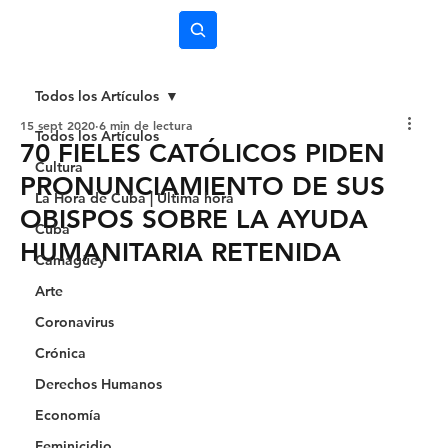
Subscríbete
Todos los Artículos
15 sept 2020
6 min de lectura
Todos los Artículos
70 FIELES CATÓLICOS PIDEN
Cultura
PRONUNCIAMIENTO DE SUS
La Hora de Cuba | Última hora
OBISPOS SOBRE LA AYUDA
Cuba
HUMANITARIA RETENIDA
Camagüey
Arte
Coronavirus
Crónica
Derechos Humanos
Economía
Feminicidio