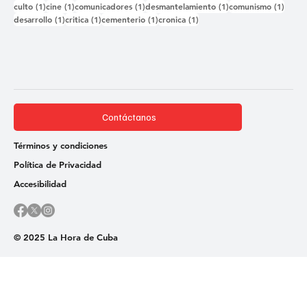
1 entrada
1 entrada
1 entrada
1 entrada
1 ent
culto
(1)
cine
(1)
comunicadores
(1)
desmantelamiento
(1)
comunismo
(1)
1 entrada
1 entrada
1 entrada
1 entrada
desarrollo
(1)
critica
(1)
cementerio
(1)
cronica
(1)
Contáctanos
Términos y condiciones
Política de Privacidad
Accesibilidad
© 2025 La Hora de Cuba