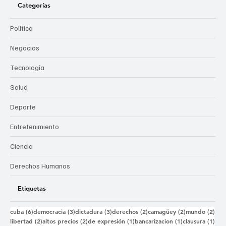
Categorías
Política
Negocios
Tecnología
Salud
Deporte
Entretenimiento
Ciencia
Derechos Humanos
Etiquetas
6 entradas
3 entradas
3 entradas
2 entradas
2 entradas
2 e
cuba
(6)
democracia
(3)
dictadura
(3)
derechos
(2)
camagüey
(2)
mundo
(2)
2 entradas
2 entradas
1 entrada
1 entrada
1 e
libertad
(2)
altos precios
(2)
de expresión
(1)
bancarizacion
(1)
clausura
(1)