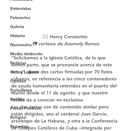
Entrevistas
Fotoseries
Galería
Historia
✍🏻 Henry Constantin 
📷 cortesía de Anamely Ramos
Nacionales
Medio Ambiente
“Solicitamos a la Iglesia Católica, de la que 
Noticias
somos parte, que se pronuncie acerca de este 
tema”, dicen dos cartas firmadas por 70 fieles 
Ocio y Lugares
cubanos, en referencia a los cinco contenedores 
Opinión
de ayuda humanitaria retenidos en el puerto del 
Periodismo
Mariel desde el 11 de agosto, y que nuestro 
Política
medio da a conocer en exclusiva. 
Las dos cartas son de contenido similar pero 
Presos Políticos
están dirigidas, una al cardenal Juan García, 
Religión
arzobispo de La Habana, y otra a la Conferencia 
Reportaje
de Obispos Católicos de Cuba –integrada por 