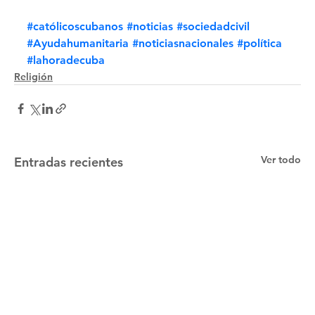
#católicoscubanos
#noticias
#sociedadcivil
#Ayudahumanitaria
#noticiasnacionales
#política
#lahoradecuba
Religión
Ver todo
Entradas recientes